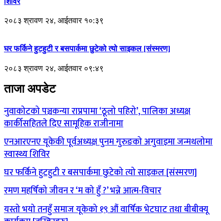
शिविर
२०८३ श्रावण २४, आईतवार १०:३९
घर फर्किने हुटहुटी र बसपार्कमा छुटेको त्यो साइकल [संस्मरण]
२०८३ श्रावण २४, आईतवार ०९:४९
ताजा अपडेट
नुवाकोटको पञ्चकन्या राप्रपामा ‘ठूलो पहिरो’, पालिका अध्यक्ष
कार्कीसहितले दिए सामूहिक राजीनामा
एनआरएनए यूकेकी पूर्वअध्यक्ष पुनम गुरुङको अगुवाइमा जन्मथलोमा
स्वास्थ्य शिविर
घर फर्किने हुटहुटी र बसपार्कमा छुटेको त्यो साइकल [संस्मरण]
रमण महर्षिको जीवन र ‘म को हुँ ?’ भन्ने आत्म-विचार
यस्तो भयो तनहुँ समाज यूकेको १९ औं वार्षिक भेटघाट तथा बीबीक्यू