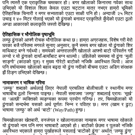
पनि त्यस्तै एक प्राकृतिक चमत्कार हो। बगर खोलाको किनारमा गर्वका साथ
उभिएको यो विशाल शिला केवल एउटा चट्टान मात्र नभएर हाम्रो भूमिको
ऐतिहासिक चिनारी र मगर सभ्यताको एउटा साक्षी पनि हो। अन्दाजी २५ मिटर
उचाइ र ४० मिटर गोलाई भएको यो ढुंगाको बनावट प्रकृतिले कुँदेको एउटा ठूलो
अण्डा आकारको कलाकृति जस्तो देखिन्छ।
ऐतिहासिक र भौगोलिक पृष्ठभूमि
लम्फु ढुंगाको आफ्नै रोचक भौगोलिक कथा छ। हाम्रा अग्रजहरू, विशेष गरी मेरो
घरका बजै पस्तिमा मगरले सुनाए अनुसार, कुनै समय बगर खोला यो ढुंगाको शिर
माथिबाट बग्ने गर्दथ्यो। समयको अन्तरालसँगै खोलाले आफ्नो बाटो परिवर्तन गर्दै
लग्यो र यो ढुंगाको दायाँ-बायाँबाट बग्न थाल्यो। उहिलेको समयमा यो ढुंगा ‘मुली
साङ्गो’ (काठको पुल) र मुख्य गोरेटो बाटोको नजिकै अवस्थित थियो। आज
पनि वर्षायाममा खोलाको बहाव बढ्दा यो ढुंगा नदीको बीचमा एउटा अडिग संरक्षक
झैं ठिङ्ग उभिएको देखिन्छ।
नामाकरण र भाषिक गरिमा
‘लम्फु’ शब्दको अर्थलाई लिएर नेपाली प्रचलित बोलीचाली र स्थानीय मगर
भाषाबीच ठूलो भिन्नता पाइन्छ। नेपाली समाजमा ‘लम्फु’ शब्दलाई प्रायः ‘मूर्ख’
वा ‘अल्छी’ व्यक्तिको व्यङ्ग्यका रूपमा प्रयोग गरिन्छ। तर, चिमखोलाको यो
ढुंगाको सन्दर्भमा यसको अर्थ पूर्णतः भिन्न र पवित्र छ। मगर (खाम र ढुट)
भाषामा ‘लम्फु’ को अर्थ ‘बाटो’ (Way/Path) हुन्छ।
चिमखोलाका खेतबारी, वनजंगल र खोलानालाका नामहरू मगर भाषामा रहेकाले
यो ढुंगाको नाम पनि मगर भाषाबाटै आएको हो। बाटोको छेउमा र पुलको नजिकै
अवस्थित भएकाले हाम्रा पुर्खाहरूले यसलाई ‘बाटोको ढुंगा’ अर्थात् ‘लम्फु ढुंगा’