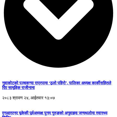
नुवाकोटको पञ्चकन्या राप्रपामा ‘ठूलो पहिरो’, पालिका अध्यक्ष कार्कीसहितले
दिए सामूहिक राजीनामा
२०८३ श्रावण २४, आईतवार १३:०७
एनआरएनए यूकेकी पूर्वअध्यक्ष पुनम गुरुङको अगुवाइमा जन्मथलोमा स्वास्थ्य