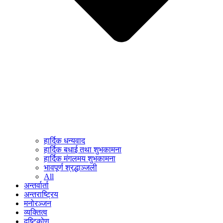
हार्दिक धन्यवाद
हार्दिक बधाई तथा शुभकामना
हार्दिक मंगलमय शुभकामना
भावपूर्ण श्रद्धाञ्जली
All
अन्तर्वार्ता
अन्तराष्ट्रिय
मनोरञ्जन
व्यक्तित्व
दृष्टिकोण