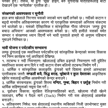
भनेका हुन्। तसर्थ, यो ढुंगा ‘मूर्ख’ होइन, बरु युगौंदेखि यात्रीहरूलाई बाटो
देखाउने एक ‘मार्गदर्शक’ प्रतीक हो।
संरक्षणको आवश्यकता र चुनौती
हाल बगर खोलाले निरन्तर यसको जराको भाग खार्दै लगेको छ। नदीको कटान र
बढ्दो मानवीय अतिक्रमणका कारण यो प्राकृतिक सम्पदाको अस्तित्व संकटमा
पर्न थालेको छ। यसको ऐतिहासिक र सांस्कृतिक गौरव जोगाउन ‘लम्फु ढुंगा
बचाउ अभियान’ आजको आवश्यकता बनेको छ। यदि हामीले यसको मर्मत
सम्भार र संरक्षणमा ध्यान दिएनौं भने भावी पुस्ताले हाम्रो यो अनुपम पहिचान
गुमाउने निश्चित छ।
भावी योजना र पर्यटकीय सम्भावना
लम्फु ढुंगालाई एक व्यवस्थित पर्यटकीय एवं सांस्कृतिक केन्द्रको रूपमा विकास
गर्न निम्न कार्यहरू गर्नु अपरिहार्य देखिन्छ:
१. तटबन्ध र नदी नियन्त्रण: खोलालाई उचित ढङ्गले नियन्त्रण गरी दुवैतिर
व्यवस्थित रूपमा बग्न दिने र नदी कटान रोक्न बलियो तटबन्ध निर्माण गर्ने।
२. धार्मिक र सांस्कृतिक कलाकृति: ढुंगाको चारै दिशामा हाम्रो आस्थाका
प्रतीकहरू जस्तै:
मण्डली बजै, सिद्ध बराह, भूमेबाजे र कुल देवताका
आकृतिहरू
खोपेर यसलाई धार्मिक आकर्षणको केन्द्र बनाउने।
३. धार्मिक संरचनाहरू: ढुंगाको शिरमा
मन्दिर, गुम्बा, बिहार र छर्तुङ्
निर्माण गरी
धार्मिक सहिष्णुताको नमूना पेश गर्ने।
४. पूर्वाधार विकास: सुरक्षित रेलिङ्गसहितको बाटो, खोलामा पौडी खेल्ने
जलाधार, बगैँचा र पैदल मार्ग (Track) निर्माण गरी यस क्षेत्रलाई आकर्षक
बनाउने।
५. अतिक्रमण निषेध: यस क्षेत्रलाई स्थानीय व्यक्तिको निजी उपभोगबाट मुक्त