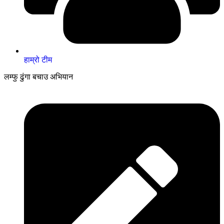
हाम्रो टीम
लम्फु ढुंगा बचाउ अभियान