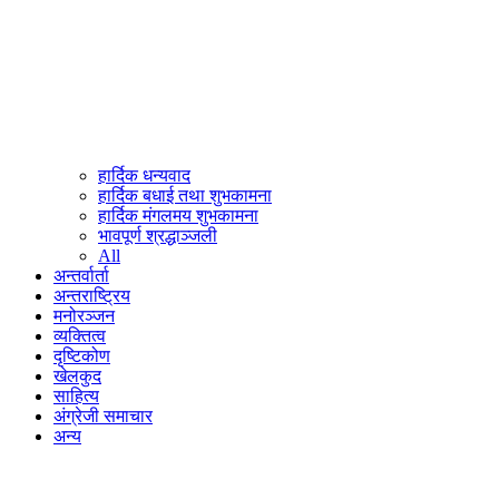
हार्दिक धन्यवाद
हार्दिक बधाई तथा शुभकामना
हार्दिक मंगलमय शुभकामना
भावपूर्ण श्रद्धाञ्जली
All
अन्तर्वार्ता
अन्तराष्ट्रिय
मनोरञ्जन
व्यक्तित्व
दृष्टिकोण
खेलकुद
साहित्य
अंग्रेजी समाचार
अन्य