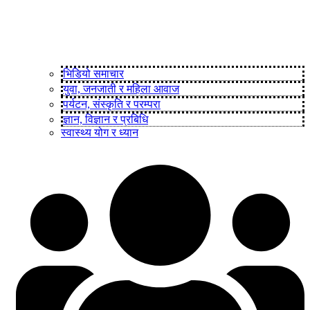
भिडियो समाचार
युवा, जनजाती र महिला आवाज
पर्यटन, संस्कृति र परम्परा
ज्ञान, विज्ञान र प्रबिधि
स्वास्थ्य योग र ध्यान