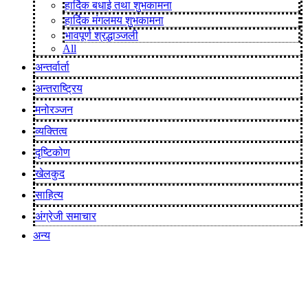
हार्दिक बधाई तथा शुभकामना
हार्दिक मंगलमय शुभकामना
भावपूर्ण श्रद्धाञ्जली
All
अन्तर्वार्ता
अन्तराष्ट्रिय
मनोरञ्जन
व्यक्तित्व
दृष्टिकोण
खेलकुद
साहित्य
अंग्रेजी समाचार
अन्य