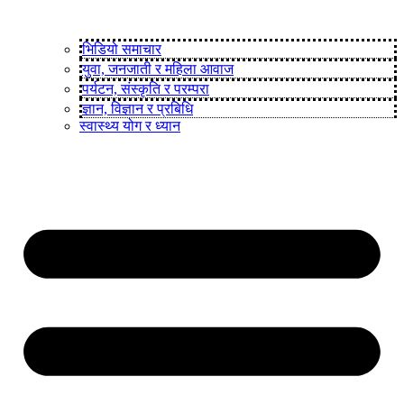
भिडियो समाचार
युवा, जनजाती र महिला आवाज
पर्यटन, संस्कृति र परम्परा
ज्ञान, विज्ञान र प्रबिधि
स्वास्थ्य योग र ध्यान