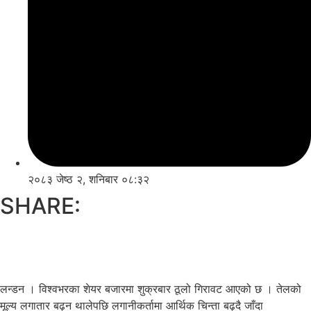
२०८३ जेष्ठ २, शनिबार ०८:३२
SHARE:
लन्डन । विश्वभरका शेयर बजारमा शुक्रबार ठूलो गिरावट आएको छ । तेलको
मूल्य लगातार बढ्न थालेपछि लगानीकर्तामा आर्थिक चिन्ता बढ्दै जाँदा