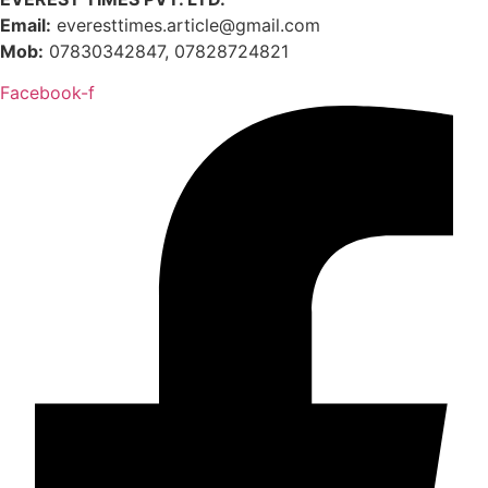
Email:
everesttimes.article@gmail.com
Mob:
07830342847, 07828724821
Facebook-f