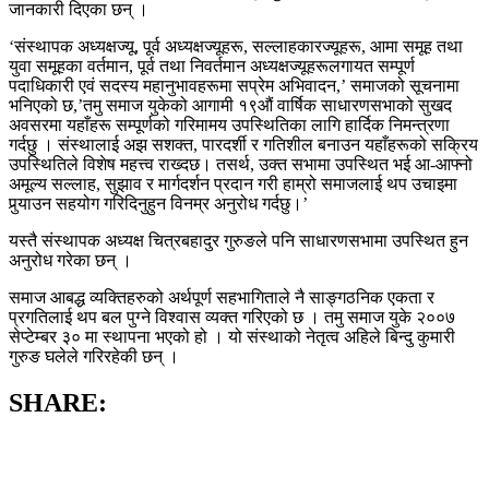
जानकारी दिएका छन् ।
‘संस्थापक अध्यक्षज्यू, पूर्व अध्यक्षज्यूहरू, सल्लाहकारज्यूहरू, आमा समूह तथा
युवा समूहका वर्तमान, पूर्व तथा निवर्तमान अध्यक्षज्यूहरूलगायत सम्पूर्ण
पदाधिकारी एवं सदस्य महानुभावहरूमा सप्रेम अभिवादन,’ समाजको सूचनामा
भनिएको छ,’तमु समाज युकेको आगामी १९औं वार्षिक साधारणसभाको सुखद
अवसरमा यहाँहरू सम्पूर्णको गरिमामय उपस्थितिका लागि हार्दिक निमन्त्रणा
गर्दछु । संस्थालाई अझ सशक्त, पारदर्शी र गतिशील बनाउन यहाँहरूको सक्रिय
उपस्थितिले विशेष महत्त्व राख्दछ। तसर्थ, उक्त सभामा उपस्थित भई आ-आफ्नो
अमूल्य सल्लाह, सुझाव र मार्गदर्शन प्रदान गरी हाम्रो समाजलाई थप उचाइमा
पुर्‍याउन सहयोग गरिदिनुहुन विनम्र अनुरोध गर्दछु।’
यस्तै संस्थापक अध्यक्ष चित्रबहादुर गुरुङले पनि साधारणसभामा उपस्थित हुन
अनुरोध गरेका छन् ।
समाज आबद्ध व्यक्तिहरुको अर्थपूर्ण सहभागिताले नै साङ्गठनिक एकता र
प्रगतिलाई थप बल पुग्ने विश्वास व्यक्त गरिएको छ । तमु समाज युके २००७
सेप्टेम्बर ३० मा स्थापना भएको हो । यो संस्थाको नेतृत्व अहिले बिन्दु कुमारी
गुरुङ घलेले गरिरहेकी छन् ।
SHARE: