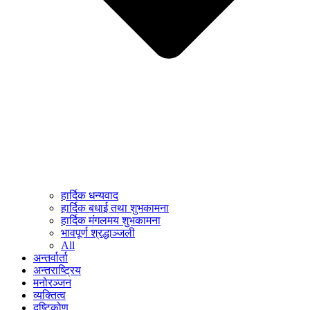
हार्दिक धन्यवाद
हार्दिक बधाई तथा शुभकामना
हार्दिक मंगलमय शुभकामना
भावपूर्ण श्रद्धाञ्जली
All
अन्तर्वार्ता
अन्तराष्ट्रिय
मनोरञ्जन
व्यक्तित्व
दृष्टिकोण