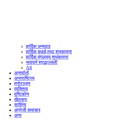
हार्दिक धन्यवाद
हार्दिक बधाई तथा शुभकामना
हार्दिक मंगलमय शुभकामना
भावपूर्ण श्रद्धाञ्जली
All
अन्तर्वार्ता
अन्तराष्ट्रिय
मनोरञ्जन
व्यक्तित्व
दृष्टिकोण
खेलकुद
साहित्य
अंग्रेजी समाचार
अन्य