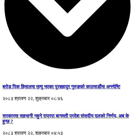
ब्रोड पिक हिमालमा मृत्यु भएका पुरबहादुर गुरुङको काठमाडौंमा अन्त्येष्टि
२०८३ श्रावण २२, शुक्रबार ०८:४६
सरकारमा सहभागी नहुने राप्रपा बागमती प्रदेश संसदीय दलको निर्णय, अब के
हुन्छ ?
२०८३ श्रावण २२, शुक्रबार ०४:५३