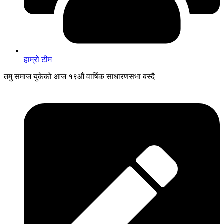
हाम्रो टीम
तमु समाज युकेको आज १९औं वार्षिक साधारणसभा बस्दै