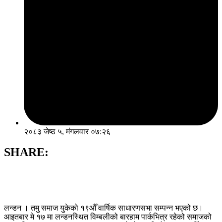
२०८३ जेष्ठ ५, मंगलवार ०७:२६
SHARE:
लन्डन । तमु समाज युकेको १९औँ वार्षिक साधारणसभा सम्पन्न भएको छ।
आइतबार मे १७ मा लन्डनस्थित विम्बलीको बारहाम पार्कभित्र रहेको समाजको