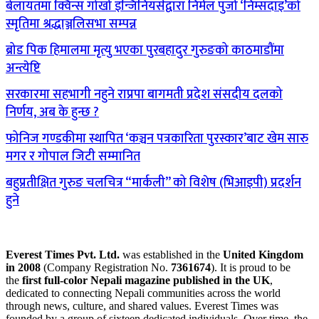
बेलायतमा क्विन्स गोर्खा इन्जिनियर्सद्वारा निर्मल पुर्जा ‘निम्सदाइ’को
स्मृतिमा श्रद्धाञ्जलिसभा सम्पन्न
ब्रोड पिक हिमालमा मृत्यु भएका पुरबहादुर गुरुङको काठमाडौंमा
अन्त्येष्टि
सरकारमा सहभागी नहुने राप्रपा बागमती प्रदेश संसदीय दलको
निर्णय, अब के हुन्छ ?
फोनिज गण्डकीमा स्थापित ‘कञ्चन पत्रकारिता पुरस्कार’बाट खेम सारु
मगर र गोपाल जिटी सम्मानित
बहुप्रतीक्षित गुरुङ चलचित्र “मार्कली” को विशेष (भिआइपी) प्रदर्शन
हुने
Everest Times Pvt. Ltd.
was established in the
United Kingdom
in 2008
(Company Registration No.
7361674
). It is proud to be
the
first full-color Nepali magazine published in the UK
,
dedicated to connecting Nepali communities across the world
through news, culture, and shared values. Everest Times was
founded by a group of sixteen dedicated individuals. Over time, the