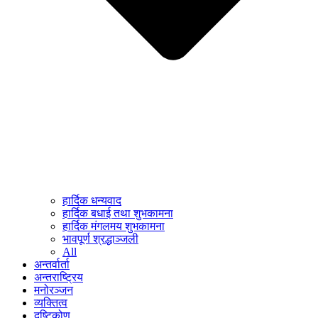
हार्दिक धन्यवाद
हार्दिक बधाई तथा शुभकामना
हार्दिक मंगलमय शुभकामना
भावपूर्ण श्रद्धाञ्जली
All
अन्तर्वार्ता
अन्तराष्ट्रिय
मनोरञ्जन
व्यक्तित्व
दृष्टिकोण