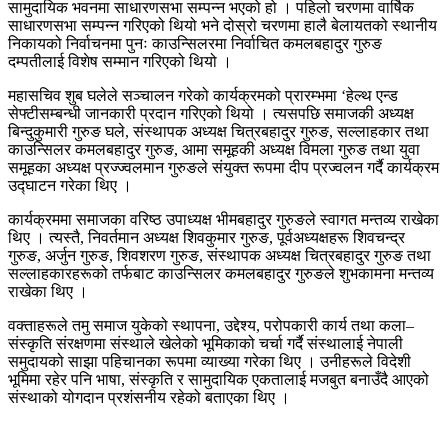
सामुदायिक भवनमा साधारणसभा सम्पन्न भएको हो । पहिलो चरणमा वार्षिक
साधारणसभा सम्पन्न गरिएको थियो भने दोस्रो चरणमा हालै बेलायतको स्थानीय
निकायको निर्वाचनमा पुनः काउन्सिलरमा निर्वाचित कमलबहादुर गुरुङ
दम्पतीलाई विशेष सम्मान गरिएको थियो ।
महासचिव शुब घलेले सञ्चालन गरेको कार्यक्रमको प्रारम्भमा ‘हेल्थ एन्ड
सेफ्टीसम्बन्धी जानकारी प्रदान गरिएको थियो । त्यसपछि समाजकी अध्यक्ष
बिन्दुकुमारी गुरुङ घले, संस्थापक अध्यक्ष चित्रबहादुर गुरुङ, सल्लाहकार तथा
काउन्सिलर कमलबहादुर गुरुङ, आमा समूहकी अध्यक्ष विमला गुरुङ तथा युवा
समूहका अध्यक्ष प्रज्ज्वलमान गुरुङले संयुक्त रूपमा दीप प्रज्वलन गर्दै कार्यक्रम
उद्घाटन गरेका थिए ।
कार्यक्रममा समाजका वरिष्ठ उपाध्यक्ष भीमबहादुर गुरुङले स्वागत मन्तव्य राखेका
थिए । त्यस्तै, निवर्तमान अध्यक्ष शिवकुमार गुरुङ, पूर्वअध्यक्षहरू शिवचन्द्र
गुरुङ, अर्जुन गुरुङ, शिवशरण गुरुङ, संस्थापक अध्यक्ष चित्रबहादुर गुरुङ तथा
सल्लाहकारहरूको तर्फबाट काउन्सिलर कमलबहादुर गुरुङले शुभकामना मन्तव्य
राखेका थिए ।
वक्ताहरूले तमु समाज युकेको स्थापना, उद्देश्य, परोपकारी कार्य तथा कला–
संस्कृति संरक्षणमा संस्थाले खेलेको भूमिकाको चर्चा गर्दै संस्थालाई नेपाली
समुदायको साझा पहिचानका रूपमा व्याख्या गरेका थिए । उनीहरूले विदेशी
भूमिमा रहेर पनि भाषा, संस्कृति र सामुदायिक एकतालाई मजबुत बनाउँदै आएको
संस्थाको योगदान प्रशंसनीय रहेको बताएका थिए ।