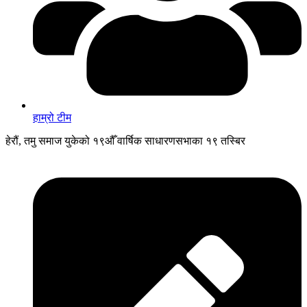
हाम्रो टीम
हेरौं, तमु समाज युकेको १९औँ वार्षिक साधारणसभाका १९ तस्बिर