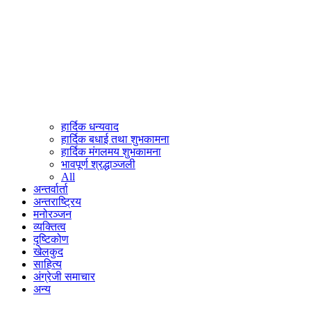
हार्दिक धन्यवाद
हार्दिक बधाई तथा शुभकामना
हार्दिक मंगलमय शुभकामना
भावपूर्ण श्रद्धाञ्जली
All
अन्तर्वार्ता
अन्तराष्ट्रिय
मनोरञ्जन
व्यक्तित्व
दृष्टिकोण
खेलकुद
साहित्य
अंग्रेजी समाचार
अन्य