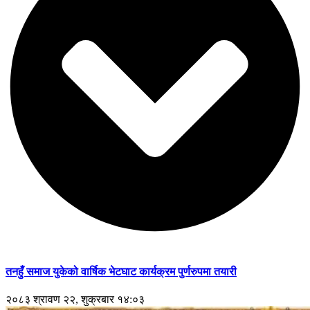
तनहुँ समाज युकेको वार्षिक भेटघाट कार्यक्रम पुर्णरुपमा तयारी
२०८३ श्रावण २२, शुक्रबार १४:०३