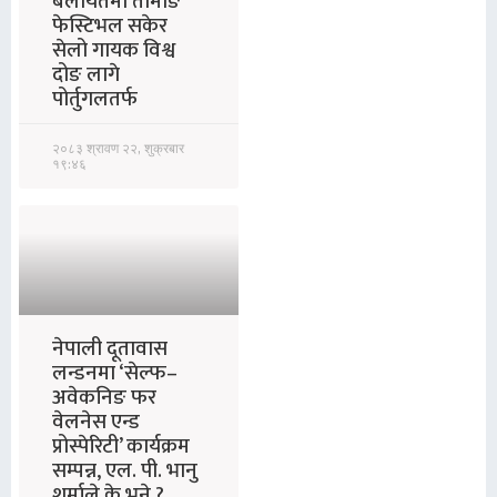
बेलायतमा तामाङ
फेस्टिभल सकेर
सेलो गायक विश्व
दोङ लागे
पोर्तुगलतर्फ
२०८३ श्रावण २२, शुक्रबार
१९:४६
नेपाली दूतावास
लन्डनमा ‘सेल्फ–
अवेकनिङ फर
वेलनेस एन्ड
प्रोस्पेरिटी’ कार्यक्रम
सम्पन्न, एल. पी. भानु
शर्माले के भने ?