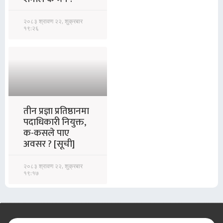
२०८३ श्रावण २२, शुक्रबार
१९:२६
तीन प्रज्ञा प्रतिष्ठानमा
पदाधिकारी नियुक्त,
क-कसले पाए
अवसर ? [सूची]
२०८३ श्रावण २२, शुक्रबार
१९:१७