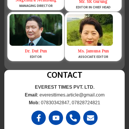
Nagendra Nembang
Mr. SK Gurung
MANAGING DIRECTOR
EDITOR IN CHIEF HEAD
Dr. Dut Pun
Ms. Jamuna Pun
EDITOR
ASSOCIATE EDITOR
CONTACT
EVEREST TIMES PVT. LTD.
Email:
everesttimes.article@gmail.com
Mob:
07830342847, 07828724821