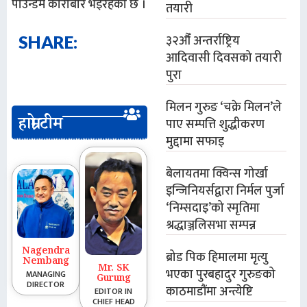
पाउन्डमै कारोबार भइरहेको छ ।
तयारी
३२औँ अन्तर्राष्ट्रिय
SHARE:
आदिवासी दिवसको तयारी
पुरा
मिलन गुरुङ ‘चक्रे मिलन’ले
हाम्रो टीम
पाए सम्पत्ति शुद्धीकरण
मुद्दामा सफाइ
बेलायतमा क्विन्स गोर्खा
इन्जिनियर्सद्वारा निर्मल पुर्जा
‘निम्सदाइ’को स्मृतिमा
श्रद्धाञ्जलिसभा सम्पन्न
Nagendra
ब्रोड पिक हिमालमा मृत्यु
Nembang
Mr. SK
भएका पुरबहादुर गुरुङको
MANAGING
Gurung
DIRECTOR
काठमाडौंमा अन्त्येष्टि
EDITOR IN
CHIEF HEAD