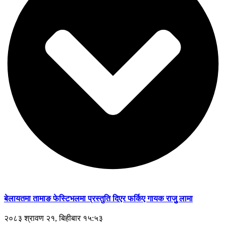
बेलायतमा तामाङ फेस्टिभलमा प्रस्तुति दिएर फर्किए गायक राजुु लामा
२०८३ श्रावण २१, बिहीबार १५:५३