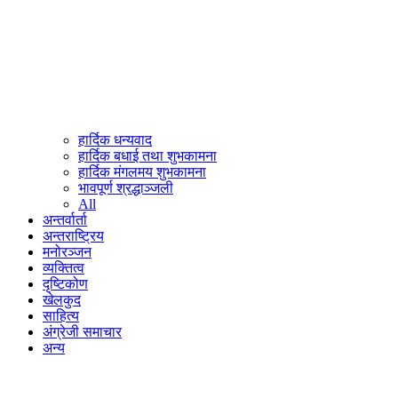
हार्दिक धन्यवाद
हार्दिक बधाई तथा शुभकामना
हार्दिक मंगलमय शुभकामना
भावपूर्ण श्रद्धाञ्जली
All
अन्तर्वार्ता
अन्तराष्ट्रिय
मनोरञ्जन
व्यक्तित्व
दृष्टिकोण
खेलकुद
साहित्य
अंग्रेजी समाचार
अन्य