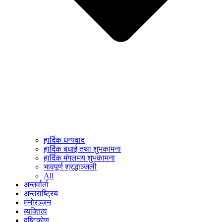
हार्दिक धन्यवाद
हार्दिक बधाई तथा शुभकामना
हार्दिक मंगलमय शुभकामना
भावपूर्ण श्रद्धाञ्जली
All
अन्तर्वार्ता
अन्तराष्ट्रिय
मनोरञ्जन
व्यक्तित्व
दृष्टिकोण