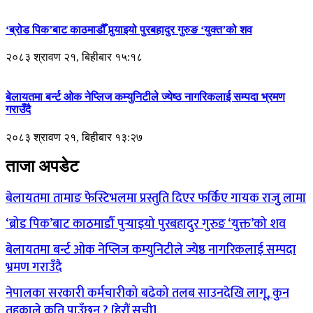
‘ब्रोड पिक’बाट काठमाडौँ पुर्‍याइयो पुरबहादुर गुरुङ ‘युक्त’को शव
२०८३ श्रावण २१, बिहीबार १५:१८
बेलायतमा बर्न्ट ओक नेप्लिज कम्युनिटीले ज्येष्ठ नागरिकलाई सम्पदा भ्रमण
गराउँदै
२०८३ श्रावण २१, बिहीबार १३:२७
ताजा अपडेट
बेलायतमा तामाङ फेस्टिभलमा प्रस्तुति दिएर फर्किए गायक राजुु लामा
‘ब्रोड पिक’बाट काठमाडौँ पुर्‍याइयो पुरबहादुर गुरुङ ‘युक्त’को शव
बेलायतमा बर्न्ट ओक नेप्लिज कम्युनिटीले ज्येष्ठ नागरिकलाई सम्पदा
भ्रमण गराउँदै
नेपालका सरकारी कर्मचारीको बढेको तलब साउनदेखि लागू, कुन
तहकाले कति पाउँछन् ? [हेरौं सूची]