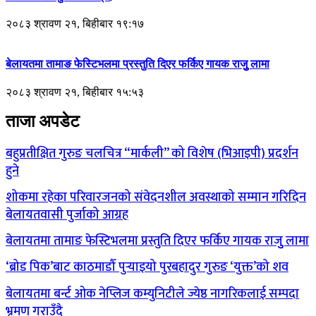
२०८३ श्रावण २१, बिहीबार १९:१७
बेलायतमा तामाङ फेस्टिभलमा प्रस्तुति दिएर फर्किए गायक राजुु लामा
२०८३ श्रावण २१, बिहीबार १५:५३
ताजा अपडेट
बहुप्रतीक्षित गुरुङ चलचित्र “मार्कली” को विशेष (भिआइपी) प्रदर्शन
हुने
शोकमा रहेका परिवारजनको संवेदनशील अवस्थाको सम्मान गरिदिन
बेलायतवासी पुर्जाको आग्रह
बेलायतमा तामाङ फेस्टिभलमा प्रस्तुति दिएर फर्किए गायक राजुु लामा
‘ब्रोड पिक’बाट काठमाडौँ पुर्‍याइयो पुरबहादुर गुरुङ ‘युक्त’को शव
बेलायतमा बर्न्ट ओक नेप्लिज कम्युनिटीले ज्येष्ठ नागरिकलाई सम्पदा
भ्रमण गराउँदै