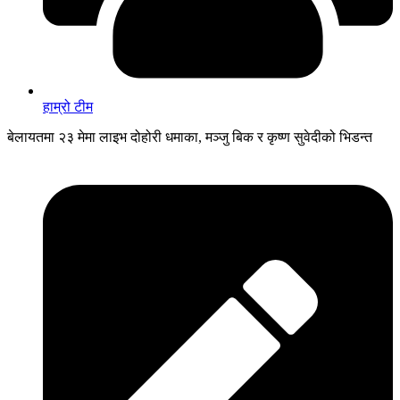
हाम्रो टीम
बेलायतमा २३ मेमा लाइभ दोहोरी धमाका, मञ्जु बिक र कृष्ण सुवेदीको भिडन्त