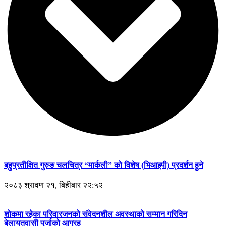
बहुप्रतीक्षित गुरुङ चलचित्र “मार्कली” को विशेष (भिआइपी) प्रदर्शन हुने
२०८३ श्रावण २१, बिहीबार २२:५२
शोकमा रहेका परिवारजनको संवेदनशील अवस्थाको सम्मान गरिदिन
बेलायतवासी पुर्जाको आग्रह