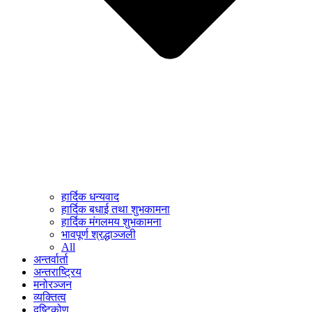
हार्दिक धन्यवाद
हार्दिक बधाई तथा शुभकामना
हार्दिक मंगलमय शुभकामना
भावपूर्ण श्रद्धाञ्जली
All
अन्तर्वार्ता
अन्तराष्ट्रिय
मनोरञ्जन
व्यक्तित्व
दृष्टिकोण