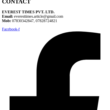
CONTACT
EVEREST TIMES PVT. LTD.
Email:
everesttimes.article@gmail.com
Mob:
07830342847, 07828724821
Facebook-f