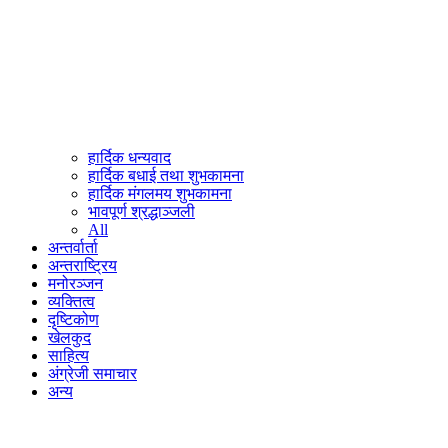
हार्दिक धन्यवाद
हार्दिक बधाई तथा शुभकामना
हार्दिक मंगलमय शुभकामना
भावपूर्ण श्रद्धाञ्जली
All
अन्तर्वार्ता
अन्तराष्ट्रिय
मनोरञ्जन
व्यक्तित्व
दृष्टिकोण
खेलकुद
साहित्य
अंग्रेजी समाचार
अन्य