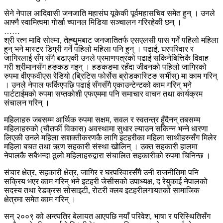
सेने नेपाल आदिवासी जनजाति महासंघ यूकेकी पूर्वमहासचिव समेत हुन् । उनले
आफ्नै स्वामित्वमा गोर्खा च्यानल मिडिया सञ्चालन गरिरहेकी छन् ।
……
श्री रत्न मावि सोल्मा, तेह्थुमबाट जनजातितर्फ एसएलसी पास गर्ने पहिलो महिला
हुन् भने मास्टर डिग्री गर्ने पहिलो महिला पनि हुन् । पढाई, घरपरिवार र
जागिरलाई सँग सँगै बढाएकी उनले प्रमाणपत्रको पढाई सकिनेबित्तिकै विवाह
गरी श्रीमानसँग हङकङ गइन् । हङकङमा रहँदा जीवनको पहिलो जागिरको
रुपमा वीएफवीएस रेडियो (ब्रिटिस फोर्सेस ब्रोडकास्टिङ सर्भीस्) मा काम गरिन्
। उनले नेपाल फर्किएपछि पढाई सँगसँगै एकाउन्टेन्टको काम गरिन् भने
पार्टटाईमको रुपमा सप्तकोशी एफएममा पनि समाचार वाचन तथा कार्यक्रम
संचालन गरिन् ।
महिलाहरु जबसम्म आर्थिक रुपमा सक्षम, सवल र स्वतन्त्र हुँदैनन् तबसम्म
महिलाहरुको (चौतर्फी विकास) अवस्थामा सुधार ल्याउन सकिन्न भन्ने धारणा
लिएकी उनले महिला सशक्तीकरणकै लागि इटहरीका महिला साथीहरुसँग मिलेर
महिला बचत तथा ऋण सहकारी संस्था खोलिन् । उक्त सहकारी हालमा
नेपालकै सबैभन्दा ठूलो महिलाहरुद्वारा संचालित सहकारीको रुपमा चिनिन्छ ।
संचार क्षेत्र, सहकारी क्षेत्र, जागिर र घरपरिवारसँगै उनी राजनीतिमा पनि
सक्रिय भएर काम गरिन् भने इटहरी जेसीसको उपाध्यक्ष, द रेयुकाई नेपालको
सदस्य तथा रेडक्रस सोसाइटी, रोटरी क्लब इटहरीलगायतको सामाजिक
क्षेत्रमा समेत काम गरिन् ।
सन् २००९ को अन्त्यतिर बेलायत आएपछि नयाँ परिवेश, भाषा र परिस्थितिसँग