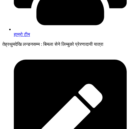
हाम्रो टीम
तेह्रथुमदेखि लन्डनसम्म : बिमला सेने लिम्बुको प्रेरणादायी यात्रा