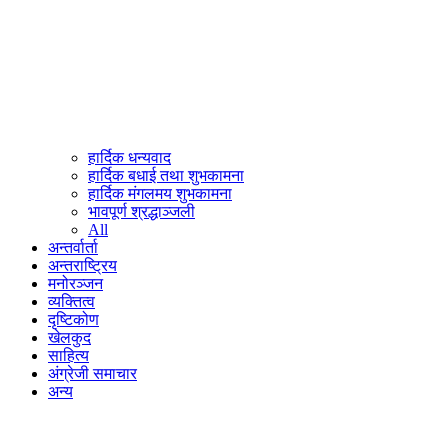
हार्दिक धन्यवाद
हार्दिक बधाई तथा शुभकामना
हार्दिक मंगलमय शुभकामना
भावपूर्ण श्रद्धाञ्जली
All
अन्तर्वार्ता
अन्तराष्ट्रिय
मनोरञ्जन
व्यक्तित्व
दृष्टिकोण
खेलकुद
साहित्य
अंग्रेजी समाचार
अन्य