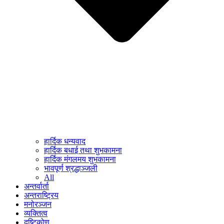
हार्दिक धन्यवाद
हार्दिक बधाई तथा शुभकामना
हार्दिक मंगलमय शुभकामना
भावपूर्ण श्रद्धाञ्जली
All
अन्तर्वार्ता
अन्तराष्ट्रिय
मनोरञ्जन
व्यक्तित्व
दृष्टिकोण