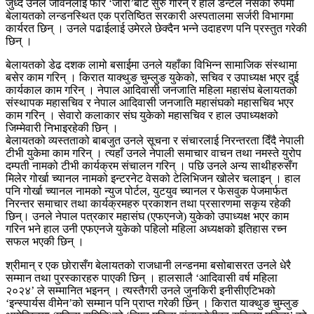
जुध्दै उनले जीवनलाई फेरि ‘जीरो’बाट सुरु गरिन् र हाल डेन्टल नर्सको रुपमा
बेलायतको लन्डनस्थित एक प्रतिष्ठित सरकारी अस्पतालमा सर्जरी विभागमा
कार्यरत छिन् । उनले पढाईलाई उमेरले छेक्दैन भन्ने उदाहरण पनि प्रस्तुत गरेकी
छिन् ।
बेलायतको डेढ दशक लामो बसाईमा उनले यहाँका विभिन्न सामाजिक संस्थामा
बसेर काम गरिन् । किरात याक्थुङ चुम्लुङ युकेको, सचिव र उपाध्यक्ष भएर दुई
कार्यकाल काम गरिन् । नेपाल आदिवासी जनजाति महिला महासंघ बेलायतको
संस्थापक महासचिव र नेपाल आदिवासी जनजाति महासंघको महासचिव भएर
काम गरिन् । सेवारो कलाकार संघ युकेको महासचिव र हाल उपाध्यक्षको
जिम्मेवारी निभाइरहेकी छिन् ।
बेलायतको व्यस्तताको बाबजुत उनले सूचना र संचारलाई निरन्तरता दिँदै नेपाली
टीभी युकेमा काम गरिन् । त्यहाँ उनले नेपाली समाचार वाचन तथा नमस्ते युरोप
दम्पती नामको टीभी कार्यक्रम संचालन गरिन् । पछि उनले अन्य साथीहरुसँग
मिलेर गोर्खा च्यानल नामको इन्टरनेट वेसको टेलिभिजन खोलेर चलाइन् । हाल
पनि गोर्खा च्यानल नामको न्युज पोर्टल, युटयुव च्यानल र फेसवुक पेजमार्फत
निरन्तर समाचार तथा कार्यक्रमहरु प्रकाशन तथा प्रसारणमा सकृय रहेकी
छिन्। उनले नेपाल पत्रकार महासंघ (एफएनजे) युकेको उपाध्यक्ष भएर काम
गरिन भने हाल उनी एफएनजे युकेको पहिलो महिला अध्यक्षको इतिहास रच्न
सफल भएकी छिन् ।
श्रीमान् र एक छोरासँग बेलायतको राजधानी लन्डनमा बसोबासरत उनले धेरै
सम्मान तथा पुरस्कारहरु पाएकी छिन् । हालसालै ‘आदिवासी वर्ष महिला
२०२४’ ले सम्मानित भइनन् । त्यस्तैगरी उनले जुनकिरी इनीसीएटिभको
‘इन्स्पार्यस वीमेन’को सम्मान पनि प्राप्त गरेकी छिन् । किरात याक्थुङ चुम्लुङ