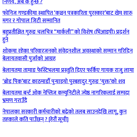
निर्णय, अब के हुन्छ ?
फोनिज गण्डकीमा स्थापित ‘कञ्चन पत्रकारिता पुरस्कार’बाट खेम सारु
मगर र गोपाल जिटी सम्मानित
बहुप्रतीक्षित गुरुङ चलचित्र “मार्कली” को विशेष (भिआइपी) प्रदर्शन
हुने
शोकमा रहेका परिवारजनको संवेदनशील अवस्थाको सम्मान गरिदिन
बेलायतवासी पुर्जाको आग्रह
बेलायतमा तामाङ फेस्टिभलमा प्रस्तुति दिएर फर्किए गायक राजुु लामा
‘ब्रोड पिक’बाट काठमाडौँ पुर्‍याइयो पुरबहादुर गुरुङ ‘युक्त’को शव
बेलायतमा बर्न्ट ओक नेप्लिज कम्युनिटीले ज्येष्ठ नागरिकलाई सम्पदा
भ्रमण गराउँदै
नेपालका सरकारी कर्मचारीको बढेको तलब साउनदेखि लागू, कुन
तहकाले कति पाउँछन् ? [हेरौं सूची]