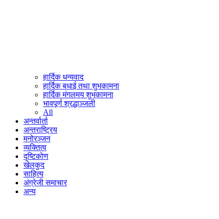
हार्दिक धन्यवाद
हार्दिक बधाई तथा शुभकामना
हार्दिक मंगलमय शुभकामना
भावपूर्ण श्रद्धाञ्जली
All
अन्तर्वार्ता
अन्तराष्ट्रिय
मनोरञ्जन
व्यक्तित्व
दृष्टिकोण
खेलकुद
साहित्य
अंग्रेजी समाचार
अन्य