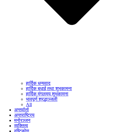
हार्दिक धन्यवाद
हार्दिक बधाई तथा शुभकामना
हार्दिक मंगलमय शुभकामना
भावपूर्ण श्रद्धाञ्जली
All
अन्तर्वार्ता
अन्तराष्ट्रिय
मनोरञ्जन
व्यक्तित्व
दृष्टिकोण