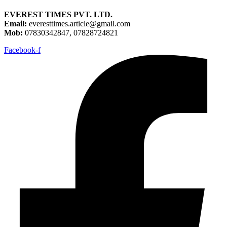
EVEREST TIMES PVT. LTD.
Email:
everesttimes.article@gmail.com
Mob:
07830342847, 07828724821
Facebook-f