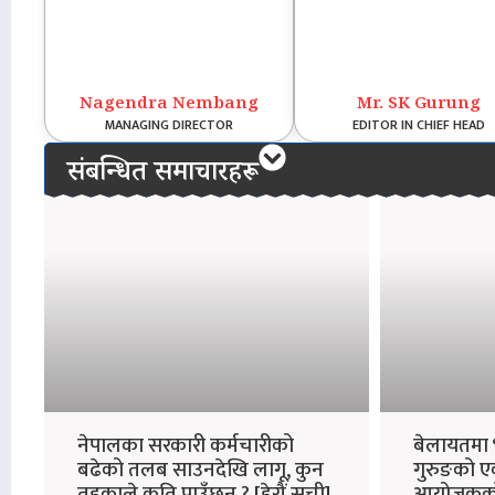
Nagendra Nembang
Mr. SK Gurung
MANAGING DIRECTOR
EDITOR IN CHIEF HEAD
संबन्धित समाचारहरू
नेपालका सरकारी कर्मचारीको
बेलायतमा 
बढेको तलब साउनदेखि लागू, कुन
गुरुङको ए
तहकाले कति पाउँछन् ? [हेरौं सूची]
आयोजकको