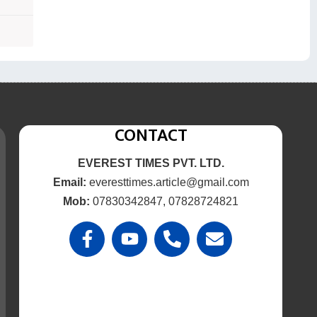
CONTACT
EVEREST TIMES PVT. LTD.
Email:
everesttimes.article@gmail.com
Mob:
07830342847, 07828724821