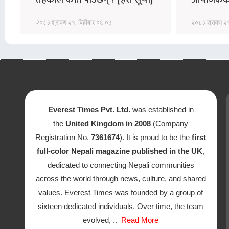
२०८३ श्रावण २१, बिहीबार ०६:०३
२०८३ श्रावण २१
Everest Times Pvt. Ltd.
was established in
the
United Kingdom in 2008
(Company
Registration No.
7361674
). It is proud to be the
first
full-color Nepali magazine published in the UK
,
dedicated to connecting Nepali communities
across the world through news, culture, and shared
values. Everest Times was founded by a group of
sixteen dedicated individuals. Over time, the team
evolved, ..
Read More