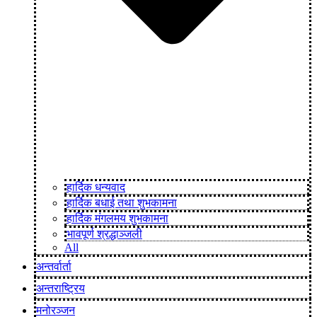
हार्दिक धन्यवाद
हार्दिक बधाई तथा शुभकामना
हार्दिक मंगलमय शुभकामना
भावपूर्ण श्रद्धाञ्जली
All
अन्तर्वार्ता
अन्तराष्ट्रिय
मनोरञ्जन