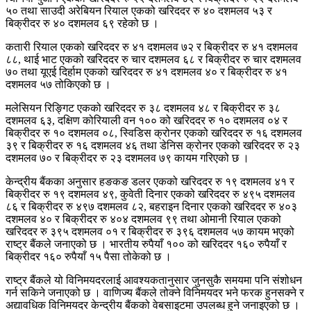
५० तथा साउदी अरेबियन रियाल एकको खरिददर रु ४० दशमलव ५३ र
बिक्रीदर रु ४० दशमलव ६९ रहेको छ ।
कतारी रियाल एकको खरिददर रु ४१ दशमलव ७२ र बिक्रीदर रु ४१ दशमलव
८८, थाई भाट एकको खरिददर रु चार दशमलव ६८ र बिक्रीदर रु चार दशमलव
७० तथा यूएई दिर्हाम एकको खरिददर रु ४१ दशमलव ४० र बिक्रीदर रु ४१
दशमलव ५७ तोकिएको छ ।
मलेसियन रिङ्गिट एकको खरिददर रु ३८ दशमलव ४८ र बिक्रीदर रु ३८
दशमलव ६३, दक्षिण कोरियाली वन १०० को खरिददर रु १० दशमलव ०४ र
बिक्रीदर रु १० दशमलव ०८, स्विडिस क्रोनर एकको खरिददर रु १६ दशमलव
३९ र बिक्रीदर रु १६ दशमलव ४६ तथा डेनिस क्रोनर एकको खरिददर रु २३
दशमलव ७० र बिक्रीदर रु २३ दशमलव ७९ कायम गरिएको छ ।
केन्द्रीय बैंकका अनुसार हङकङ डलर एकको खरिददर रु १९ दशमलव ४१ र
बिक्रीदर रु १९ दशमलव ४९, कुवेती दिनार एकको खरिददर रु ४९५ दशमलव
८६ र बिक्रीदर रु ४९७ दशमलव ८२, बहराइन दिनार एकको खरिददर रु ४०३
दशमलव ४० र बिक्रीदर रु ४०४ दशमलव ९९ तथा ओमानी रियाल एकको
खरिददर रु ३९५ दशमलव ०१ र बिक्रीदर रु ३९६ दशमलव ५७ कायम भएको
राष्ट्र बैंकले जनाएको छ । भारतीय रुपैयाँ १०० को खरिददर १६० रुपैयाँ र
बिक्रीदर १६० रुपैयाँ १५ पैसा तोकेको छ ।
राष्ट्र बैंकले यो विनिमयदरलाई आवश्यकतानुसार जुनसुकै समयमा पनि संशोधन
गर्न सकिने जनाएको छ । वाणिज्य बैंकले तोक्ने विनिमयदर भने फरक हुनसक्ने र
अद्यावधिक विनिमयदर केन्द्रीय बैंकको वेबसाइटमा उपलब्ध हुने जनाइएको छ ।