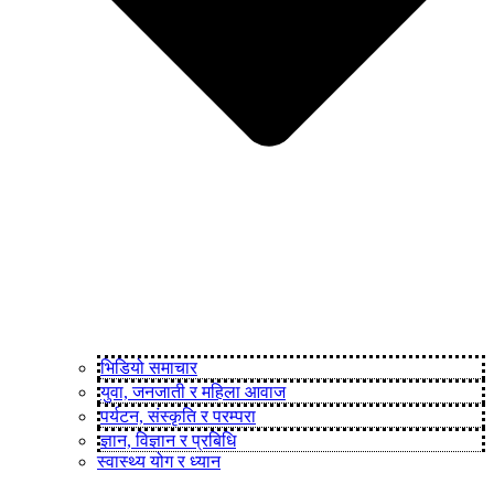
भिडियो समाचार
युवा, जनजाती र महिला आवाज
पर्यटन, संस्कृति र परम्परा
ज्ञान, विज्ञान र प्रबिधि
स्वास्थ्य योग र ध्यान