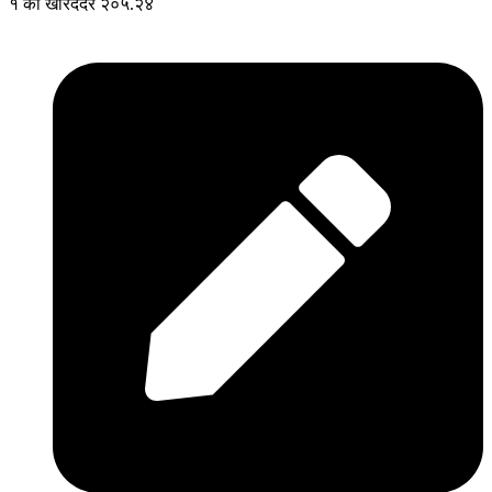
१ को खरिददर २०५.२४