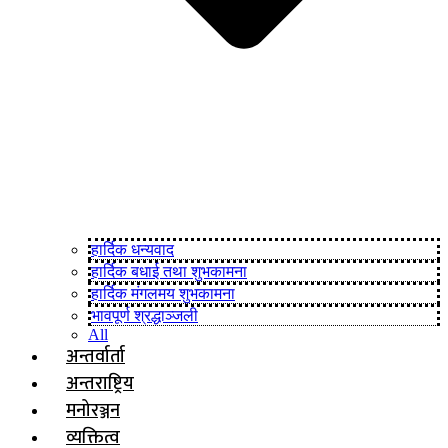
हार्दिक धन्यवाद
हार्दिक बधाई तथा शुभकामना
हार्दिक मंगलमय शुभकामना
भावपूर्ण श्रद्धाञ्जली
All
अन्तर्वार्ता
अन्तराष्ट्रिय
मनोरञ्जन
व्यक्तित्व