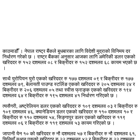
काठमाडौँ । नेपाल राष्ट्र बैंकले बुधबारका लागि विदेशी मुद्राको विनिमय दर
निर्धारण गरेको छ । राष्ट्र बैंकका अनुसार आजका लागि अमेरिकी डलर एकको
खरिददर रु १५२ दशमलव ०८ र बिक्रीदर रु १५२ दशमलव ६८ कायम भएको छ
।
साथै युरोपियन युरो एकको खरिददर रु १७७ दशमलव ०९ र बिक्रीदर रु १७७
दशमलव ७९, बेलायती पाउण्ड स्टर्लिङ एकको खरिददर रु २०५ दशमलव २४ र
बिक्रीदर रु २०६ दशमलव ०५ तथा स्वीस फ्राङ्क एकको खरिददर रु १९४
दशमलव ६४ र बिक्रीदर रु १९५ दशमलव ४१ निर्धारण गरिएको छ ।
त्यसैगरी, अष्ट्रेलियन डलर एकको खरिददर रु १०९ दशमलव ०३ र बिक्रीदर रु
१०९ दशमलव ४६, क्यानेडियन डलर एकको खरिददर रु ११० दशमलव १० र
बिक्रीदर रु ११० दशमलव ५४, सिङ्गापुर डलर एकको खरिददर रु ११९
दशमलव ०६ र बिक्रीदर रु ११९ दशमलव ५३ कायम गरिएको छ ।
जापानी येन १० को खरिददर रु नौ दशमलव ५७ र बिक्रीदर रु नौ दशमलव ६१,
चिनियाँ युआन एकको खरिददर रु २२ दशमलव ४२ र बिक्रीदर रु २२ दशमलव