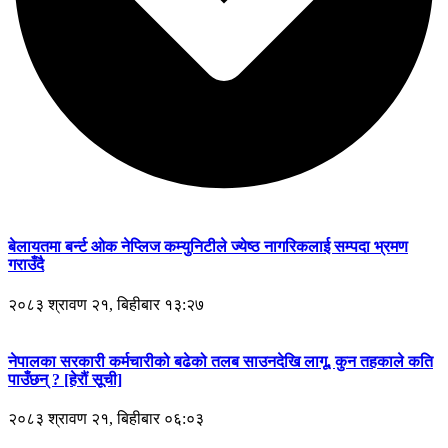
बेलायतमा बर्न्ट ओक नेप्लिज कम्युनिटीले ज्येष्ठ नागरिकलाई सम्पदा भ्रमण
गराउँदै
२०८३ श्रावण २१, बिहीबार १३:२७
नेपालका सरकारी कर्मचारीको बढेको तलब साउनदेखि लागू, कुन तहकाले कति
पाउँछन् ? [हेरौं सूची]
२०८३ श्रावण २१, बिहीबार ०६:०३