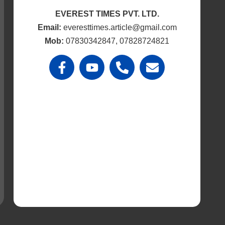
EVEREST TIMES PVT. LTD.
Email:
everesttimes.article@gmail.com
Mob:
07830342847, 07828724821