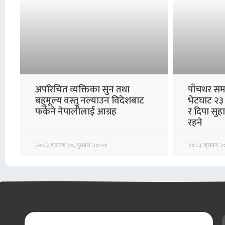
अपरिचित व्यक्तिका सुन तथा
पाँचथर समा
बहुमूल्य वस्तु नल्याउन विदेशबाट
भेटघाट २३ अ
फर्कने नेपालीलाई आग्रह
र दिपा सुह
रहने
२०८३ श्रावण २०, बुधबार २०:५४
२०८३ श्रावण २०