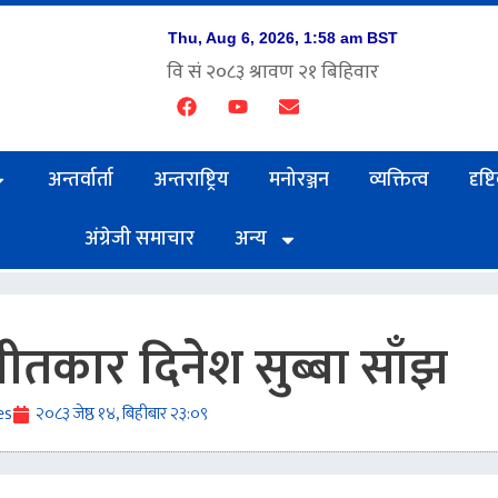
अन्तर्वार्ता
अन्तराष्ट्रिय
मनोरञ्जन
व्यक्तित्व
दृष्
अंग्रेजी समाचार
अन्य
गीतकार दिनेश सुब्बा साँझ
es
२०८३ जेष्ठ १४, बिहीबार २३:०९