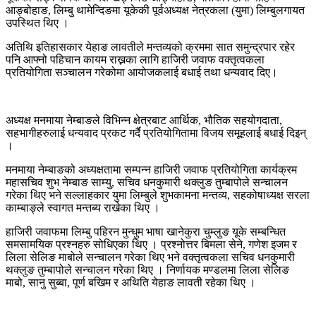
आङ्बोहाङ, लिम्बु थामेन्दिङमा यूकेकी पूर्वअध्यक्ष नेत्रकला (युमा) लिम्बुलगायत
उपस्थित थिए ।
अतिथि इतिहासकार येहाङ लावतीले मन्तव्यको क्रममा सात समुन्द्रपार रहेर
पनि आफ्नो पहिचान कायम राख्नका लागि हाजिरी जवाफ वक्तृत्वकला
प्रतियोगिता सञ्चालन गरेकोमा आयोजकलाई बधाई तथा धन्यवाद दिए।
अध्यक्ष मनमाया नेम्बाङले विभिन्न क्षेत्रबाट आर्थिक, भौतिक सहयोगदाता,
सहभागीहरुलाई धन्यवाद प्रकट गर्दै प्रतियोगितामा विजय समूहलाई बधाई दिइन्
।
मनमाया नेम्बाङको अध्यक्षतामा सम्पन्न हाजिरी जवाफ प्रतियोगिता कार्यक्रम
महासचिव शुभ नेम्बाङ साम्यु, सचिव धनकुमारी थक्लुङ तुम्बापोले सन्चालन
गरेका थिए भने सल्लाहकार युमा लिम्बुले शुभकामना मन्तव्य, सहकोषाध्यक्ष सरला
काम्बाङ्ले स्वागत मन्तब्य राखेका थिए ।
हाजिरी जवाफमा लिम्बु पहिरन मुन्धुम भाषा खानेकुरा चुम्लुङ यूके सम्बन्धित
समसामयिक प्रश्नहरु सोधिएका थिए । प्रश्नोत्तर बिमला सेने, गणेश इजम र
लिला सेलिङ माबोले सन्चालन गरेका थिए भने वक्तृत्वकला सचिव धनकुमारी
थक्लुङ तुम्बापोले सन्चालन गरेका थिए । निर्णायक मण्डलमा लिला सेलिङ
माबो, सानु सुब्बा, पूर्ण बखिम र अथिति येहाङ लावती रहेका थिए ।