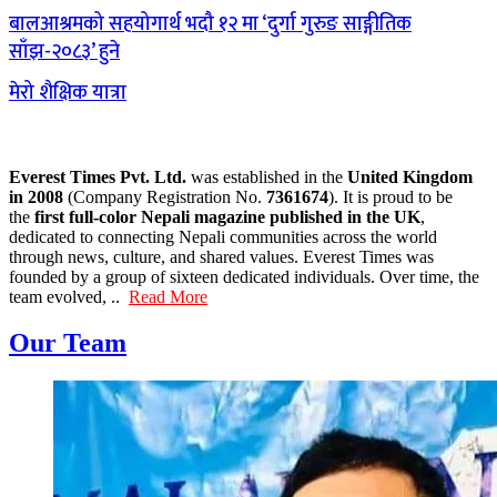
बालआश्रमको सहयोगार्थ भदौ १२ मा ‘दुर्गा गुरुङ साङ्गीतिक
साँझ-२०८३’ हुने
मेरो शैक्षिक यात्रा
Everest Times Pvt. Ltd.
was established in the
United Kingdom
in 2008
(Company Registration No.
7361674
). It is proud to be
the
first full-color Nepali magazine published in the UK
,
dedicated to connecting Nepali communities across the world
through news, culture, and shared values. Everest Times was
founded by a group of sixteen dedicated individuals. Over time, the
team evolved, ..
Read More
Our Team