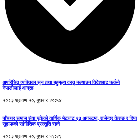
अपरिचित व्यक्तिका सुन तथा बहुमूल्य वस्तु नल्याउन विदेशबाट फर्कने
नेपालीलाई आग्रह
२०८३ श्रावण २०, बुधबार २०:५४
पाँचथर समाज सेवा यूकेको वार्षिक भेटघाट २३ अगस्टमा, राजेन्द्र केरुङ र दिपा
सुहाङको सांगीतिक प्रस्तुति रहने
२०८३ श्रावण २०, बुधबार १९:२९