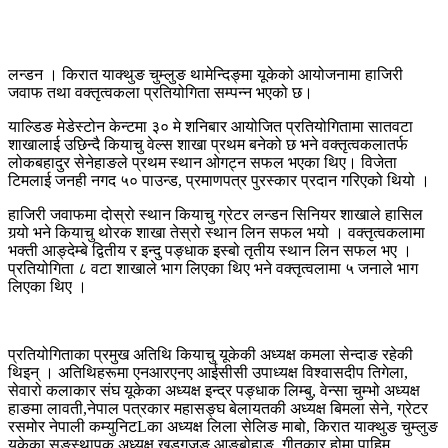
लन्डन । किरात याक्थुङ चुम्लुङ थामेन्दिङ्मा यूकेको आयोजनामा हाजिरी
जवाफ तथा वक्तृत्वकला प्रतियोगिता सम्पन्न भएको छ।
याल्डिङ मेडेस्टोन केन्टमा ३० मे शनिबार आयोजित प्रतियोगितामा सातवटा
शाखालाई उछिन्दै कियाचु वेल्स शाखा प्रथम बनेको छ भने वक्तृत्वकलातर्फ
लोकबहादुर सेनेहाङले प्रथम स्थान ओगट्न सफल भएका थिए। विजेता
टिमलाई जनही नगद ५० पाउन्ड, प्रमाणपत्र पुरस्कार प्रदान गरिएको थियो ।
हाजिरी जवाफमा दोस्रो स्थान कियाचु ग्रेटर लन्डन सिनियर शाखाले हासिल
गर्‍यो भने कियाचु थोरक शाखा तेस्रो स्थान लिन सफल भयो । वक्तृत्वकलामा
भक्ती आङ्देम्बे द्वितीय र इन्दु पङ्धाक इस्बो तृतीय स्थान लिन सफल भए ।
प्रतियोगिता ८ वटा शाखाले भाग लिएका थिए भने वक्तृत्वलामा ५ जनाले भाग
लिएका थिए ।
प्रतियोगिताका प्रमुख अतिथि कियाचु यूकेकी अध्यक्ष कमला सेन्दाङ रहेकी
थिइन् । अतिथिहरूमा एनआरएनए आईसीसी उपाध्यक्ष विश्वासदीप तिगेला,
सेवारो कलाकार संघ यूकेका अध्यक्ष इन्द्र पङ्धाक लिम्बु, वेन्सा चुम्भो अध्यक्ष
हाङमा लावती,नेपाल पत्रकार महासङ्घ बेलायतकी अध्यक्ष बिमला सेने, ग्रेटर
रसमोर नेपाली कम्युनिटLका अध्यक्ष लिला सेलिङ माबो, किरात याक्थुङ चुम्लुङ
यूकेका सङ्स्थापक अध्यक्ष खड्गजङ आङ्बोहाङ, गीतकार होमा पाहिम