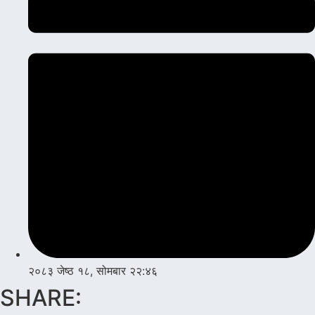
२०८३ जेष्ठ १८, सोमबार २२:४६
SHARE: