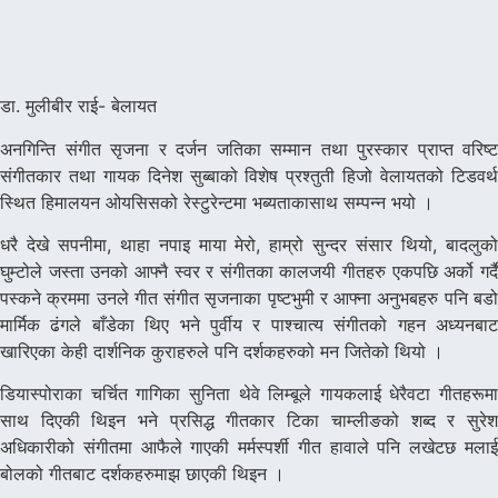
डा. मुलीबीर राई- बेलायत
अनगिन्ति संगीत सृजना र दर्जन जतिका सम्मान तथा पुरस्कार प्राप्त वरिष्ट
संगीतकार तथा गायक दिनेश सुब्बाको विशेष प्रश्तुती हिजो वेलायतको टिडवर्थ
स्थित हिमालयन ओयसिसको रेस्टुरेन्टमा भब्यताकासाथ सम्पन्न भयो ।
धरै देखे सपनीमा, थाहा नपाइ माया मेरो, हाम्रो सुन्दर संसार थियो, बादलुको
घुम्टोले जस्ता उनको आफ्नै स्वर र संगीतका कालजयी गीतहरु एकपछि अर्को गर्दै
पस्कने क्रममा उनले गीत संगीत सृजनाका पृष्टभुमी र आफ्ना अनुभबहरु पनि बडो
मार्मिक ढंगले बाँडेका थिए भने पुर्वीय र पाश्चात्य संगीतको गहन अध्यनबाट
खारिएका केही दार्शनिक कुराहरुले पनि दर्शकहरुको मन जितेको थियो ।
डियास्पोराका चर्चित गागिका सुनिता थेवे लिम्बूले गायकलाई धेरैवटा गीतहरूमा
साथ दिएकी थिइन भने प्रसिद्ध गीतकार टिका चाम्लीङको शब्द र सुरेश
अधिकारीको संगीतमा आफैले गाएकी मर्मस्पर्शी गीत हावाले पनि लखेटछ मलाई
बोलको गीतबाट दर्शकहरुमाझ छाएकी थिइन ।