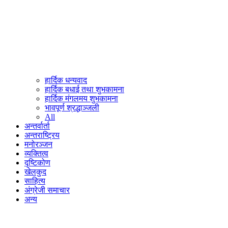
हार्दिक धन्यवाद
हार्दिक बधाई तथा शुभकामना
हार्दिक मंगलमय शुभकामना
भावपूर्ण श्रद्धाञ्जली
All
अन्तर्वार्ता
अन्तराष्ट्रिय
मनोरञ्जन
व्यक्तित्व
दृष्टिकोण
खेलकुद
साहित्य
अंग्रेजी समाचार
अन्य