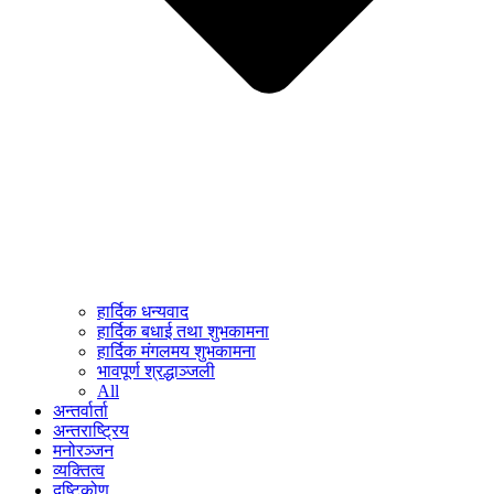
हार्दिक धन्यवाद
हार्दिक बधाई तथा शुभकामना
हार्दिक मंगलमय शुभकामना
भावपूर्ण श्रद्धाञ्जली
All
अन्तर्वार्ता
अन्तराष्ट्रिय
मनोरञ्जन
व्यक्तित्व
दृष्टिकोण