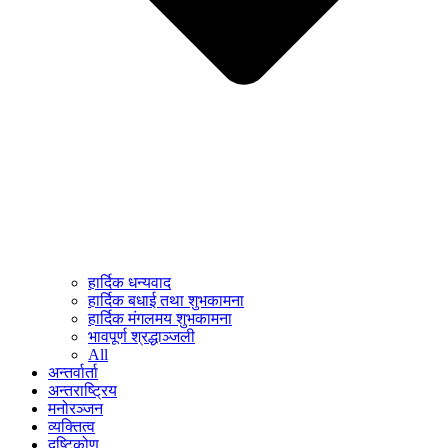
हार्दिक धन्यवाद
हार्दिक बधाई तथा शुभकामना
हार्दिक मंगलमय शुभकामना
भावपूर्ण श्रद्धाञ्जली
All
अन्तर्वार्ता
अन्तराष्ट्रिय
मनोरञ्जन
व्यक्तित्व
दृष्टिकोण