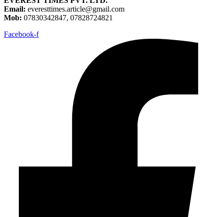
EVEREST TIMES PVT. LTD.
Email:
everesttimes.article@gmail.com
Mob:
07830342847, 07828724821
Facebook-f