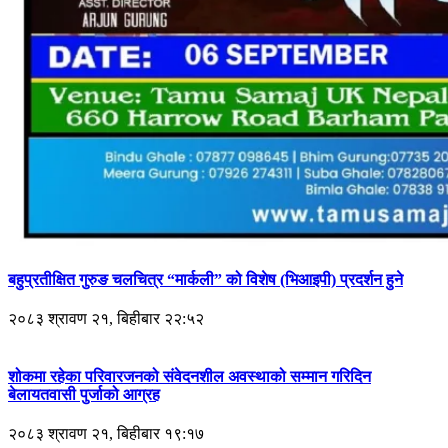
बहुप्रतीक्षित गुरुङ चलचित्र “मार्कली” को विशेष (भिआइपी) प्रदर्शन हुने
२०८३ श्रावण २१, बिहीबार २२:५२
शोकमा रहेका परिवारजनको संवेदनशील अवस्थाको सम्मान गरिदिन
बेलायतवासी पुर्जाको आग्रह
२०८३ श्रावण २१, बिहीबार १९:१७