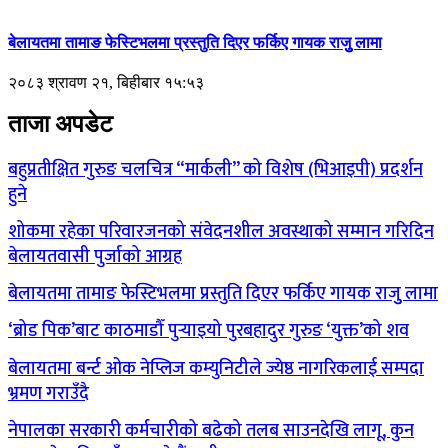
बेलायतमा तामाङ फेस्टिभलमा प्रस्तुति दिएर फर्किए गायक राजुु लामा
२०८३ श्रावण २१, बिहीबार १५:५३
ताजा अपडेट
बहुप्रतीक्षित गुरुङ चलचित्र “मार्कली” को विशेष (भिआइपी) प्रदर्शन
हुने
शोकमा रहेका परिवारजनको संवेदनशील अवस्थाको सम्मान गरिदिन
बेलायतवासी पुर्जाको आग्रह
बेलायतमा तामाङ फेस्टिभलमा प्रस्तुति दिएर फर्किए गायक राजुु लामा
‘ब्रोड पिक’बाट काठमाडौँ पुर्‍याइयो पुरबहादुर गुरुङ ‘युक्त’को शव
बेलायतमा बर्न्ट ओक नेप्लिज कम्युनिटीले ज्येष्ठ नागरिकलाई सम्पदा
भ्रमण गराउँदै
नेपालका सरकारी कर्मचारीको बढेको तलब साउनदेखि लागू, कुन