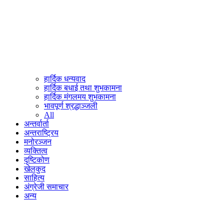
हार्दिक धन्यवाद
हार्दिक बधाई तथा शुभकामना
हार्दिक मंगलमय शुभकामना
भावपूर्ण श्रद्धाञ्जली
All
अन्तर्वार्ता
अन्तराष्ट्रिय
मनोरञ्जन
व्यक्तित्व
दृष्टिकोण
खेलकुद
साहित्य
अंग्रेजी समाचार
अन्य