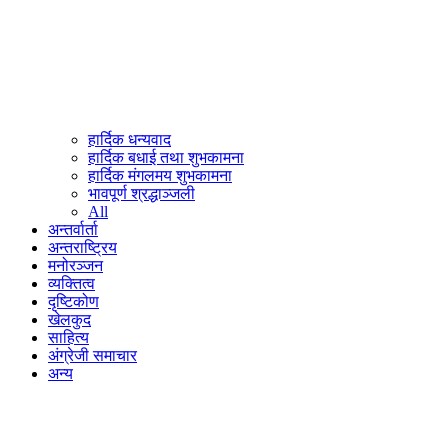
हार्दिक धन्यवाद
हार्दिक बधाई तथा शुभकामना
हार्दिक मंगलमय शुभकामना
भावपूर्ण श्रद्धाञ्जली
All
अन्तर्वार्ता
अन्तराष्ट्रिय
मनोरञ्जन
व्यक्तित्व
दृष्टिकोण
खेलकुद
साहित्य
अंग्रेजी समाचार
अन्य