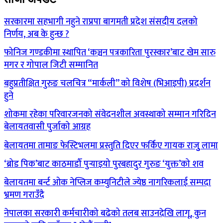
सरकारमा सहभागी नहुने राप्रपा बागमती प्रदेश संसदीय दलको
निर्णय, अब के हुन्छ ?
फोनिज गण्डकीमा स्थापित ‘कञ्चन पत्रकारिता पुरस्कार’बाट खेम सारु
मगर र गोपाल जिटी सम्मानित
बहुप्रतीक्षित गुरुङ चलचित्र “मार्कली” को विशेष (भिआइपी) प्रदर्शन
हुने
शोकमा रहेका परिवारजनको संवेदनशील अवस्थाको सम्मान गरिदिन
बेलायतवासी पुर्जाको आग्रह
बेलायतमा तामाङ फेस्टिभलमा प्रस्तुति दिएर फर्किए गायक राजुु लामा
‘ब्रोड पिक’बाट काठमाडौँ पुर्‍याइयो पुरबहादुर गुरुङ ‘युक्त’को शव
बेलायतमा बर्न्ट ओक नेप्लिज कम्युनिटीले ज्येष्ठ नागरिकलाई सम्पदा
भ्रमण गराउँदै
नेपालका सरकारी कर्मचारीको बढेको तलब साउनदेखि लागू, कुन