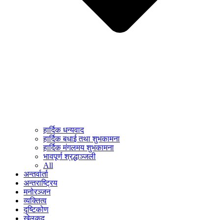
हार्दिक धन्यवाद
हार्दिक बधाई तथा शुभकामना
हार्दिक मंगलमय शुभकामना
भावपूर्ण श्रद्धाञ्जली
All
अन्तर्वार्ता
अन्तराष्ट्रिय
मनोरञ्जन
व्यक्तित्व
दृष्टिकोण
खेलकुद