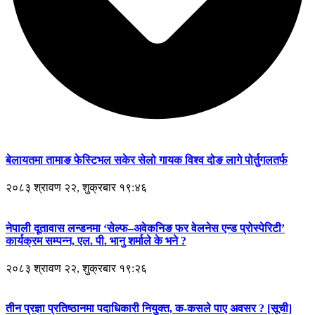
बेलायतमा तामाङ फेस्टिभल सकेर सेलो गायक विश्व दोङ लागे पोर्तुगलतर्फ
२०८३ श्रावण २२, शुक्रबार १९:४६
नेपाली दूतावास लन्डनमा ‘सेल्फ–अवेकनिङ फर वेलनेस एन्ड प्रोस्पेरिटी’
कार्यक्रम सम्पन्न, एल. पी. भानु शर्माले के भने ?
२०८३ श्रावण २२, शुक्रबार १९:२६
तीन प्रज्ञा प्रतिष्ठानमा पदाधिकारी नियुक्त, क-कसले पाए अवसर ? [सूची]