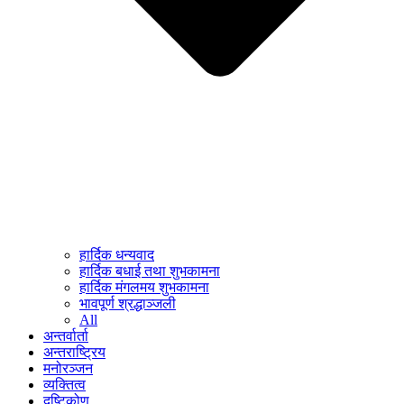
हार्दिक धन्यवाद
हार्दिक बधाई तथा शुभकामना
हार्दिक मंगलमय शुभकामना
भावपूर्ण श्रद्धाञ्जली
All
अन्तर्वार्ता
अन्तराष्ट्रिय
मनोरञ्जन
व्यक्तित्व
दृष्टिकोण