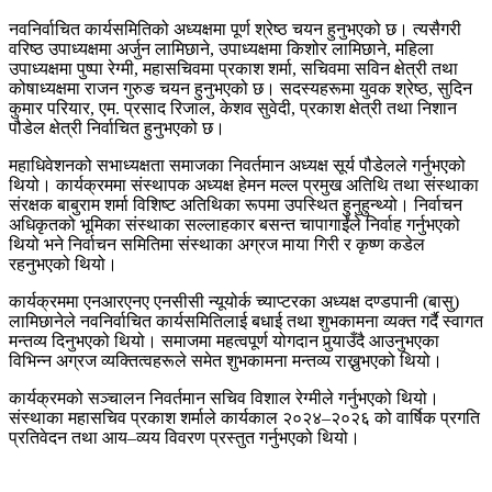
नवनिर्वाचित कार्यसमितिको अध्यक्षमा पूर्ण श्रेष्ठ चयन हुनुभएको छ। त्यसैगरी
वरिष्ठ उपाध्यक्षमा अर्जुन लामिछाने, उपाध्यक्षमा किशोर लामिछाने, महिला
उपाध्यक्षमा पुष्पा रेग्मी, महासचिवमा प्रकाश शर्मा, सचिवमा सविन क्षेत्री तथा
कोषाध्यक्षमा राजन गुरुङ चयन हुनुभएको छ। सदस्यहरूमा युवक श्रेष्ठ, सुदिन
कुमार परियार, एम. प्रसाद रिजाल, केशव सुवेदी, प्रकाश क्षेत्री तथा निशान
पौडेल क्षेत्री निर्वाचित हुनुभएको छ।
महाधिवेशनको सभाध्यक्षता समाजका निवर्तमान अध्यक्ष सूर्य पौडेलले गर्नुभएको
थियो। कार्यक्रममा संस्थापक अध्यक्ष हेमन मल्ल प्रमुख अतिथि तथा संस्थाका
संरक्षक बाबुराम शर्मा विशिष्ट अतिथिका रूपमा उपस्थित हुनुहुन्थ्यो। निर्वाचन
अधिकृतको भूमिका संस्थाका सल्लाहकार बसन्त चापागाईंले निर्वाह गर्नुभएको
थियो भने निर्वाचन समितिमा संस्थाका अग्रज माया गिरी र कृष्ण कडेल
रहनुभएको थियो।
कार्यक्रममा एनआरएनए एनसीसी न्यूयोर्क च्याप्टरका अध्यक्ष दण्डपानी (बासु)
लामिछानेले नवनिर्वाचित कार्यसमितिलाई बधाई तथा शुभकामना व्यक्त गर्दै स्वागत
मन्तव्य दिनुभएको थियो। समाजमा महत्वपूर्ण योगदान पुर्‍याउँदै आउनुभएका
विभिन्न अग्रज व्यक्तित्वहरूले समेत शुभकामना मन्तव्य राख्नुभएको थियो।
कार्यक्रमको सञ्चालन निवर्तमान सचिव विशाल रेग्मीले गर्नुभएको थियो।
संस्थाका महासचिव प्रकाश शर्माले कार्यकाल २०२४–२०२६ को वार्षिक प्रगति
प्रतिवेदन तथा आय–व्यय विवरण प्रस्तुत गर्नुभएको थियो।