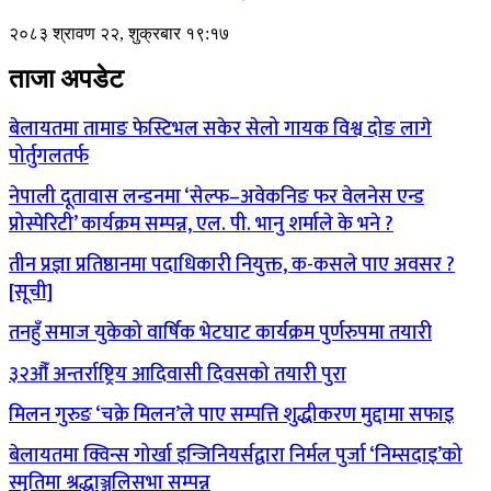
२०८३ श्रावण २२, शुक्रबार १९:१७
ताजा अपडेट
बेलायतमा तामाङ फेस्टिभल सकेर सेलो गायक विश्व दोङ लागे
पोर्तुगलतर्फ
नेपाली दूतावास लन्डनमा ‘सेल्फ–अवेकनिङ फर वेलनेस एन्ड
प्रोस्पेरिटी’ कार्यक्रम सम्पन्न, एल. पी. भानु शर्माले के भने ?
तीन प्रज्ञा प्रतिष्ठानमा पदाधिकारी नियुक्त, क-कसले पाए अवसर ?
[सूची]
तनहुँ समाज युकेको वार्षिक भेटघाट कार्यक्रम पुर्णरुपमा तयारी
३२औँ अन्तर्राष्ट्रिय आदिवासी दिवसको तयारी पुरा
मिलन गुरुङ ‘चक्रे मिलन’ले पाए सम्पत्ति शुद्धीकरण मुद्दामा सफाइ
बेलायतमा क्विन्स गोर्खा इन्जिनियर्सद्वारा निर्मल पुर्जा ‘निम्सदाइ’को
स्मृतिमा श्रद्धाञ्जलिसभा सम्पन्न