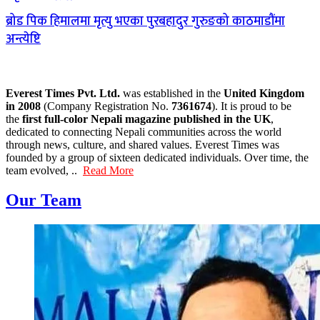
ब्रोड पिक हिमालमा मृत्यु भएका पुरबहादुर गुरुङको काठमाडौंमा
अन्त्येष्टि
Everest Times Pvt. Ltd.
was established in the
United Kingdom
in 2008
(Company Registration No.
7361674
). It is proud to be
the
first full-color Nepali magazine published in the UK
,
dedicated to connecting Nepali communities across the world
through news, culture, and shared values. Everest Times was
founded by a group of sixteen dedicated individuals. Over time, the
team evolved, ..
Read More
Our Team