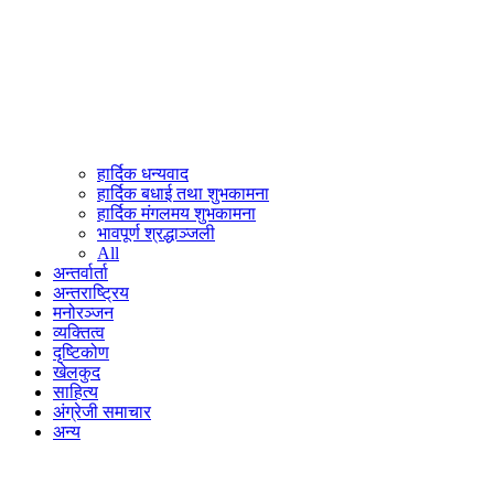
हार्दिक धन्यवाद
हार्दिक बधाई तथा शुभकामना
हार्दिक मंगलमय शुभकामना
भावपूर्ण श्रद्धाञ्जली
All
अन्तर्वार्ता
अन्तराष्ट्रिय
मनोरञ्जन
व्यक्तित्व
दृष्टिकोण
खेलकुद
साहित्य
अंग्रेजी समाचार
अन्य