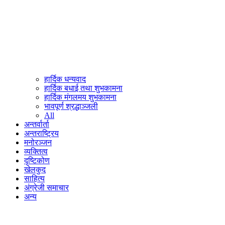
हार्दिक धन्यवाद
हार्दिक बधाई तथा शुभकामना
हार्दिक मंगलमय शुभकामना
भावपूर्ण श्रद्धाञ्जली
All
अन्तर्वार्ता
अन्तराष्ट्रिय
मनोरञ्जन
व्यक्तित्व
दृष्टिकोण
खेलकुद
साहित्य
अंग्रेजी समाचार
अन्य