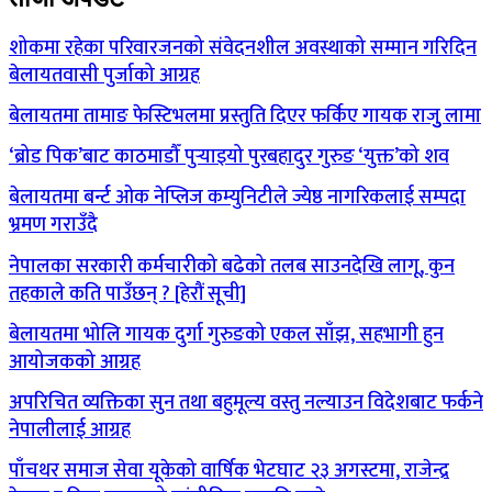
शोकमा रहेका परिवारजनको संवेदनशील अवस्थाको सम्मान गरिदिन
बेलायतवासी पुर्जाको आग्रह
बेलायतमा तामाङ फेस्टिभलमा प्रस्तुति दिएर फर्किए गायक राजुु लामा
‘ब्रोड पिक’बाट काठमाडौँ पुर्‍याइयो पुरबहादुर गुरुङ ‘युक्त’को शव
बेलायतमा बर्न्ट ओक नेप्लिज कम्युनिटीले ज्येष्ठ नागरिकलाई सम्पदा
भ्रमण गराउँदै
नेपालका सरकारी कर्मचारीको बढेको तलब साउनदेखि लागू, कुन
तहकाले कति पाउँछन् ? [हेरौं सूची]
बेलायतमा भोलि गायक दुर्गा गुरुङको एकल साँझ, सहभागी हुन
आयोजकको आग्रह
अपरिचित व्यक्तिका सुन तथा बहुमूल्य वस्तु नल्याउन विदेशबाट फर्कने
नेपालीलाई आग्रह
पाँचथर समाज सेवा यूकेको वार्षिक भेटघाट २३ अगस्टमा, राजेन्द्र