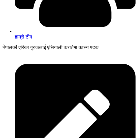
हाम्रो टीम
नेपालकी एरिका गुरुङलाई एसियाली करातेमा कास्य पदक