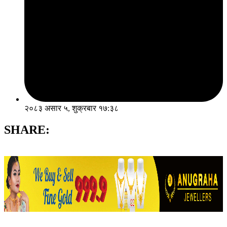
२०८३ असार ५, शुक्रबार १७:३८
SHARE: