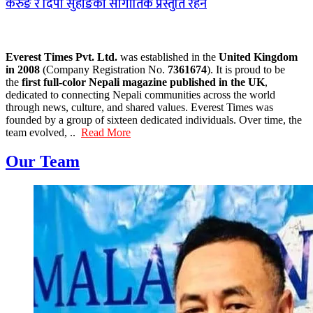
केरुङ र दिपा सुहाङको सांगीतिक प्रस्तुति रहने
Everest Times Pvt. Ltd.
was established in the
United Kingdom
in 2008
(Company Registration No.
7361674
). It is proud to be
the
first full-color Nepali magazine published in the UK
,
dedicated to connecting Nepali communities across the world
through news, culture, and shared values. Everest Times was
founded by a group of sixteen dedicated individuals. Over time, the
team evolved, ..
Read More
Our Team