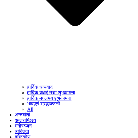
हार्दिक धन्यवाद
हार्दिक बधाई तथा शुभकामना
हार्दिक मंगलमय शुभकामना
भावपूर्ण श्रद्धाञ्जली
All
अन्तर्वार्ता
अन्तराष्ट्रिय
मनोरञ्जन
व्यक्तित्व
दृष्टिकोण