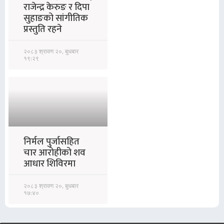
राजेन्द्र केरुङ र दिपा
सुहाङको सांगीतिक
प्रस्तुति रहने
२०८३ श्रावण २०, बुधबार
१९:२९
निर्मल पुर्जासहित
चार आरोहीको शव
आधार शिविरमा
२०८३ श्रावण २०, बुधबार
१७:४०