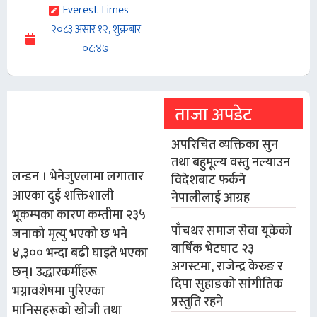
Everest Times
२०८३ असार १२, शुक्रबार
०८:४७
ताजा अपडेट
अपरिचित व्यक्तिका सुन
तथा बहुमूल्य वस्तु नल्याउन
लन्डन । भेनेजुएलामा लगातार
विदेशबाट फर्कने
आएका दुई शक्तिशाली
नेपालीलाई आग्रह
भूकम्पका कारण कम्तीमा २३५
पाँचथर समाज सेवा यूकेको
जनाको मृत्यु भएको छ भने
वार्षिक भेटघाट २३
४,३०० भन्दा बढी घाइते भएका
अगस्टमा, राजेन्द्र केरुङ र
छन्। उद्धारकर्मीहरू
दिपा सुहाङको सांगीतिक
भग्नावशेषमा पुरिएका
प्रस्तुति रहने
मानिसहरूको खोजी तथा