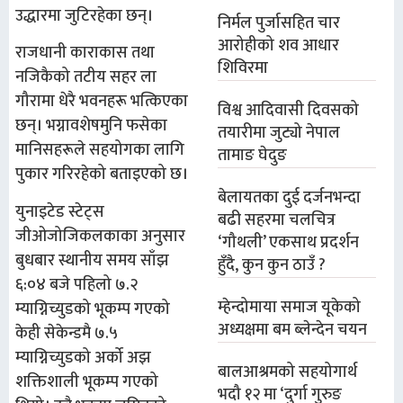
उद्धारमा जुटिरहेका छन्।
निर्मल पुर्जासहित चार
आरोहीको शव आधार
राजधानी काराकास तथा
शिविरमा
नजिकैको तटीय सहर ला
गौरामा धेरै भवनहरू भत्किएका
विश्व आदिवासी दिवसको
छन्। भग्नावशेषमुनि फसेका
तयारीमा जुट्यो नेपाल
मानिसहरूले सहयोगका लागि
तामाङ घेदुङ
पुकार गरिरहेको बताइएको छ।
बेलायतका दुई दर्जनभन्दा
युनाइटेड स्टेट्स
बढी सहरमा चलचित्र
जीओजोजिकलकाका अनुसार
‘गौथली’ एकसाथ प्रदर्शन
बुधबार स्थानीय समय साँझ
हुँदै, कुन कुन ठाउँ ?
६:०४ बजे पहिलो ७.२
म्हेन्दोमाया समाज यूकेको
म्याग्निच्युडको भूकम्प गएको
अध्यक्षमा बम ब्लेन्देन चयन
केही सेकेन्डमै ७.५
म्याग्निच्युडको अर्को अझ
बालआश्रमको सहयोगार्थ
शक्तिशाली भूकम्प गएको
भदौ १२ मा ‘दुर्गा गुरुङ