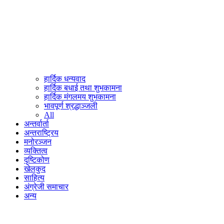
हार्दिक धन्यवाद
हार्दिक बधाई तथा शुभकामना
हार्दिक मंगलमय शुभकामना
भावपूर्ण श्रद्धाञ्जली
All
अन्तर्वार्ता
अन्तराष्ट्रिय
मनोरञ्जन
व्यक्तित्व
दृष्टिकोण
खेलकुद
साहित्य
अंग्रेजी समाचार
अन्य