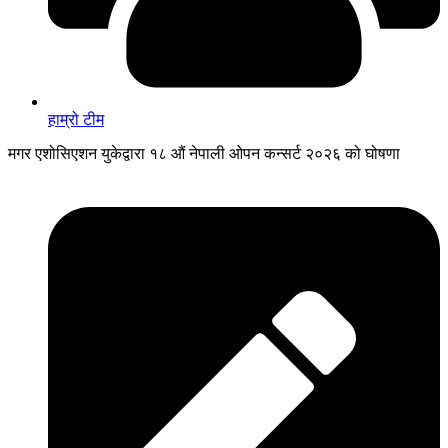
हाम्रो टीम
मगर एशोसिएशन युकेद्वारा १८ औं नेपाली ओपन कन्सर्ट २०२६ को घोषणा