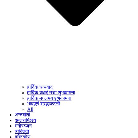
हार्दिक धन्यवाद
हार्दिक बधाई तथा शुभकामना
हार्दिक मंगलमय शुभकामना
भावपूर्ण श्रद्धाञ्जली
All
अन्तर्वार्ता
अन्तराष्ट्रिय
मनोरञ्जन
व्यक्तित्व
दृष्टिकोण