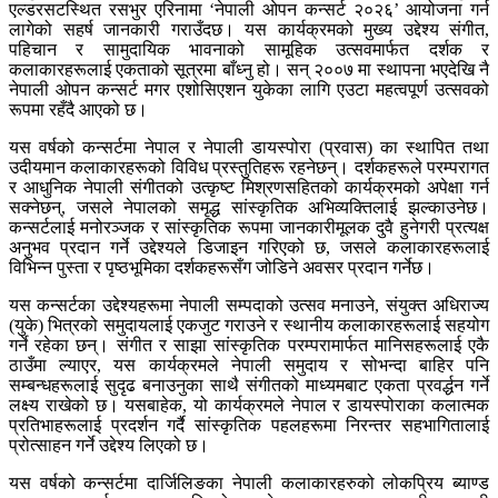
एल्डरसटस्थित रसभुर एरिनामा ‘नेपाली ओपन कन्सर्ट २०२६’ आयोजना गर्न
लागेको सहर्ष जानकारी गराउँदछ। यस कार्यक्रमको मुख्य उद्देश्य संगीत,
पहिचान र सामुदायिक भावनाको सामूहिक उत्सवमार्फत दर्शक र
कलाकारहरूलाई एकताको सूत्रमा बाँध्नु हो। सन् २००७ मा स्थापना भएदेखि नै
नेपाली ओपन कन्सर्ट मगर एशोसिएशन युकेका लागि एउटा महत्वपूर्ण उत्सवको
रूपमा रहँदै आएको छ।
यस वर्षको कन्सर्टमा नेपाल र नेपाली डायस्पोरा (प्रवास) का स्थापित तथा
उदीयमान कलाकारहरूको विविध प्रस्तुतिहरू रहनेछन्। दर्शकहरूले परम्परागत
र आधुनिक नेपाली संगीतको उत्कृष्ट मिश्रणसहितको कार्यक्रमको अपेक्षा गर्न
सक्नेछन्, जसले नेपालको समृद्ध सांस्कृतिक अभिव्यक्तिलाई झल्काउनेछ।
कन्सर्टलाई मनोरञ्जक र सांस्कृतिक रूपमा जानकारीमूलक दुवै हुनेगरी प्रत्यक्ष
अनुभव प्रदान गर्ने उद्देश्यले डिजाइन गरिएको छ, जसले कलाकारहरूलाई
विभिन्न पुस्ता र पृष्ठभूमिका दर्शकहरूसँग जोडिने अवसर प्रदान गर्नेछ।
यस कन्सर्टका उद्देश्यहरूमा नेपाली सम्पदाको उत्सव मनाउने, संयुक्त अधिराज्य
(युके) भित्रको समुदायलाई एकजुट गराउने र स्थानीय कलाकारहरूलाई सहयोग
गर्ने रहेका छन्। संगीत र साझा सांस्कृतिक परम्परामार्फत मानिसहरूलाई एकै
ठाउँमा ल्याएर, यस कार्यक्रमले नेपाली समुदाय र सोभन्दा बाहिर पनि
सम्बन्धहरूलाई सुदृढ बनाउनुका साथै संगीतको माध्यमबाट एकता प्रवर्द्धन गर्ने
लक्ष्य राखेको छ। यसबाहेक, यो कार्यक्रमले नेपाल र डायस्पोराका कलात्मक
प्रतिभाहरूलाई प्रदर्शन गर्दै सांस्कृतिक पहलहरूमा निरन्तर सहभागितालाई
प्रोत्साहन गर्ने उद्देश्य लिएको छ।
यस वर्षको कन्सर्टमा दार्जिलिङका नेपाली कलाकारहरुको लोकप्रिय ब्याण्ड