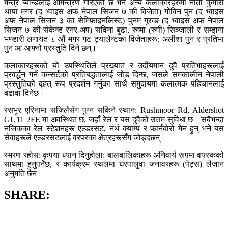
मन्त्र ब्यान्डलाई आमन्त्रण गरिएको छ भने अन्य कलाकारहरुमा नीता कुमारी
थापा मगर (द भ्वाइस अफ नेपाल सिजन ७ की विजेता) गोविन पुन (द भ्वाइस
अफ नेपाल सिजन ३ का सेमिफाइनलिस्ट) पुनम गुरुङ (द भ्वाइस अफ नेपाल
सिजन ७ की सेकेन्ड रनर-अप) सविना बुढा, रुष्मा (रुपी) सिञ्जाली र सम्झना
भण्डारी लगायत ८ औं मगर गट ट्यालेन्टका विजेताहरू: अलीशा पुन र प्रतिभा
पुन आ-आफ्नो प्रस्तुति दिने छन्।
कलाकारहरूको यो उपस्थितिले प्रख्यात र उदीयमान दुवै प्रतिभाहरूलाई
प्रवर्द्धन गर्ने कन्सर्टको प्रतिबद्धतालाई जोड दिन्छ, जसले समकालीन नेपाली
प्रस्तुतिको बृहत् रूप प्रदर्शन गर्नुका साथै समुदायमा कलात्मक पहिचानलाई
बढावा दिनेछ।
रसभुर एरिनामा सजिलैसँग पुग्न सकिने स्थान: Rushmoor Rd, Aldershot
GU11 2FE मा अवस्थित छ, जहाँ रेल र बस दुवैको उत्तम सुविधा छ। सबैभन्दा
नजिकका रेल स्टेशनहरू एल्डरसट, नर्थ क्याम्प र फार्नबोरो मेन हुन् भने बस
सेवाहरूले एल्डरसटलाई वरपरका क्षेत्रहरूसँग जोड्दछन्।
स्मरण रहोस: कृपया ध्यान दिनुहोला: बालबालिकाहरू अनिवार्य रूपमा वयस्कको
साथमा हुनुपर्नेछ, र कार्यक्रम स्थलमा घरपालुवा जनावरहरू (पेट्स) लैजान
अनुमति छैन।
SHARE: