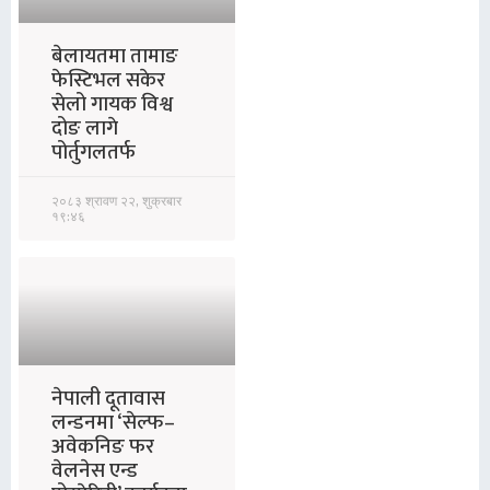
बेलायतमा तामाङ
फेस्टिभल सकेर
सेलो गायक विश्व
दोङ लागे
पोर्तुगलतर्फ
२०८३ श्रावण २२, शुक्रबार
१९:४६
नेपाली दूतावास
लन्डनमा ‘सेल्फ–
अवेकनिङ फर
वेलनेस एन्ड