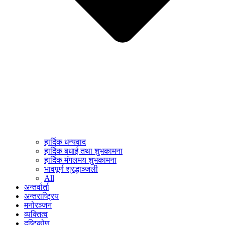
हार्दिक धन्यवाद
हार्दिक बधाई तथा शुभकामना
हार्दिक मंगलमय शुभकामना
भावपूर्ण श्रद्धाञ्जली
All
अन्तर्वार्ता
अन्तराष्ट्रिय
मनोरञ्जन
व्यक्तित्व
दृष्टिकोण