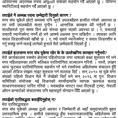
अभियानमा अप्रत्यक्ष रुपमा आपूmले सकेको सहयोग गर्दै आएको छु । विभिन्न
च्यारिटीलाई सहयोग गर्दै आएको छु ।
तपाईले नै अध्यक्ष पदमा उम्मेद्वारी दिनुको कारण ?
मगर संघ यूकेले छोटो समयमा पनि थुप्रै उपलब्धीहरु हासील गरेको अवस्था छ
तर यती उपलब्धीले मात्र पुग्दैन । आन्तरिक कामहरु धेरै गर्नुपर्ने छ ।
साथीहरुले पुरा समय दिन अव संस्था बृहत भएको अवस्था छ । र, यसलाई
राम्ररी म्यानेजमेन्ट नगर्ने हो भने आफ्नो लक्ष्यमा पुग्न सकिदैन । त्यसका लागि
सवल लिडरसीपको खाँचो छ । र, त्यो राम्रो म्यानेजमेन्ट र सवल लिडरशीप म
गर्नु सक्छु भन्ने मलाई लागेको हुनाले मैले उम्मेदवारी दिएको हुँ ।
तपाईले हालसम्म मगर संघ युकेमा रहेर के के उल्लेखनिय कामहरु गर्नुभयो?
मेरो कार्यकालमा रसमोर क्षेत्रमा पहिलोपटक मगर भाषाको कक्षा शुरुवात गरें भने
मगर महिलाहरुका लागि भलिबल प्रतियोगिता सञ्चालन गरियो । यस्तै, लखन
थापा फुटबल प्रतियोगितामा सहयोग गरें भने रसमोरमा अहिलेसम्म संचालन हुँदै
आएको लेडिज रमझम नाइट शुरुवात गर्न सल्लाह दिएँ । सन् २०१० मा युके मगर
संघको पहिलो विधान मैले नै लेखेको थिएँ भने सन् २०१६ मा पुनः विधान
समितिको संयोजक भई विधानको मस्यौदामाथि व्यापक छलफल चलाइ
साधारणसभाबाट पारित गरियो । यसबाहेक मास्टर तथा पीएचडी ट्रष्ट, नेपाली
ओपन कन्सर्टको संचालनमा पनि महत्वपूर्ण योगदान दिँदै आएको छु ।
तपाईको प्रतिवद्धता बताईदिनुहोस् न?
मेरा प्रतिवद्धताहरु
मगर संघ युकेको अध्यक्ष ठूलो अवसर र जिम्मेवारी हो जहाँ समुदायप्रति बृहत
उत्तरदायित्व हुन्छ । हामीले एकतावद्ध हुँदा स्थापनाकालदेखि अहिलेसम्म धेरै