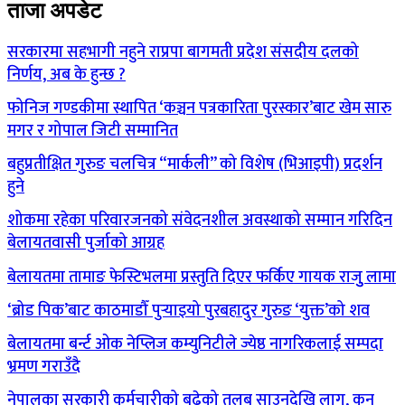
ताजा अपडेट
सरकारमा सहभागी नहुने राप्रपा बागमती प्रदेश संसदीय दलको
निर्णय, अब के हुन्छ ?
फोनिज गण्डकीमा स्थापित ‘कञ्चन पत्रकारिता पुरस्कार’बाट खेम सारु
मगर र गोपाल जिटी सम्मानित
बहुप्रतीक्षित गुरुङ चलचित्र “मार्कली” को विशेष (भिआइपी) प्रदर्शन
हुने
शोकमा रहेका परिवारजनको संवेदनशील अवस्थाको सम्मान गरिदिन
बेलायतवासी पुर्जाको आग्रह
बेलायतमा तामाङ फेस्टिभलमा प्रस्तुति दिएर फर्किए गायक राजुु लामा
‘ब्रोड पिक’बाट काठमाडौँ पुर्‍याइयो पुरबहादुर गुरुङ ‘युक्त’को शव
बेलायतमा बर्न्ट ओक नेप्लिज कम्युनिटीले ज्येष्ठ नागरिकलाई सम्पदा
भ्रमण गराउँदै
नेपालका सरकारी कर्मचारीको बढेको तलब साउनदेखि लागू, कुन