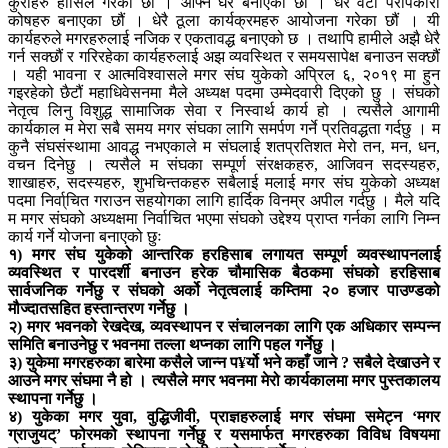
कुराहरु हासिल गरेका छौं । आफ्नै घर बनाएका छौं । धेरै वटा परोपकारी
कोषहरु बनाएका छौं । धेरै ठूला कार्यक्रमहरु आयोजना गरेका छौं । यी
कार्यहरुले मगरहरुलाई नजिक र एकतावद्ध बनाएको छ । तथापि हामीले अझै धेरै
गर्न सक्छौं र गरिरहेका कार्यहरुलाई अझ व्यवस्थित र समयसापेक्ष बनाउन सक्छौं
। यही भावना र आत्मविश्वासले मगर संघ युकेको अप्रिल ६, २०१९ मा हुन
गइरहेको छैटौं महाधिवेसनमा मैले अध्यक्ष पदमा उम्मेदवारी दिएको छु । संघको
नेतृत्व लिनु विशुद्ध सामाजिक सेवा र निस्वार्थ कार्य हो । त्यसैले आगामी
कार्यकाल म मेरा सबै समय मगर संघका लागि समर्पण गर्ने प्रतिवद्धता गर्दछु । म
कुनै संघसंस्थामा आवद्ध नभएकाले म संघलाई शतप्रतिशत मेरो तन, मन, धन,
वचन दिनेछु । त्यसैले म संघका सम्पूर्ण संरक्षकहरु, आजिवन सदस्यहरु,
शाखाहरु, सदस्यहरु, शुभचिन्तकहरु सबैलाई मलाई मगर संघ युकेको अध्यक्ष
पदमा निर्वा्चित गराउन सहयोगका लागि हार्दिक विनम्र अपील गर्दछु । मैले यदि
म मगर संघको अध्यक्षमा निर्वाचित भएमा संघको उद्देश्य प्राप्त गर्नका लागि निम्न
कार्य गर्ने योजना बनाएको छुः
१) मगर संघ युकेको आन्तरिक हरहिसाब लगायत सम्पूर्ण व्यवस्थापनलाई
व्यवस्थित र पारदर्शी बनाउन हरेक चौमासिक बैठकमा संघको हरहिसाब
सार्वजनिक गर्नेछु र संघको अर्को नेतृत्वलाई कम्तिमा २० हजार पाउण्डको
मौज्दातसहित हस्तान्तरण गर्नेछु ।
२) मगर भवनको रेखदेख, व्यवस्थापन र संचालनका लागि एक अधिकार सम्पन्न
समिति बनाउनेछु र भवनमा तल्ला थप्नका लागि पहल गर्नेछु ।
३) युकेमा मगरहरुका बारेमा कसैले जान्न प¥र्यो भने कहाँ जाने ? सबैले देखाउने र
आउने मगर संघमा नै हो । त्यसैले मगर भवनमा मेरो कार्यकालमा मगर पुस्तकालय
स्थापना गर्नेछु ।
४) युकेका मगर युवा, वुद्धिजीवी, प्राज्ञहरुलाई मगर संघमा समेट्न ‘मगर
ग्राजुयट्’ फोरमको स्थापना गर्नेछु र यसमार्फत मगरहरुका विविध विषयमा