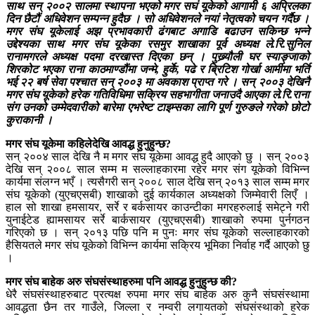
साथ सन् २००२ सालमा स्थापना भएको मगर सघं यूकेको आगामी ६ अप्रिलका
दिन छैटौं अधिवेशन सम्पन्न हुदैछ । सो अधिवेशनले नयां नेतृत्वको चयन गर्दैछ ।
मगर संघ यूकेलाई अझ प्रभावकारी ढंगबाट अगाडि बढाउन सकिन्छ भन्ने
उद्देश्यका साथ मगर संघ यूकेका रसमुर शाखाका पूर्व अध्यक्ष ले.रि.सुनिल
रानामगरले अध्यक्ष पदमा दरखास्त दिएका छन् । पुख्र्यौली घर स्याङ्जाको
शिरकोट भएका राना काठमाण्डौंमा जन्मे, हुर्के, पढे र ब्रिटिश गोर्खा आर्मीमा भर्ति
भई २२ बर्ष सेवा पश्चात सन् २००३ मा अवकाश प्राप्त गरे । सन् २००३ देखिनै
मगर संघ यूकेको हरेक गतिविधिमा सक्रिय सहभागीता जनाउदै आएका ले.रि.राना
संग उनको उम्मेदवारीको बारेमा एभरेष्ट टाइम्सका लागि पूर्ण गुरुङले गरेको छोटो
कुराकानी ।
मगर संघ यूकेमा कहिलेदेखि आवद्ध हुनुहुन्छ?
सन् २००४ साल देखि नै म मगर संघ यूकेमा आवद्ध हुदै आएको छु । सन् २००३
देखि सन् २००८ साल सम्म म सल्लाहकारमा रहेर मगर संग यूकेको विभिन्न
कार्यमा संलग्न भएँ । त्यसैगरी सन् २००८ साल देखि सन् २०१३ साल सम्म मगर
संघ यूकेको (युएचएसबी) शाखाको दुई कार्यकाल अध्यक्षको जिम्मेवारी लिएँ ।
हाल सो शाखा हमसायर, सर्रे र बर्कसायर काउन्टीका मगरहरुलाई समेट्ने गरी
युनाईटेड ह्यामसायर सर्रे बार्कसायर (युएचएसबी) शाखाको रुपमा पुर्नगठन
गरिएको छ । सन् २०१३ पछि पनि म पुनः मगर संघ यूकेको सल्लाहकारको
हैसियतले मगर संघ यूकेको विभिन्न कार्यमा सक्रिय भूमिका निर्वाह गर्दै आएको छु
।
मगर संघ बाहेक अरु संघसंस्थाहरुमा पनि आवद्ध हुनुहुन्छ की?
धेरै संघसंस्थाहरुबाट प्रत्यक्ष रुपमा मगर संघ बाहेक अरु कुनै संघसंस्थामा
आवद्धता छैन तर गाउँले, जिल्ला र नम्वरी लगायतको संघसंस्थाको हरेक