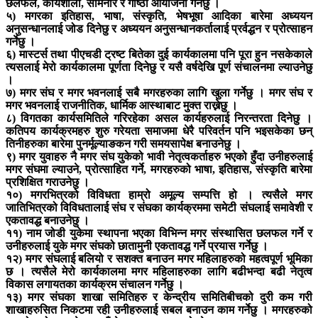
छलफल, कार्यशाला, सेमिनार र गोष्ठी आयोजना गर्नेछु ।
५) मगरका इतिहास, भाषा, संस्कृति, भेषभूषा आदिका बारेमा अध्ययन
अनुसन्धानलाई जोड दिनेछु र अध्ययन अनुसन्धानकर्तालाई प्रर्वद्धन र प्रोत्साहन
गर्नेछु ।
६) मास्टर्स तथा पीएचडी ट्रष्ट बितेका दुई कार्यकालमा पनि पूरा हुन नसकेकाले
त्यसलाई मेरो कार्यकालमा पूर्णता दिनेछु र यसै वर्षदेखि पूर्ण संचालनमा ल्याउनेछु
।
७) मगर संघ र मगर भवनलाई सबै मगरहरुका लागि खुला गर्नेछु । मगर संघ र
मगर भवनलाई राजनीतिक, धार्मिक आस्थाबाट मुक्त राख्नेछु ।
८) विगतका कार्यसमितिले गरिरहेका असल कार्यहरुलाई निरन्तरता दिनेछु ।
कतिपय कार्यक्रमहरु शुरु गरेयता समाजमा धेरै परिवर्तन पनि भइसकेका छन्
तिनीहरुका बारेमा पुनर्मूल्याङकन गरी समयसापेक्ष बनाउनेछु ।
९) मगर युवाहरु नै मगर संघ युकेको भावी नेतृत्वकर्ताहरु भएको हुँदा उनीहरुलाई
मगर संघमा ल्याउने, प्रोत्साहित गर्ने, मगरहरुको भाषा, इतिहास, संस्कृति बारेमा
प्रशिक्षित गराउनेछु ।
१०) मगरभित्रको विविधता हाम्रो अमूल्य सम्पत्ति हो । त्यसैले मगर
जातिभित्रको विविधतालाई संघ र संघका कार्यक्रममा समेटी संघलाई समावेशी र
एकतावद्ध बनाउनेछु ।
११) नाम जोडी युकेमा स्थापना भएका विभिन्न मगर संस्थासित छलफल गर्ने र
उनीहरुलाई युके मगर संघको छातामुनी एकतावद्ध गर्ने प्रयास गर्नेछु ।
१२) मगर संघलाई बलियो र सशक्त बनाउन मगर महिलाहरुको महत्वपूर्ण भूमिका
छ । त्यसैले मेरो कार्यकालमा मगर महिलाहरुका लागि बढीभन्दा बढी नेतृत्व
विकास लगायतका कार्यक्रम संचालन गर्नेछु ।
१३) मगर संघका शाखा समितिहरु र केन्द्रीय समितिबीचको दुरी कम गरी
शाखाहरुसित निकटमा रही उनीहरुलाई सबल बनाउन काम गर्नेछु । मगरहरुको