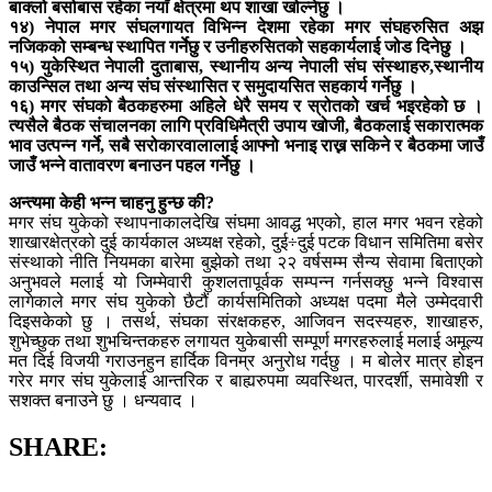
बाक्लो बसोबास रहेका नयाँ क्षेत्रमा थप शाखा खोल्नेछु ।
१४) नेपाल मगर संघलगायत विभिन्न देशमा रहेका मगर संघहरुसित अझ
नजिकको सम्बन्ध स्थापित गर्नेछु र उनीहरुसितको सहकार्यलाई जोड दिनेछु ।
१५) युकेस्थित नेपाली दुताबास, स्थानीय अन्य नेपाली संघ संस्थाहरु,स्थानीय
काउन्सिल तथा अन्य संघ संस्थासित र समुदायसित सहकार्य गर्नेछु ।
१६) मगर संघको बैठकहरुमा अहिले धेरै समय र स्रोतको खर्च भइरहेको छ ।
त्यसैले बैठक संचालनका लागि प्रविधिमैत्री उपाय खोजी, बैठकलाई सकारात्मक
भाव उत्पन्न गर्ने, सबै सरोकारवालालाई आफ्नो भनाइ राख्न सकिने र बैठकमा जाउँ
जाउँ भन्ने वातावरण बनाउन पहल गर्नेछु ।
अन्त्यमा केही भन्न चाहनु हुन्छ की?
मगर संघ युकेको स्थापनाकालदेखि संघमा आवद्ध भएको, हाल मगर भवन रहेको
शाखारक्षेत्रको दुई कार्यकाल अध्यक्ष रहेको, दुई÷दुई पटक विधान समितिमा बसेर
संस्थाको नीति नियमका बारेमा बुझेको तथा २२ वर्षसम्म सैन्य सेवामा बिताएको
अनुभवले मलाई यो जिम्मेवारी कुशलतापूर्वक सम्पन्न गर्नसक्छु भन्ने विश्वास
लागेकाले मगर संघ युकेको छैटौं कार्यसमितिको अध्यक्ष पदमा मैले उम्मेदवारी
दिइसकेको छु । तसर्थ, संघका संरक्षकहरु, आजिवन सदस्यहरु, शाखाहरु,
शुभेच्छुक तथा शुभचिन्तकहरु लगायत युकेबासी सम्पूर्ण मगरहरुलाई मलाई अमूल्य
मत दिई विजयी गराउनहुन हार्दिक विनम्र अनुरोध गर्दछु । म बोलेर मात्र होइन
गरेर मगर संघ युकेलाई आन्तरिक र बाह्यरुपमा व्यवस्थित, पारदर्शी, समावेशी र
सशक्त बनाउने छु । धन्यवाद ।
SHARE: