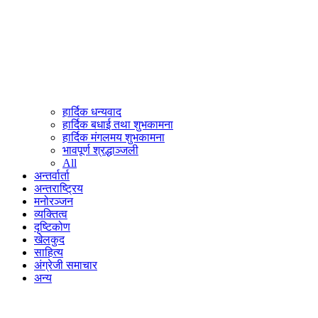
हार्दिक धन्यवाद
हार्दिक बधाई तथा शुभकामना
हार्दिक मंगलमय शुभकामना
भावपूर्ण श्रद्धाञ्जली
All
अन्तर्वार्ता
अन्तराष्ट्रिय
मनोरञ्जन
व्यक्तित्व
दृष्टिकोण
खेलकुद
साहित्य
अंग्रेजी समाचार
अन्य