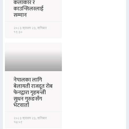
कलाकार र
काउन्सिलरलाई
सम्मान
२०८३ श्रावण २३, शनिबार
१९:३०
नेपालका लागि
बेलायती राजदूत रोब
फेनद्वारा गृहमन्त्री
सुधन गुरुङसँग
भेटवार्ता
२०८३ श्रावण २३, शनिबार
१७:५९