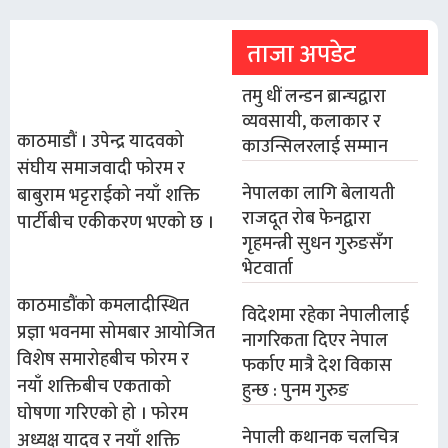
ताजा अपडेट
तमु धीं लन्डन ब्रान्चद्वारा
व्यवसायी, कलाकार र
काठमाडौं । उपेन्द्र यादवको
काउन्सिलरलाई सम्मान
संघीय समाजवादी फोरम र
नेपालका लागि बेलायती
बाबुराम भट्टराईको नयाँ शक्ति
राजदूत रोब फेनद्वारा
पार्टीबीच एकीकरण भएको छ ।
गृहमन्त्री सुधन गुरुङसँग
भेटवार्ता
काठमाडौंको कमलादीस्थित
विदेशमा रहेका नेपालीलाई
प्रज्ञा भवनमा सोमबार आयोजित
नागरिकता दिएर नेपाल
विशेष समारोहबीच फोरम र
फर्काए मात्रै देश विकास
नयाँ शक्तिबीच एकताको
हुन्छ : पुनम गुरुङ
घोषणा गरिएको हो । फोरम
नेपाली कथानक चलचित्र
अध्यक्ष यादव र नयाँ शक्ति