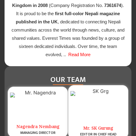
Kingdom in 2008
(Company Registration No.
7361674
).
It is proud to be the
first full-color Nepali magazine
published in the UK
, dedicated to connecting Nepali
communities across the world through news, culture, and
shared values. Everest Times was founded by a group of
sixteen dedicated individuals. Over time, the team
evolved, ..
Read More
OUR TEAM
Nagendra Nembang
Mr. SK Gurung
MANAGING DIRECTOR
EDITOR IN CHIEF HEAD