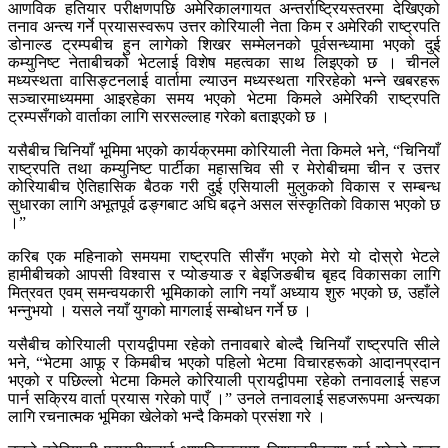
आणविक हतियार परीक्षणपछि अमेरिकालगायत अन्तर्राष्ट्रियस्तरमा देखिएको
तनाव अन्त्य गर्ने प्रयासस्वरूप उत्तर कोरियाली नेता किम र अमेरिकी राष्ट्रपति
डोनाल्ड ट्रम्पबीच हुन लागेको शिखर सम्मेलनको पूर्वसन्ध्यामा भएको दुई
कम्युनिष्ट नेताबीचको भेटलाई विशेष महत्वका साथ लिइएको छ । चीनले
मध्यस्थता वासिङ्टनलाई वार्तामा ल्याउन मध्यस्थता गरिरहेको भन्ने खबरहरू
सञ्चारमाध्यममा आइरहेका समय भएको भेटमा किमले अमेरिकी राष्ट्रपति
ट्रम्पसँगको वार्ताका लागि सरसल्लाह गरेको बताइएको छ ।
यसैबीच चिनियाँ भूमिमा भएको कार्यक्रममा कोरियाली नेता किमले भने, “चिनियाँ
राष्ट्रपति तथा कम्युनिष्ट पार्टीका महासचिव सी र मेरोबीचमा चीन र उत्तर
कोरियाबीच ऐतिहासिक बैठक गरी दुई एसियाली मुलुकको विकास र सम्बन्ध
सुधारका लागि अभूतपूर्व ढङ्गबाट अघि बढ्ने असल संस्कृतिको विकास भएको छ
।”
करिब एक महिनाको समयमा राष्ट्रपति सीसँग भएको मेरो यो दोस्रो भेटले
हामीबीचको आपसी विश्वास र प्योङयाङ र बेइजिङबीच बृहद विकासका लागि
मित्रवत एवम् समन्वयकारी भूमिकाको लागि नयाँ अध्याय शुरु भएको छ, उहाँले
भन्नुभयो । यसले नयाँ युगको मागलाई सम्बोधन गर्ने छ ।
यसैबीच कोरियाली प्रायद्वीपमा रहेको तनावबारे बोल्दै चिनियाँ राष्ट्रपति सीले
भने, “भेटमा आफू र किमबीच भएको पहिलो भेटमा विचारहरूको आदानप्रदान
भएको र पछिल्लो भेटमा किमले कोरियाली प्रायद्वीपमा रहेको तनावलाई सहज
पार्न सक्रिय वार्ता प्रयास गरेको पाएँ ।” उनले तनावलाई सहजरूपमा अन्त्यका
लागि रचनात्मक भूमिका खेलेको भन्दै किमको प्रसंशा गरे ।