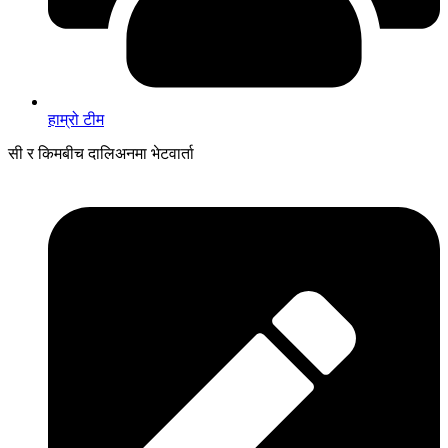
हाम्रो टीम
सी र किमबीच दालिअनमा भेटवार्ता