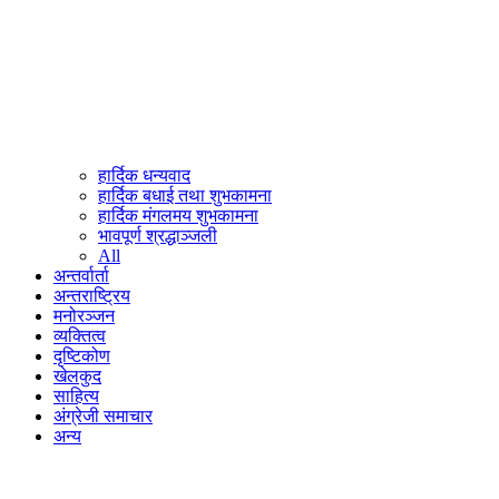
हार्दिक धन्यवाद
हार्दिक बधाई तथा शुभकामना
हार्दिक मंगलमय शुभकामना
भावपूर्ण श्रद्धाञ्जली
All
अन्तर्वार्ता
अन्तराष्ट्रिय
मनोरञ्जन
व्यक्तित्व
दृष्टिकोण
खेलकुद
साहित्य
अंग्रेजी समाचार
अन्य