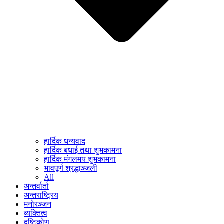
हार्दिक धन्यवाद
हार्दिक बधाई तथा शुभकामना
हार्दिक मंगलमय शुभकामना
भावपूर्ण श्रद्धाञ्जली
All
अन्तर्वार्ता
अन्तराष्ट्रिय
मनोरञ्जन
व्यक्तित्व
दृष्टिकोण