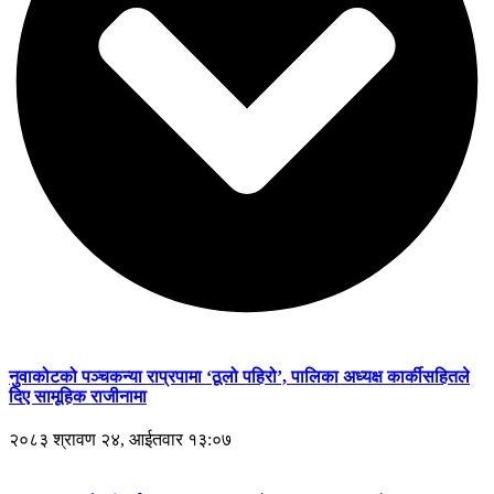
नुवाकोटको पञ्चकन्या राप्रपामा ‘ठूलो पहिरो’, पालिका अध्यक्ष कार्कीसहितले
दिए सामूहिक राजीनामा
२०८३ श्रावण २४, आईतवार १३:०७