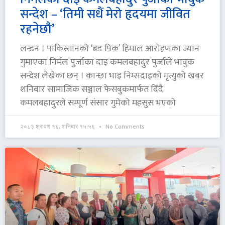
सन्देश – ‘तिमी सधैं मेरो हृदयमा जीवित
रहनेछौ’
लन्डन । पाकिस्तानको ‘ब्रड पिक’ हिमाल आरोहणका ज्यान
गुमाएका निर्मल पुर्जाका दाइ कमलबहादुर पुर्जाले भावुक
सन्देश लेखेका छन् । कान्छा भाइ निम्सदाइको मृत्युको खबर
शनिबार सामाजिक सञ्जाल फेसबुकमार्फत दिँदै
कमलबहादुरले सम्पूर्ण संसार गुमेको महसुस भएको
२०८३ श्रावण १६, शनिबार १५:५६
No Comments