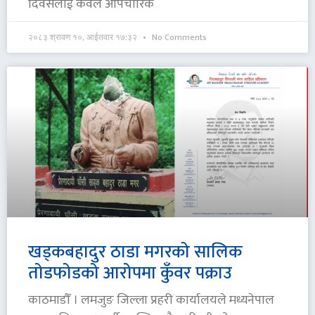
दिवसलाई केवल औपचारिक
२०८३ श्रावण १०, आईतवार १७:३२
No Comments
खड्कबहादुर ठाडा मगरको सालिक
तोडफोडको आरोपमा कुँवर पक्राउ
काठमाडौँ । लमजुङ जिल्ला प्रहरी कार्यालयले मध्यनेपाल