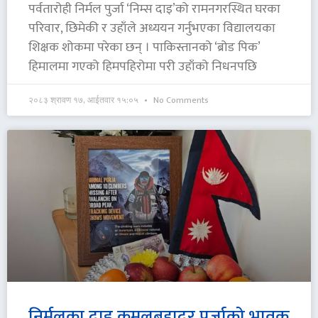
पर्वतारोही निर्मल पुर्जा ‘निम्स दाइ’को रामनगरस्थित घरका
परिवार, छिमेकी र उहाँले अध्ययन गर्नुभएका विद्यालयका
शिक्षक शोकमा परेका छन् । पाकिस्तानको ‘ब्रोड पिक’
हिमालमा गएको हिमपहिरोमा परी उहाँको निधनपछि
२०८३ श्रावण १७, आईतवार १५:०५
No Comments
निर्मलका दाइ कमलबहादुर पुर्जाको भावुक