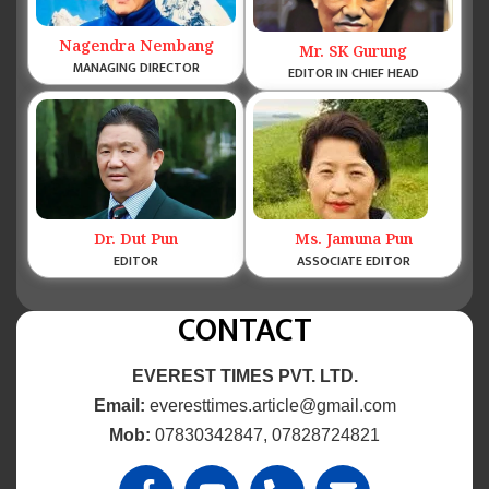
Nagendra Nembang
Mr. SK Gurung
MANAGING DIRECTOR
EDITOR IN CHIEF HEAD
Dr. Dut Pun
Ms. Jamuna Pun
EDITOR
ASSOCIATE EDITOR
CONTACT
EVEREST TIMES PVT. LTD.
Email:
everesttimes.article@gmail.com
Mob:
07830342847, 07828724821