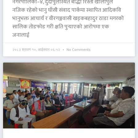
नगरपालिका–४, दुर्दीपुलस्थित बौद्धा रिस्ती खोलापुल
नजिक रहेको भानु घाँसी संवाद पार्कमा स्थापित आदिकवि
भानुभक्त आचार्य र वीरगञ्जवासी खड्कबहादुर ठाडा मगरको
सालिक तोडफोड गरी क्षति पुर्‍याएको आरोपमा एक
जनालाई
२०८३ श्रावण १०, आईतवार ०६:५२
No Comments