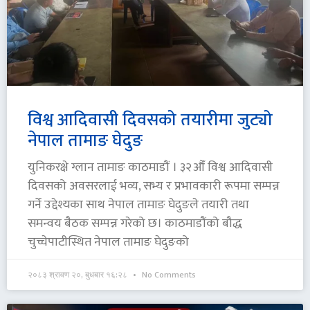
विश्व आदिवासी दिवसको तयारीमा जुट्यो
नेपाल तामाङ घेदुङ
युनिकरक्षे ग्लान तामाङ काठमाडौं । ३२औँ विश्व आदिवासी
दिवसको अवसरलाई भव्य, सभ्य र प्रभावकारी रूपमा सम्पन्न
गर्ने उद्देश्यका साथ नेपाल तामाङ घेदुङले तयारी तथा
समन्वय बैठक सम्पन्न गरेको छ। काठमाडौंको बौद्ध
चुच्चेपाटीस्थित नेपाल तामाङ घेदुङको
२०८३ श्रावण २०, बुधबार १६:२८
No Comments