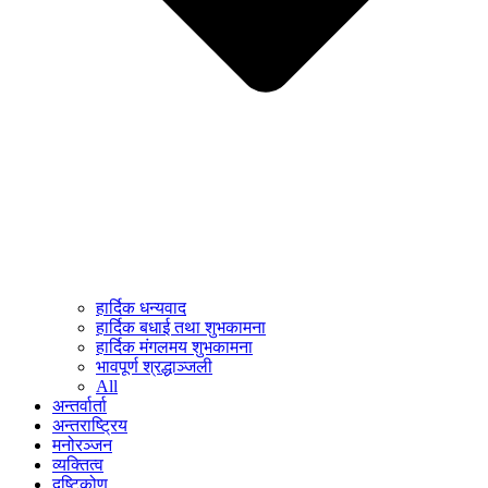
हार्दिक धन्यवाद
हार्दिक बधाई तथा शुभकामना
हार्दिक मंगलमय शुभकामना
भावपूर्ण श्रद्धाञ्जली
All
अन्तर्वार्ता
अन्तराष्ट्रिय
मनोरञ्जन
व्यक्तित्व
दृष्टिकोण