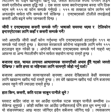
भिटामिन सी पाईने खानेकुरा खानु पर्छ, जसले शारीरिक रुपमा रोगसँग लड्न
सक्ने प्रतिरोध क्षमता वृद्धि गर्छ । एक साता घरमा क्वारेन्टाइनमा बस्दा पनि ठिक
भएन भने १११ मा फोन सम्पर्क गर्नुपर्छ । १११ मा तत्काल फोन लागेन भने
अनलाईन मार्फत पनि सम्पर्क गर्न सकिन्छ । एनएचएसको टोलीले तपाईलाई
कसरी अघि बढ्ने भनेर जानकारी दिन्छ ।
जीपी र एनएचएसमा कसरी सम्पर्क गर्ने
?
भाषाको समस्या भएमा र टेलिफोन
इन्टरप्रेटरका लागि कहाँ र कसरी सम्पर्क गर्ने
?
जरो आएपछि जीपी कहाँ फोन गर्नुभन्दा पनि एनएचएसको हटलाईन १११ मा
सम्पर्क गर्दा राम्रो हुन्छ । बेलायत सरकारले कोरोना भाइरसकै लागि भनेर १११
हटलाइन सुरु गरेको छ । अंग्रेजी भाषामा एनएचएसमा सम्पर्क गर्न गाह्रो भए
आफन्त वा अन्य नेपालीसँग फोन मार्फत सहयोग माग्दा राम्रो हुन्छ ।
बजारमा दाल
,
चामल लगायत अत्यावश्यक सामग्रीको अभाव हुँदै गएको जस्तो
देखिन्छ
?
कति हप्ता वा महिनाका लागि सामग्री जोहो गर्नु पर्ला
?
बजारमा अत्यावश्यक सामानहरुको क्रमश: अभाव देखिएकाले केही समयका
लागि खाद्यान्न खरीद गर्दा राम्रो हुन्छ । तर धेरै खाद्यान्न खरीद गर्दा पनि बजारमा
अभाव नहुने गरि ल्याउदा राम्रो हुन्छ ।
हात किन
,
कसरी
,
कति पटक साबुन पानीले धुने
?
घरवाट बाहिर जांदा वा घर आउँदा प्रत्येक पटक साबुन पानीले कम्तीमा २०
सेकेन्ड धुनुपर्छ । कोही व्यक्ति घर आउँदा उनीहरुलाई पनि हात धुन भन्नु पर्छ ।
यो संक्रमणबाट आफु मात्र जोगिएर हुंदैन सबैजना जोगिनु पर्छ । त्यसकारण