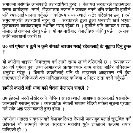
समाजमा बसेपछि त्यसप्रति उत्तरदायित्व हुन्छ । बेलायत सरकारले पटकपटक
यस्ता कार्यक्रम नगर्न, भीडभाडमा नजान र जमघट नगर्न भनि सकेपछि हामीले
पनि त्यसलाई पालना गर्नुपर्छ । कतिपय संघसंस्थाले अटेर गरिरहेका छन् । त्यो
समुदायप्रति उत्तरदायी नहुनु हो । सरकारले ठूला ठूला धनराशी खर्च भएका
फुटबलका कार्यक्रमहरु स्थगित गराइ रहेको छ । हामीले पनि जमघट र खादा-
मालालाई तत्काल रोक्नु पर्छ । यो महामारीबाट नेपालीहरु जोगिनु पर्छ । त्यसका
लागि सावधानी जरुरी छ ।
७० बर्ष पुगेका र कुनै न कुनै रोगको उपचार गराई रहेकालाई के सुझाव दिनु हुन्छ
?
यो कोरोना भाइरस नियन्त्रण गर्न लामो समय लाग्ने देखिएको छ । त्यसकारण
७० वर्ष पुगेका बुवा तथा आमाहरुले अत्यावश्यक काम बाहेक बाहिर ननिस्कन
अनुरोध गर्दछु । बिरामी व्यक्तीलाई पनि यो भाइरसले आक्रमण गर्ने हुंदा
एनएचएसले तोकेजस्तै अरु मानिसहरुबाट कम्तिमा २ मिटर टाढा बस्ने गर्नुपर्छ ।
हामीले कसरी बढी भन्दा बढी चेतना फैलाउन सक्छौं
?
तपाईहरुले जस्तै लेखेर अनि विभिन्न संघसंस्थाले आआफ्ना सदस्यलाई यसबारेमा
जानकारी गराउनु पर्दछ । त्यसवाहेक नेपाली भाषामा रेडियो मार्फत सूचना प्रवाह
गर्न सके अझ प्रभावकारी हुन्छ होला ।
(कोरोना भाइरस संक्रमणबारे बेलायतस्थित नेपाली जनसमुदायलाई सुसूचित गर्ने
उद्देश्यले यो सामग्री नेपाल पत्रकार महासंघ युके शाखाको पहलमा तयार
पारिएको हो ।)