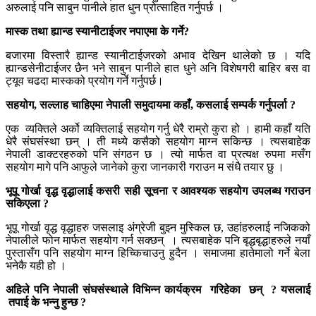
अरुलाई पनि साबुन पानीले हात धुन प्रोत्साहित गर्नुपर्छ ।
मास्क तथा ह्यान्ड स्यानीटाईजर नपाएमा के गर्ने
?
बजारमा विस्तारै ह्यान्ड स्यानीटाईजरको अभाव देखिन थालेको छ । यदि
ह्यान्डसेनीटाईजर छैन भने साबुन पानीले हात धुने अनि विशेषगरी बाहिर बस वा
ट्यूव चढदा मास्कको प्रयोग गर्ने गर्नुपर्छ।
सहयोग
,
सल्लाह चाहिएमा नेपाली समुदायमा कहाँ
,
कसलाई सम्पर्क गर्नुपर्ला
?
एक व्यक्तिले अर्को व्यक्तिलाई सहयोग गर्नु धेरै राम्रो कुरा हो । हामी कहाँ यति
धेरै संघसंस्था छन् । ती मध्ये कसैको सहयोग माग्न सकिन्छ । त्यसबाहेक
नेपाली डाक्टरहरुको पनि संगठन छ । त्यो मार्फत वा प्रत्यक्ष रुपमा मसँग
सहयोग मागे पनि आफुले जानेको कुरा जानकारी गराउन म संधै तयार छु ।
भूपू गोर्खा वृद्ध वृद्धालाई कसरी सही सूचना र आवश्यक सहयोग उपलब्ध गराउन
सकिएला
?
भूपू गोर्खा वृद्ध वृद्धाहरु जसलाइ अंग्रेजी बुझ्न मुस्किल छ, उहांहरुलाई नजिकको
नेपालीले फोन मार्फत सहयोग गर्न सक्छन् । त्यसबाहेक पनि बृद्धबृद्धाहरुले नयाँ
पुस्तासँग पनि सहयोग माग्न हिच्किचाउनु हुदैन । समाजमा हातेमालो गर्ने बेला
भनेकै यही हो ।
अहिले पनि नेपाली संघसंस्थाले विभिन्न कार्यक्रम गरिहेका छन्
?
यसलाई
तपाई के भन्नु हुन्छ
?