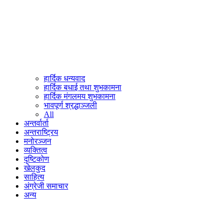
हार्दिक धन्यवाद
हार्दिक बधाई तथा शुभकामना
हार्दिक मंगलमय शुभकामना
भावपूर्ण श्रद्धाञ्जली
All
अन्तर्वार्ता
अन्तराष्ट्रिय
मनोरञ्जन
व्यक्तित्व
दृष्टिकोण
खेलकुद
साहित्य
अंग्रेजी समाचार
अन्य