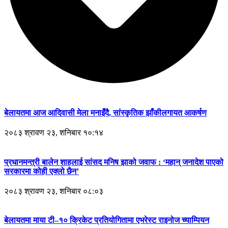
बेलायतमा आज आदिवासी मेला मनाइँदै, सांस्कृतिक झाँकीलगायत आकर्षण
२०८३ श्रावण २३, शनिबार १०:१४
प्रधानमन्त्री बालेन शाहलाई सांसद मनिष झाको जवाफ : ‘महान् जनादेश पाएको
सरकारमा कोही एक्लो छैन’
२०८३ श्रावण २३, शनिबार ०८:०३
बेलायतमा माया टी–१० क्रिकेट प्रतियोगितामा एभरेस्ट राइनोज च्याम्पियन