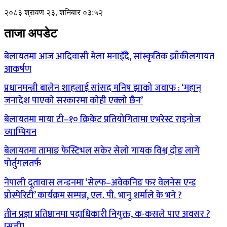
२०८३ श्रावण २३, शनिबार ०३:५२
ताजा अपडेट
बेलायतमा आज आदिवासी मेला मनाइँदै, सांस्कृतिक झाँकीलगायत
आकर्षण
प्रधानमन्त्री बालेन शाहलाई सांसद मनिष झाको जवाफ : ‘महान्
जनादेश पाएको सरकारमा कोही एक्लो छैन’
बेलायतमा माया टी–१० क्रिकेट प्रतियोगितामा एभरेस्ट राइनोज
च्याम्पियन
बेलायतमा तामाङ फेस्टिभल सकेर सेलो गायक विश्व दोङ लागे
पोर्तुगलतर्फ
नेपाली दूतावास लन्डनमा ‘सेल्फ–अवेकनिङ फर वेलनेस एन्ड
प्रोस्पेरिटी’ कार्यक्रम सम्पन्न, एल. पी. भानु शर्माले के भने ?
तीन प्रज्ञा प्रतिष्ठानमा पदाधिकारी नियुक्त, क-कसले पाए अवसर ?
[सूची]