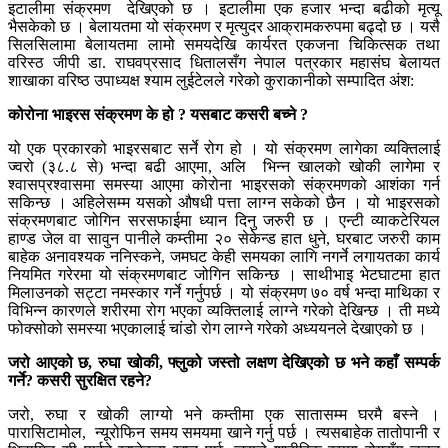
इटालीमा संक्रमण देखिएको छ । इटालीमा एक हजार भन्दा बढीको मृत्यू
भैसकेको छ । बेलायतमा यो संक्रमण र मृत्युदर आक्रामकरुपमा बढ्दो छ । यसै
सिलसिलामा बेलायतमा लामो समयदेखि कार्यरत एकजना चिकित्सक तथा
वरिस्ठ जीपी डा. राघवप्रसाद धितालसँग नेपाल पत्रकार महासंघ बेलायत
शाखाका वरिष्ठ उपाध्यक्ष श्याम लुईटेलले गरेको कुराकानीको सम्पादित अंश:
कोरोना भाइरस संक्रमण के हो
?
यसबाट कसरी बच्ने
?
यो एक प्रकारको भाइरसबाट सर्ने रोग हो । यो संक्रमण लागेका व्यक्तिलाई
ज्वरो (३८.८ से) भन्दा बढी आएमा, अलि भिन्न खालको खोकी लागेमा र
श्वासप्रश्वासमा समस्या आएमा कोरोना भाइरसको संक्रमणको आशंका गर्न
सकिन्छ । अहिलेसम्म यसको औषधी पत्ता लाग्न सकेको छैन । यो भाइरसको
संक्रमणबाट जोगिन सरसफाईमा ध्यान दिनु जरुरी छ । एन्टी व्याकटेरियल
हाण्ड जेल वा सावुन पानीले कम्तीमा २० सेकेन्ड हात धुने, घरबाट जरुरी काम
बाहेक अनावश्यक ननिस्कने, जमघट केही समयका लागि नगर्ने लगायतका कार्य
नियमित गरेरमा यो संक्रमणबाट जोगिन सकिन्छ । साथीभाइ भेटघाटमा हात
मिलाउनको सट्टा नमस्कार गर्ने गर्नुपर्छ । यो संक्रमण ७० वर्ष भन्दा माथिका र
विभिन्न कारणले शरीरमा रोग भएका व्यक्तिलाई लाग्ने गरेको देखिन्छ । ती मध्ये
फोक्सोको समस्या भएकालाई चांडो रोग लाग्ने गरेको अध्ययनले देखाएको छ ।
जरो आएको छ
,
रुघा खोकी
,
फ्लुको जस्तो लक्षण देखिएको छ भने कहाँ सम्पर्क
गर्ने
?
कसरी सुरक्षित रहने
?
जरो, रुघा र खोकी लाग्यो भने कम्तीमा एक सातासम्म घरमै बस्ने ।
पारासिटामोल, न्यूरोफिन समय समयमा खाने गर्नु पर्छ । त्यसबाहेक तातोपानी र