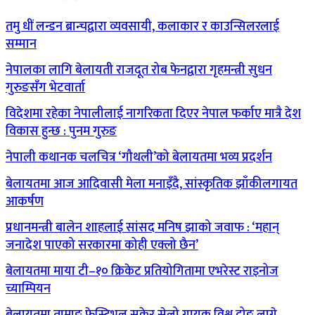
तमु धीं लन्डन ब्रान्चद्वारा व्यवसायी, कलाकार र काउन्सिलरलाई
सम्मान
नेपालका लागि बेलायती राजदूत रोब फेनद्वारा गृहमन्त्री सुधन
गुरुङसँग भेटवार्ता
विदेशमा रहेका नेपालीलाई नागरिकता दिएर नेपाल फर्काए मात्रै देश
विकास हुन्छ : पुनम गुरुङ
नेपाली कथानक चलचित्र ‘गौथली’को बेलायतमा भव्य प्रदर्शन
बेलायतमा आज आदिवासी मेला मनाइँदै, सांस्कृतिक झाँकीलगायत
आकर्षण
प्रधानमन्त्री बालेन शाहलाई सांसद मनिष झाको जवाफ : ‘महान्
जनादेश पाएको सरकारमा कोही एक्लो छैन’
बेलायतमा माया टी–१० क्रिकेट प्रतियोगितामा एभरेस्ट राइनोज
च्याम्पियन
बेलायतमा तामाङ फेस्टिभल सकेर सेलो गायक विश्व दोङ लागे