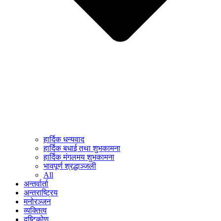
हार्दिक धन्यवाद
हार्दिक बधाई तथा शुभकामना
हार्दिक मंगलमय शुभकामना
भावपूर्ण श्रद्धाञ्जली
All
अन्तर्वार्ता
अन्तराष्ट्रिय
मनोरञ्जन
व्यक्तित्व
दृष्टिकोण