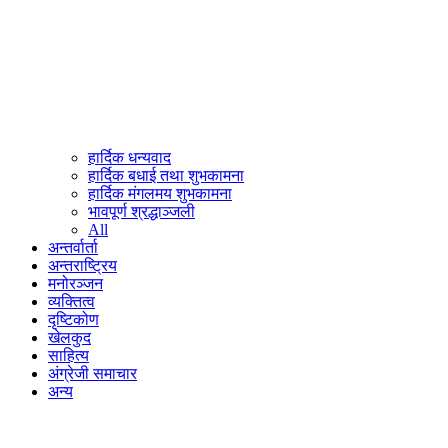
हार्दिक धन्यवाद
हार्दिक बधाई तथा शुभकामना
हार्दिक मंगलमय शुभकामना
भावपूर्ण श्रद्धाञ्जली
All
अन्तर्वार्ता
अन्तराष्ट्रिय
मनोरञ्जन
व्यक्तित्व
दृष्टिकोण
खेलकुद
साहित्य
अंग्रेजी समाचार
अन्य