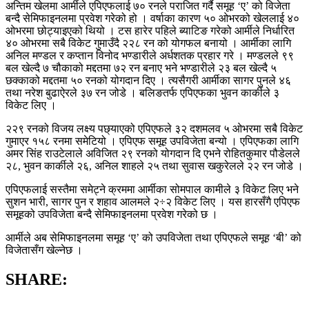
अन्तिम खेलमा आर्मीले एपिएफलाई ७० रनले पराजित गर्दै समूह ‘ए’ को विजेता
बन्दै सेमिफाइनलमा प्रवेश गरेको हो । वर्षाका कारण ५० ओभरको खेललाई ४०
ओभरमा छोट्याइएको थियो । टस हारेर पहिले ब्याटिङ गरेको आर्मीले निर्धारित
४० ओभरमा सबै विकेट गुमाउँदै २२८ रन को योगफल बनायो । आर्मीका लागि
अनिल मण्डल र कप्तान विनोद भण्डारीले अर्धशतक प्रहार गरे । मण्डलले ९९
बल खेल्दै ७ चौकाको मद्दतमा ७२ रन बनाए भने भण्डारीले २३ बल खेल्दै ५
छक्काको मद्दतमा ५० रनको योगदान दिए । त्यसैगरी आर्मीका सागर पुनले ४६
तथा नरेश बुढाऐरले ३७ रन जोडे । बलिङतर्फ एपिएफका भुवन कार्कीले ३
विकेट लिए ।
२२९ रनको विजय लक्ष्य पछ्याएको एपिएफले ३२ दशमलव ५ ओभरमा सबै विकेट
गुमाएर १५८ रनमा समेटियो । एपिएफ समूह उपविजेता बन्यो । एपिएफका लागि
अमर सिंह राउटेलाले अविजित २९ रनको योगदान दि एभने रोहितकुमार पौडेलले
२८, भुवन कार्कीले २६, अनिल शाहले २५ तथा सुवास खकुरेलले २२ रन जोडे ।
एपिएफलाई सस्तैमा समेट्ने क्रममा आर्मीका सोमपाल कामीले ३ विकेट लिए भने
सुशन भारी, सागर पुन र शहाव आलमले २÷२ विकेट लिए । यस हारसँगै एपिएफ
समूहको उपविजेता बन्दै सेमिफाइनलमा प्रवेश गरेको छ ।
आर्मीले अब सेमिफाइनलमा समूह ‘ए’ को उपविजेता तथा एपिएफले समूह ‘बी’ को
विजेतासँग खेल्नेछ ।
SHARE: