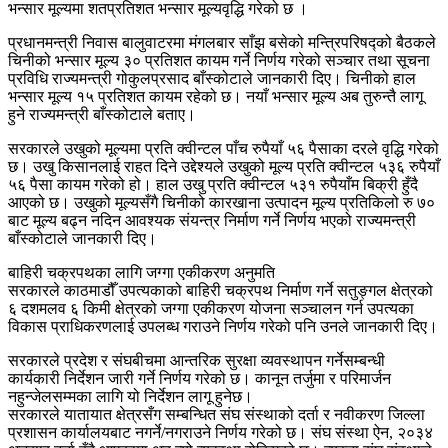
भन्सार मूल्यमा शतप्रतिशत भन्सार मूल्यवृद्धि गरेको छ ।
प्रधानमन्त्री निवास बालुवाटरमा मंगलबार साँझ बसेको मन्त्रिपरिषद्को बैठकले
चिनीको भन्सार मूल्य ३० प्रतिशत कायम गर्ने निर्णय गरेको सञ्चार तथा सूचना
प्रविधि राज्यमन्त्री गोकुलप्रसाद बाँस्कोटाले जानकारी दिए। चिनीको हाल
भन्सार मूल्य १५ प्रतिशत कायम रहेको छ। नयाँ भन्सार मूल्य अब तुरुन्तै लागू
हुने राज्यमन्त्री बाँस्कोटाले बताए।
सरकारले उखुको मूल्यमा प्रति क्वीन्टल पाँच रुपैयाँ ५६ पैसाका दरले वृद्धि गरेको
छ। उखु किसानलाई राहत दिने उद्देश्यले उखुको मूल्य प्रति क्वीन्टल ५३६ रुपैयाँ
५६ पैसा कायम गरेको हो। हाल उखु प्रति क्वीन्टल ५३१ रुपैयाँम बिक्री हुँदै
आएको छ। उखुको मूल्यसँगै चिनीको कारखाना उत्पादन मूल्य प्रतिकिलो रु ७०
बाट मूल्य बढ्न नदिन आवश्यक संयन्त्र निर्माण गर्ने निर्णय भएको राज्यमन्त्री
बाँस्कोटाले जानकारी दिए।
बाहिरी चक्रपथका लागि जग्गा एकीकरण अनुमति
सरकारले काठमाडौँ उपत्यकाको बाहिरी चक्रपथ निर्माण गर्ने सतुङ्गल क्षेत्रको
६ दशमलव ६ किमी क्षेत्रको जग्गा एकीकरण योजना सञ्चालन गर्न उपत्यका
विकास प्राधिकरणलाई उपलब्ध गराउने निर्णय गरेको पनि उनले जानकारी दिए।
सरकारले प्रदेश र संघबीचमा आन्तरिक सुरक्षा व्यवस्थापन गर्नेसम्बन्धी
कार्यकारी निर्देशन जारी गर्ने निर्णय गरेको छ। कानून तर्जुमा र परिमार्जन
नहुन्जेलसम्मका लागि यो निर्देशन लागू हुनेछ।
सरकारले यातायात क्षेत्रसँग सम्बन्धित संघ संस्थाको दर्ता र नवीकरण जिल्ला
प्रशासन कार्यालयबाट नगर्ने/नगराउने निर्णय गरेको छ। संघ संस्था ऐन, २०३४