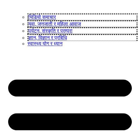
भिडियो समाचार
युवा, जनजाती र महिला आवाज
पर्यटन, संस्कृति र परम्परा
ज्ञान, विज्ञान र प्रबिधि
स्वास्थ्य योग र ध्यान