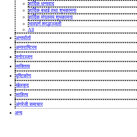
हार्दिक धन्यवाद
हार्दिक बधाई तथा शुभकामना
हार्दिक मंगलमय शुभकामना
भावपूर्ण श्रद्धाञ्जली
All
अन्तर्वार्ता
अन्तराष्ट्रिय
मनोरञ्जन
व्यक्तित्व
दृष्टिकोण
खेलकुद
साहित्य
अंग्रेजी समाचार
अन्य