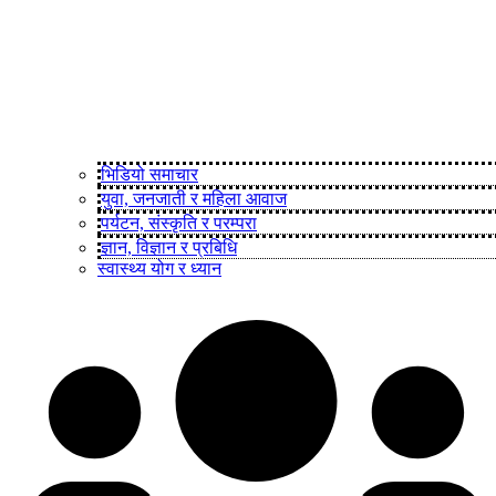
भिडियो समाचार
युवा, जनजाती र महिला आवाज
पर्यटन, संस्कृति र परम्परा
ज्ञान, विज्ञान र प्रबिधि
स्वास्थ्य योग र ध्यान