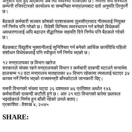
अनुसार दर्ता हुँदै आएकामा अब त्यो व्यवस्था रोकिएको छ। त्यस्ता संघ संस्थाले
कम्पनी रजिस्टारको कार्यालय वा सम्बन्धित मन्त्रालयबाट दर्ता अनुमति लिनुपर्ने
छ।
बैठकले कर्मचारी सञ्चय कोषको प्रशासकमा तुलसीप्रसाद गौतमलाई नियुक्त
गर्ने निर्णय पनि गरेको छ। विदेशी विनिमय व्यवस्थापन गर्न बनेको विधेकको
अवधारणालाई अघि बढाउन सैद्धान्तिक सहमति दिने निर्णय पनि बैठकले गरेको
छ।
बैठकबाट विद्युतीय भुक्तानीलाई सुनिश्चित गर्न बनेको आर्थिक कार्यविधि पहिलो
संशोधन विधेयकलाई पनि स्वीकृत गर्ने निर्णय भएको छ।
१२ मन्त्रालयका छ विभाग खारेज
सरकारले संघमा रहने मन्त्रालयको विभाग र कर्मचारी दरबन्दी घटाउने सन्दर्भमा
हालसम्म १२ वटा मन्त्रालय मातहातका ४० विभाग रहेकामा त्यसलाई घटाएर ३४
कायम गर्ने निर्णय भएको राज्यमन्त्री बाँस्कोटाले जानकारी दिए।
यसरी विभागको संख्या घट्दा २६ दशमलव ७६ प्रतिशत अर्थात ९४६
कर्मचारीको दरबन्दी कटौती हुने छ। अरु २१ वटा विभागको बारेमा छलफल
भइरहेकाले निर्णय हुन बाँकी रहेको उनले बताए।
प्रकाशित : वैशाख ४, २०७५
SHARE: