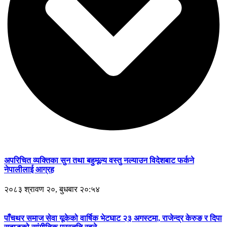
अपरिचित व्यक्तिका सुन तथा बहुमूल्य वस्तु नल्याउन विदेशबाट फर्कने
नेपालीलाई आग्रह
२०८३ श्रावण २०, बुधबार २०:५४
पाँचथर समाज सेवा यूकेको वार्षिक भेटघाट २३ अगस्टमा, राजेन्द्र केरुङ र दिपा