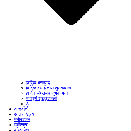
हार्दिक धन्यवाद
हार्दिक बधाई तथा शुभकामना
हार्दिक मंगलमय शुभकामना
भावपूर्ण श्रद्धाञ्जली
All
अन्तर्वार्ता
अन्तराष्ट्रिय
मनोरञ्जन
व्यक्तित्व
दृष्टिकोण