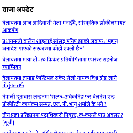
ताजा अपडेट
बेलायतमा आज आदिवासी मेला मनाइँदै, सांस्कृतिक झाँकीलगायत
आकर्षण
प्रधानमन्त्री बालेन शाहलाई सांसद मनिष झाको जवाफ : ‘महान्
जनादेश पाएको सरकारमा कोही एक्लो छैन’
बेलायतमा माया टी–१० क्रिकेट प्रतियोगितामा एभरेस्ट राइनोज
च्याम्पियन
बेलायतमा तामाङ फेस्टिभल सकेर सेलो गायक विश्व दोङ लागे
पोर्तुगलतर्फ
नेपाली दूतावास लन्डनमा ‘सेल्फ–अवेकनिङ फर वेलनेस एन्ड
प्रोस्पेरिटी’ कार्यक्रम सम्पन्न, एल. पी. भानु शर्माले के भने ?
तीन प्रज्ञा प्रतिष्ठानमा पदाधिकारी नियुक्त, क-कसले पाए अवसर ?
[सूची]