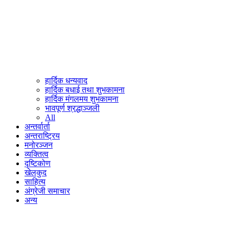
हार्दिक धन्यवाद
हार्दिक बधाई तथा शुभकामना
हार्दिक मंगलमय शुभकामना
भावपूर्ण श्रद्धाञ्जली
All
अन्तर्वार्ता
अन्तराष्ट्रिय
मनोरञ्जन
व्यक्तित्व
दृष्टिकोण
खेलकुद
साहित्य
अंग्रेजी समाचार
अन्य