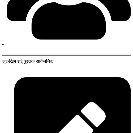
लुङखिम राई पुस्तक सार्वजनिक