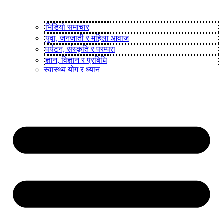
भिडियो समाचार
युवा, जनजाती र महिला आवाज
पर्यटन, संस्कृति र परम्परा
ज्ञान, विज्ञान र प्रबिधि
स्वास्थ्य योग र ध्यान