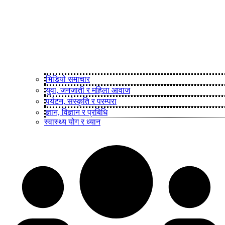
भिडियो समाचार
युवा, जनजाती र महिला आवाज
पर्यटन, संस्कृति र परम्परा
ज्ञान, विज्ञान र प्रबिधि
स्वास्थ्य योग र ध्यान