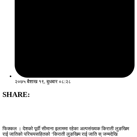
२०७५ बैशाख १९, बुधबार ०८:२८
SHARE:
फिक्कल । देशको पूर्वी सीमाना इलाममा रहेका अल्पसंख्यक किराती लुङखिम
राई जातिको परिचयसहितको ‘किराती लुङखिम राई जाति स् जन्मदेखि