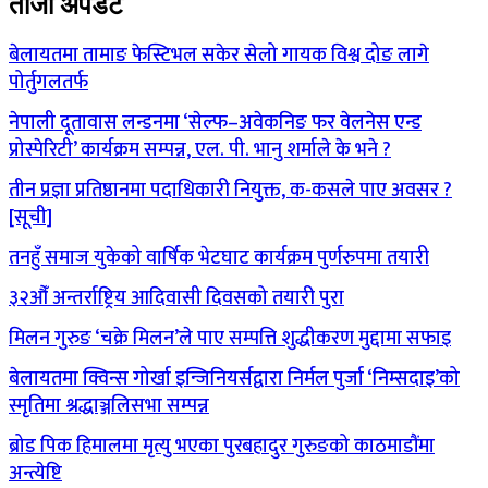
ताजा अपडेट
बेलायतमा तामाङ फेस्टिभल सकेर सेलो गायक विश्व दोङ लागे
पोर्तुगलतर्फ
नेपाली दूतावास लन्डनमा ‘सेल्फ–अवेकनिङ फर वेलनेस एन्ड
प्रोस्पेरिटी’ कार्यक्रम सम्पन्न, एल. पी. भानु शर्माले के भने ?
तीन प्रज्ञा प्रतिष्ठानमा पदाधिकारी नियुक्त, क-कसले पाए अवसर ?
[सूची]
तनहुँ समाज युकेको वार्षिक भेटघाट कार्यक्रम पुर्णरुपमा तयारी
३२औँ अन्तर्राष्ट्रिय आदिवासी दिवसको तयारी पुरा
मिलन गुरुङ ‘चक्रे मिलन’ले पाए सम्पत्ति शुद्धीकरण मुद्दामा सफाइ
बेलायतमा क्विन्स गोर्खा इन्जिनियर्सद्वारा निर्मल पुर्जा ‘निम्सदाइ’को
स्मृतिमा श्रद्धाञ्जलिसभा सम्पन्न
ब्रोड पिक हिमालमा मृत्यु भएका पुरबहादुर गुरुङको काठमाडौंमा
अन्त्येष्टि