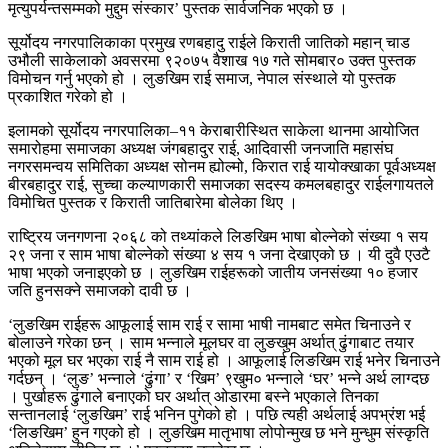
मृत्युपर्यन्तसम्मको मुद्दुम संस्कार’ पुस्तक सार्वजनिक भएको छ ।
सूर्योदय नगरपालिकाका प्रमुख रणबहादु राईले किराती जातिको महान् चाड
उभौली साकेलाको अवसरमा ९२०७५ वैशाख १७ गते सोमबार० उक्त पुस्तक
विमोचन गर्नु भएको हो । लुङखिम राई समाज, नेपाल संस्थाले यो पुस्तक
प्रकाशित गरेको हो ।
इलामको सूर्योदय नगरपालिका–११ केराबारीस्थित साकेला थानमा आयोजित
समारोहमा समाजका अध्यक्ष जंगबहादुर राई, आदिवासी जनजाति महासंघ
नगरसमन्वय समितिका अध्यक्ष सोनम ह्योल्मो, किरात राई यायोक्खाका पूर्वअध्यक्ष
बीरबहादुर राई, सुच्चा कल्याणकारी समाजका सदस्य कमलबहादुर राईलगायतले
विमोचित पुस्तक र किराती जातिबारेमा बोलेका थिए ।
राष्ट्रिय जनगणना २०६८ को तथ्यांकले लिङखिम भाषा बोल्नेको संख्या १ सय
२९ जना र साम भाषा बोल्नेको संख्या ४ सय १ जना देखाएको छ । यी दुवै एउटै
भाषा भएको जनाइएको छ । लुङखिम राईहरूको जातीय जनसंख्या १० हजार
जति हुनसक्ने समाजको दावी छ ।
‘लुङखिम राईहरू आफूलाई साम राई र सामा भाषी नामबाट समेत चिनाउने र
बोलाउने गरेका छन् । साम भन्नाले मूलघर वा लुङखुम अर्थात् ढुंगाबाट तयार
भएको मूल घर भएका राई नै साम राई हो । आफूलाई लिङखिम राई भनेर चिनाउने
गर्दछन् । ‘लुङ’ भन्नाले ‘ढुंगा’ र ‘खिम’ ९खुम० भन्नाले ‘घर’ भन्ने अर्थ लाग्दछ
। पुर्खाहरू ढुंगाले बनाएको घर अर्थात् ओडारमा बस्ने भएकाले तिनका
सन्तानलाई ‘लुङखिम’ राई भनिन पुगेको हो । पछि त्यही अर्थलाई अपभ्रंश भई
‘लिङखिम’ हुन गएको हो । लुङखिम मातृभाषा लोपोन्मुख छ भने मुन्धुम संस्कृति