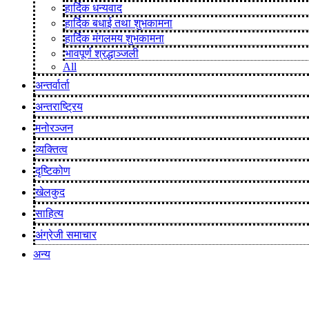
हार्दिक धन्यवाद
हार्दिक बधाई तथा शुभकामना
हार्दिक मंगलमय शुभकामना
भावपूर्ण श्रद्धाञ्जली
All
अन्तर्वार्ता
अन्तराष्ट्रिय
मनोरञ्जन
व्यक्तित्व
दृष्टिकोण
खेलकुद
साहित्य
अंग्रेजी समाचार
अन्य