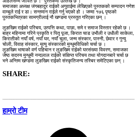
अहिलेसम्म जीवित छ ।’ पुस्तकमा उल्लेख छ ।
समाजका अध्यक्ष जंगबहादुर राईको अगुवाईमा लेखिएको पुस्तकको सम्पादन गणेश
वाम्बुले राई र डा। सन्तमान राईले गर्नु भएको हो । जम्मा १७६ पृष्ठको
पुस्तकभित्रका सामग्रीलाई नौ खण्डमा प्रस्तुत गरिएका छन् ।
लुङखिम राईको परिचय, उत्पत्ति कथा, पाछा, समे र समाज विस्तार रहेको छ ।
बाह्र महिनामा गरिने प्रकृति र पितृ पूजा, किरात चाड उभौली र उधौली साकेला,
किरातीको नयाँ वर्ष, नयाँ घर, नयाँ चुला, जन्म संस्कार, पास्नी, छेवार र गुन्यु
चोली, विवाह संस्कार, मृत्यु संस्कारको मुन्धुमविधिको चर्चा छ ।
लुङखिम भाषाको वर्ण पहिचान र लुङखिम राईको घरसंख्या विवरण, समाजका
जेष्ठ सदस्य मुन्धुमी नन्दलाल राईको संक्षिप्त परिचय तथा योगदानबारे चर्चा छ
भने अन्तिम खण्डमा लुङखिम राईको संस्कृतिजन्य तस्बिर समेटिएका छन् ।
SHARE:
हाम्रो टीम