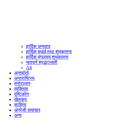
हार्दिक धन्यवाद
हार्दिक बधाई तथा शुभकामना
हार्दिक मंगलमय शुभकामना
भावपूर्ण श्रद्धाञ्जली
All
अन्तर्वार्ता
अन्तराष्ट्रिय
मनोरञ्जन
व्यक्तित्व
दृष्टिकोण
खेलकुद
साहित्य
अंग्रेजी समाचार
अन्य