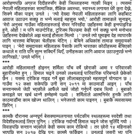
आरोहणपछि अग्रज दिदीहरुसँग केही जिल्लाहरुमा गएकी थिइन् । त्यसमा
नेपाली महिलाहरुका सामाजिक, शैक्षिक अवस्था, स्वास्थ्य लगायत धेरै कुरा देख्ने,
सिक्ने मौका पाइन् उनले । ‘त्यो देख्दा नेपाली महिलाहरुका लागि कहाँबाट
आवाज उठाउन सक्छु त भन्ने मलाई महसुस भयो,’ आरोही तामाङले सुनाइन्,
‘मेरो अनुभव गाउँका महिलाहरुलाई सेयर गरिरहँदा उहाँहरुमा केही इन्स्पाइरिङ
हुने, ओहो ! म पनि माउन्टेरिङ, टुरिजम फिल्डमा केही गर्न सक्छु भन्ने मनोभाव
उहाँहरुमा देखेकोले अझ मलाई हौसला मिल्यो ।’ उनले त्यो घुमाइमा देह व्यापारकै
लागि भारतमा बेचिएका चेलीहरू भेटिन् । बेचिने अधिकांश तामाङ समुदायको
पाइन् । ‘मेरो समुदायका महिलाहरू पैसाकै लागि भारतका कोठीहरूमा बेचिएको
कथाले म राति पनि सुत्न सक्दिनँ थिएँ, उनीहरूका लागि आवाज उठाउनुपर्छ भन्ने
लागिरह्यो,’ उनले भनिन् ।
***
आरोही महिलामात्रै होइनन् शर्मिला पाँच वर्षे छोराकी आमा र परिवारकी
बुहारीसमेत हुन् । हिमाल चढ्ने उनको लक्ष्यलाई पारिवारिक परिबन्दले छेकेको
छैन । यसमा ट्रेकिङ गाइड गर्ने बुबा लीलाबहादुरको महत्वपूर्ण योगदान छ ।
गाउँमा १२ कक्षा सकेपछि उनी सन् २०११ मा काठमाडौं आइन् । पाँच
सन्तानमध्ये जेठी भएकीले आफैंले खर्च जोहो गर्नुपर्ने दबाब थियो । बुबाको
कमाइले घर खर्च धान्नै हम्मेहम्मे पथ्र्याे । शर्मिलाले आत्मनिर्भर हुनकै लागि
काठमाडौंमा काम खोज्न थालिन् । भनेजस्तो काम पाइनन् । बुबाकै व्यवसायमा
छिरिन् ।
***
कामकै दौरानमा अन्नपूर्ण बेसक्याम्पलगायत पर्यटकीय स्थलहरूमा स्वदेशी तथा
विदेशीहरूलाई लिएर पुगिन् । ट्रेकिङ गर्दागर्दै हिमाल चढ्ने जोस चुलिँदै गयो ।
विवाहपछि सन्तान भएकोले केही समय काम रोकियो । तर छोरो १४ महिनाको
भएपछि सन् २०१७ देखि पुनः काममै फर्किइन् । उनलाई जसरी भए पनि