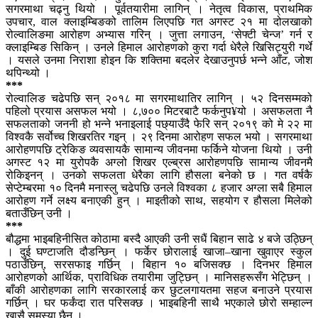
सगरमाथा चढ्नु थियो । पूर्वतयारीमा लागिन् । नेतृत्व विकास, प्राथमिक
उपचार, वाल क्लाइम्बिङको तालिम लिएपछि गत अगस्ट २१ मा दोलखाको
रोल्वालिङमा आरोहण अभ्यास गरिन् । जुत्ता लगाउन, ‘सेफ्टी चेन्ज’ गर्न र
क्लाइम्बिङ सिकिन् । उनले हिमाल आरोहणको कुरा गर्दा धेरैले खिसिट्युरी गर्थे
। यसले उनमा निराशा होइन कि शक्तिमा बदलेर देखाउनुपर्छ भन्ने आँट, जोश
थपिन्थ्यो ।
***
रोल्वालिङ चढेपछि सन् २०१८ मा सगरमाथातिर लागिन् । ५२ दिनसम्मको
पहिलो प्रयास असफल भयो । ८,७०० मिटरबाटै फर्कनुप¥यो । असफलता नै
सफलताको जननी हो भन्ने भनाइलाई पछ्याउँदै फेरि सन् २०१९ को मे २२ मा
विश्वकै सर्वोच्च शिखरतिर गइन् । २९ दिनमा आरोहण सफल भयो । सगरमाथा
आरोहणपछि ट्रेकिङ व्यवसायकै सामान्य जीवनमा फर्किने योजना थियो । उनी
अगस्ट १२ मा युरोपकै अग्लो शिखर एल्ब्रस आरोहणपछि सामान्य जीवनमै
रोकिइनन् । उनको सफलता धेरैका लागि हौसला बनेको छ । गत वर्षकै
सेप्टेम्बरमा १० दिनमै मनास्लु चढेपछि उनले विश्वका ८ हजार अग्ला सबै हिमाल
आरोहण गर्ने लक्ष्य बनाएकी हुन् । माइतीको साथ, सहयोग र हौसला मिलेको
बताउँछिन् उनी ।
***
बौद्धमा भाइबहिनीसित कोठामा बस्दै आएकी उनी सधैं बिहान साढे ४ बजे उठ्छिन्
। दुई घण्टाजति दौडन्छिन् । फर्केर छोरालाई खाजा–खाना खुवाएर स्कुल
पठाउँछिन्, सरसफाइ गर्छिन् । बिहान १० बजिसक्छ । दिनभर हिमाल
आरोहणको आर्थिक, प्राविधिक तयारीमा जुट्छिन् । मानिसहरूसँग भेट्छिन् ।
बाँकी आरोहणका लागि सरकारलाई कर छुटलगायतमा सहज बनाउने प्रयास
गर्छिन् । घर फर्कंदा रात परिसक्छ । भाइबहिनी साथै भएकाले छोरो सम्हाल्न
खासै समस्या छैन ।