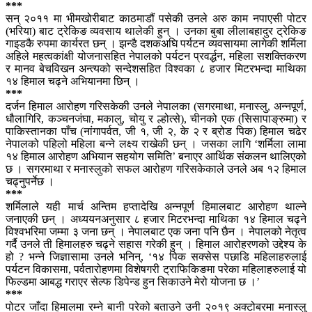
***
सन् २०११ मा भीमखोरीबाट काठमाडौं पसेकी उनले अरु काम नपाएसी पोटर
(भरिया) बाट ट्रेकिङ व्यवसाय थालेकी हुन् । उनका बुबा लीलाबहादुर ट्रेकिङ
गाइडकै रुपमा कार्यरत छन् । झन्डै दशकअघि पर्यटन व्यवसायमा लागेकी शर्मिला
अहिले महत्वकांक्षी योजनासहित नेपालको पर्यटन प्रवर्द्धन, महिला सशक्तिकरण
र मानव बेचविखन अन्त्यको सन्देशसहित विश्वका ८ हजार मिटरभन्दा माथिका
१४ हिमाल चढ्ने अभियानमा छिन् ।
***
दर्जन हिमाल आरोहण गरिसकेकी उनले नेपालका (सगरमाथा, मनास्लु, अन्नपूर्ण,
धौलागिरि, कञ्चनजंघा, मकालु, चोयु र ल्होत्से), चीनको एक (सिसापाङ्रुमा) र
पाकिस्तानका पाँच (नांगापर्वत, जी १, जी २, के २ र ब्रोड पिक) हिमाल चढेर
नेपालको पहिलो महिला बन्ने लक्ष्य राखेकी छन् । जसका लागि ‘शर्मिला लामा
१४ हिमाल आरोहण अभियान सहयोग समिति’ बनाएर आर्थिक संकलन थालिएको
छ । सगरमाथा र मनास्लुको सफल आरोहण गरिसकेकाले उनले अब १२ हिमाल
चढ्नुपर्नेछ ।
***
शर्मिलाले यही मार्च अन्तिम हप्तादेखि अन्नपूर्ण हिमालबाट आरोहण थाल्ने
जनाएकी छन् । अध्ययनअनुसार ८ हजार मिटरभन्दा माथिका १४ हिमाल चढ्ने
विश्वभरिमा जम्मा ३ जना छन् । नेपालबाट एक जना पनि छैन । नेपालको नेतृत्व
गर्दै उनले ती हिमालहरु चढ्ने सहास गरेकी हुन् । हिमाल आरोहरणको उद्देश्य के
हो ? भन्ने जिज्ञासामा उनले भनिन्, ‘१४ पिक सक्सेस पछाडि महिलाहरुलाई
पर्यटन विकासमा, पर्वतारोहणमा विशेषगरी ट्राफिकिङमा परेका महिलाहरुलाई यो
फिल्डमा आबद्ध गराएर सेल्फ डिपेन्ड हुन सिकाउने मेरो योजना छ ।’
***
पोटर जाँदा हिमालमा रम्ने बानी परेको बताउने उनी २०१९ अक्टोबरमा मनास्लु