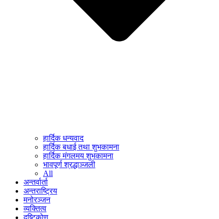
हार्दिक धन्यवाद
हार्दिक बधाई तथा शुभकामना
हार्दिक मंगलमय शुभकामना
भावपूर्ण श्रद्धाञ्जली
All
अन्तर्वार्ता
अन्तराष्ट्रिय
मनोरञ्जन
व्यक्तित्व
दृष्टिकोण