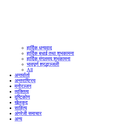
हार्दिक धन्यवाद
हार्दिक बधाई तथा शुभकामना
हार्दिक मंगलमय शुभकामना
भावपूर्ण श्रद्धाञ्जली
All
अन्तर्वार्ता
अन्तराष्ट्रिय
मनोरञ्जन
व्यक्तित्व
दृष्टिकोण
खेलकुद
साहित्य
अंग्रेजी समाचार
अन्य