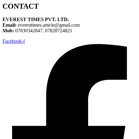
CONTACT
EVEREST TIMES PVT. LTD.
Email:
everesttimes.article@gmail.com
Mob:
07830342847, 07828724821
Facebook-f