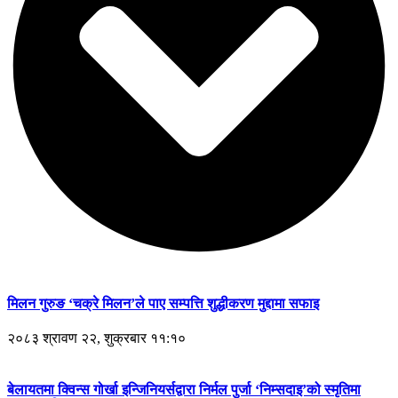
मिलन गुरुङ ‘चक्रे मिलन’ले पाए सम्पत्ति शुद्धीकरण मुद्दामा सफाइ
२०८३ श्रावण २२, शुक्रबार ११:१०
बेलायतमा क्विन्स गोर्खा इन्जिनियर्सद्वारा निर्मल पुर्जा ‘निम्सदाइ’को स्मृतिमा