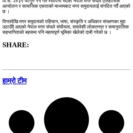
वि.सं. २०३९ फागुन १५ गते स्थापना भएको नेपाल मगर संघले ऐतिहासिक
आन्दोलन र सामाजिक एकताको माध्यमबाट मगर समुदायलाई संगठित गर्दै आएको
छ ।
विगतदेखि मगर समुदायको पहिचान, भाषा, संस्कृति र अधिकार संरक्षणका मुद्दा
उठाउँदै आएको नेपाल मगर संघले संघीयता, समावेशी लोकतन्त्र र समानुपातिक
सहभागिताको बहसमा पनि महत्वपूर्ण भूमिका खेलेको दाबी गरेको छ ।
SHARE:
हाम्रो टीम