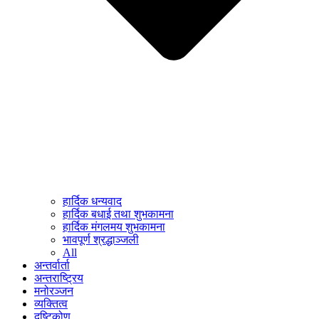
हार्दिक धन्यवाद
हार्दिक बधाई तथा शुभकामना
हार्दिक मंगलमय शुभकामना
भावपूर्ण श्रद्धाञ्जली
All
अन्तर्वार्ता
अन्तराष्ट्रिय
मनोरञ्जन
व्यक्तित्व
दृष्टिकोण