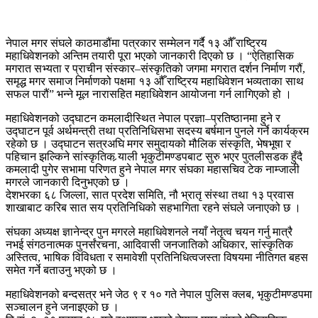
नेपाल मगर संघले काठमाडौंमा पत्रकार सम्मेलन गर्दै १३ औँ राष्ट्रिय
महाधिवेशनको अन्तिम तयारी पूरा भएको जानकारी दिएको छ । “ऐतिहासिक
मगरात सभ्यता र प्राचीन संस्कार–संस्कृतिको जगमा मगरात दर्शन निर्माण गरौं,
समृद्ध मगर समाज निर्माणको पक्षमा १३ औँ राष्ट्रिय महाधिवेशन भव्यताका साथ
सफल पारौं” भन्ने मूल नारासहित महाधिवेशन आयोजना गर्न लागिएको हो ।
महाधिवेशनको उद्घाटन कमलादीस्थित नेपाल प्रज्ञा–प्रतिष्ठानमा हुने र
उद्घाटन पूर्व अर्थमन्त्री तथा प्रतिनिधिसभा सदस्य बर्षमान पुनले गर्ने कार्यक्रम
रहेको छ । उद्घाटन सत्रअघि मगर समुदायको मौलिक संस्कृति, भेषभूषा र
पहिचान झल्किने सांस्कृतिक र्‍याली भृकुटीमण्डपबाट सुरु भएर पुतलीसडक हुँदै
कमलादी पुगेर सभामा परिणत हुने नेपाल मगर संघका महासचिव टेक नाम्जाली
मगरले जानकारी दिनुभएको छ ।
देशभरका ६८ जिल्ला, सात प्रदेश समिति, नौ भ्रातृ संस्था तथा १३ प्रवास
शाखाबाट करिब सात सय प्रतिनिधिको सहभागिता रहने संघले जनाएको छ ।
संघका अध्यक्ष ज्ञानेन्द्र पुन मगरले महाधिवेशनले नयाँ नेतृत्व चयन गर्नु मात्रै
नभई संगठनात्मक पुनर्संरचना, आदिवासी जनजातिको अधिकार, सांस्कृतिक
अस्तित्व, भाषिक विविधता र समावेशी प्रतिनिधित्वजस्ता विषयमा नीतिगत बहस
समेत गर्ने बताउनु भएको छ ।
महाधिवेशनको बन्दसत्र भने जेठ ९ र १० गते नेपाल पुलिस क्लब, भृकुटीमण्डपमा
सञ्चालन हुने जनाइएको छ ।