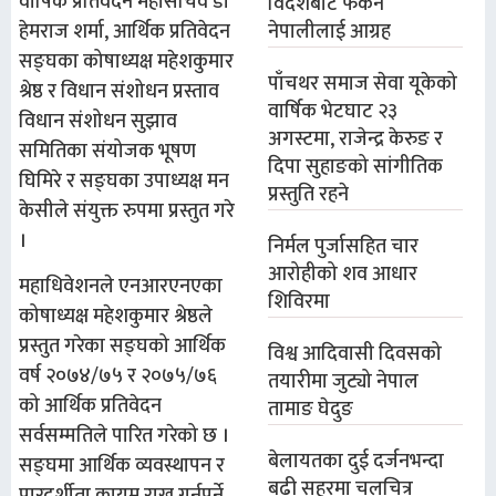
वार्षिक प्रतिवेदन महासचिव डा
विदेशबाट फर्कने
हेमराज शर्मा, आर्थिक प्रतिवेदन
नेपालीलाई आग्रह
सङ्घका कोषाध्यक्ष महेशकुमार
पाँचथर समाज सेवा यूकेको
श्रेष्ठ र विधान संशोधन प्रस्ताव
वार्षिक भेटघाट २३
विधान संशोधन सुझाव
अगस्टमा, राजेन्द्र केरुङ र
समितिका संयोजक भूषण
दिपा सुहाङको सांगीतिक
घिमिरे र सङ्घका उपाध्यक्ष मन
प्रस्तुति रहने
केसीले संयुक्त रुपमा प्रस्तुत गरे
।
निर्मल पुर्जासहित चार
आरोहीको शव आधार
महाधिवेशनले एनआरएनएका
शिविरमा
कोषाध्यक्ष महेशकुमार श्रेष्ठले
प्रस्तुत गरेका सङ्घको आर्थिक
विश्व आदिवासी दिवसको
वर्ष २०७४/७५ र २०७५/७६
तयारीमा जुट्यो नेपाल
को आर्थिक प्रतिवेदन
तामाङ घेदुङ
सर्वसम्मतिले पारित गरेको छ ।
बेलायतका दुई दर्जनभन्दा
सङ्घमा आर्थिक व्यवस्थापन र
बढी सहरमा चलचित्र