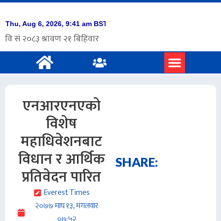
प्रमुख समाचार
अंग्रेजी समाचार
एनआरएनएको
विशेष
महाधिवेशनबाट
विधान र आर्थिक
SHARE:
प्रतिवेदन पारित
Everest Times
२०७७ माघ १३, मंगलवार
०७:५२