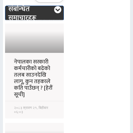
संबन्धित
समाचारहरू
नेपालका सरकारी
कर्मचारीको बढेको
तलब साउनदेखि
लागू, कुन तहकाले
कति पाउँछन् ? [हेरौं
सूची]
२०८३ श्रावण २१, बिहीबार
०६:०३