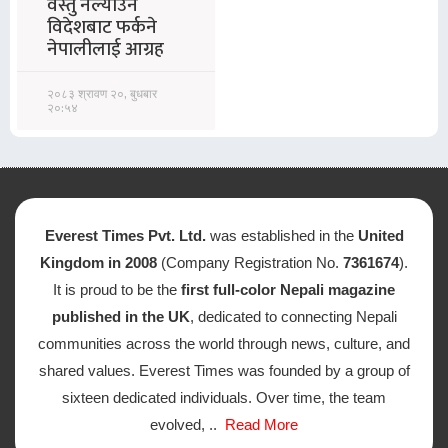
वस्तु नल्याउन
विदेशबाट फर्कने
नेपालीलाई आग्रह
२०८३ श्रावण २०, बुधबार
२०:५४
Everest Times Pvt. Ltd.
was established in the
United
Kingdom in 2008
(Company Registration No.
7361674
).
It is proud to be the
first full-color Nepali magazine
published in the UK
, dedicated to connecting Nepali
communities across the world through news, culture, and
shared values. Everest Times was founded by a group of
sixteen dedicated individuals. Over time, the team
evolved, ..
Read More