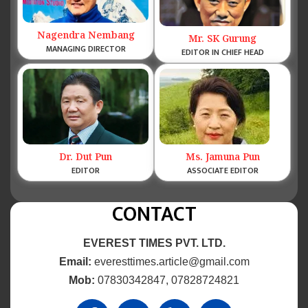
Nagendra Nembang
Mr. SK Gurung
MANAGING DIRECTOR
EDITOR IN CHIEF HEAD
Dr. Dut Pun
Ms. Jamuna Pun
EDITOR
ASSOCIATE EDITOR
CONTACT
EVEREST TIMES PVT. LTD.
Email:
everesttimes.article@gmail.com
Mob:
07830342847, 07828724821