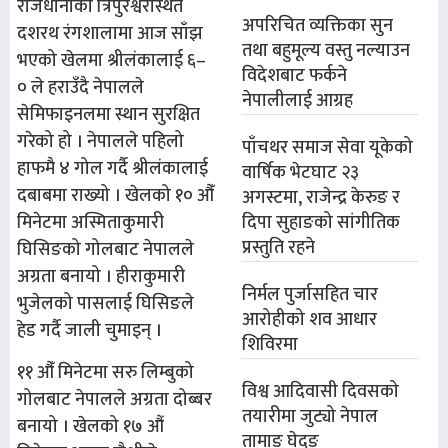
राजधानीको त्रिपुरेश्वरस्थित
अपरिचित व्यक्तिका सुन
दशरथ रंगशालामा आज साँझ
तथा बहुमूल्य वस्तु नल्याउन
भएको खेलमा श्रीलंकालाई ६–
विदेशबाट फर्कने
० ले हराउँदै नेपालले
नेपालीलाई आग्रह
सेमिफाइनलमा स्थान सुरक्षित
गरेको हो । नेपालले पहिलो
पाँचथर समाज सेवा यूकेको
हाफमै ४ गोल गर्दै श्रीलंकालाई
वार्षिक भेटघाट २३
दबाबमा राख्यो । खेलको १० औँ
अगस्टमा, राजेन्द्र केरुङ र
दिपा सुहाङको सांगीतिक
मिनेटमा अस्मिताकुमारी
प्रस्तुति रहने
घिसिङको गोलबाट नेपालले
अग्रता बनायो । ​हीराकुमारी
निर्मल पुर्जासहित चार
भुजेलको पासलाई घिसिङले
आरोहीको शव आधार
हेड गर्दै जाली चुमाइन् ।
शिविरमा
११ औँ मिनेटमा सरु लिम्बुको
विश्व आदिवासी दिवसको
गोलबाट नेपालले अग्रता दोब्बर
तयारीमा जुट्यो नेपाल
बनायो । खेलको १७ औं
तामाङ घेदुङ