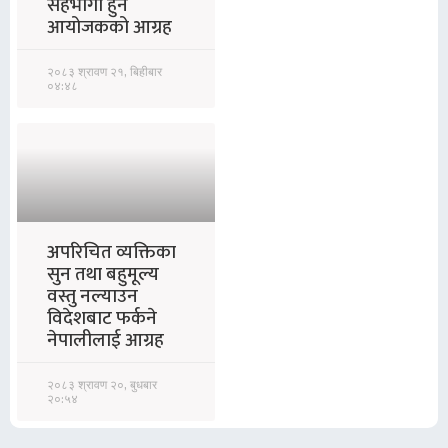
सहभागी हुन
आयोजकको आग्रह
२०८३ श्रावण २१, बिहीबार
०४:४८
अपरिचित व्यक्तिका
सुन तथा बहुमूल्य
वस्तु नल्याउन
विदेशबाट फर्कने
नेपालीलाई आग्रह
२०८३ श्रावण २०, बुधबार
२०:५४