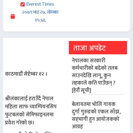
Everest Times
२०७९ भाद्र २७, सोमबार
१५:४६
ताजा अपडेट
नेपालका सरकारी
कर्मचारीको बढेको तलब
काठमाडौं सेप्टेम्बर १२ ।
साउनदेखि लागू, कुन
तहकाले कति पाउँछन् ?
[हेरौं सूची]
श्रीलंकालाई हराउँदै नेपाल
बेलायतमा भोलि गायक
महिला साफ च्याम्पियनसिप
दुर्गा गुरुङको एकल साँझ,
फुटबलको सेमिफाइनलमा
सहभागी हुन आयोजकको
प्रवेश गरेको छ।
आग्रह