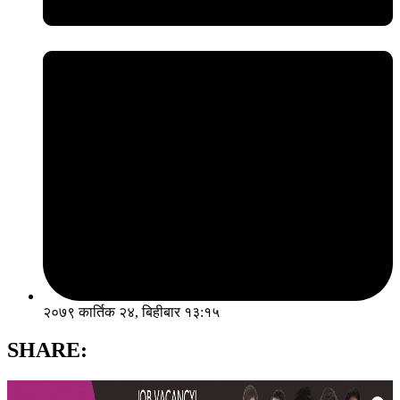
२०७९ कार्तिक २४, बिहीबार १३:१५
SHARE: