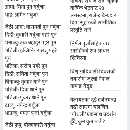
पाँचथर समाज सेवा यूकेको
आमा: मिना पुन गर्बुजा
वार्षिक भेटघाट २३
भाई: अमिन गर्बुजा
अगस्टमा, राजेन्द्र केरुङ र
दिपा सुहाङको सांगीतिक
जेठी आमा: बासमती पुन गर्बुजा
प्रस्तुति रहने
दिदी: कुमारी गर्बुजा पहरे पुन
भेनाज्यु: टक बहादुर पहरे पुन
निर्मल पुर्जासहित चार
भतिजी: इन्जिनियर संजु पहरे
आरोहीको शव आधार
शिविरमा
पुन
भतिजा: सरोज पहरे पुन
विश्व आदिवासी दिवसको
दिदी: सबिता गर्बुजा पुन
तयारीमा जुट्यो नेपाल
भिनाज्यु: कुमार थाने पुन
तामाङ घेदुङ
भतिजी: दिवा थाने पुन
भतिजा: पुकार थाने पुन
बेलायतका दुई दर्जनभन्दा
दाज्यु: नगेन्द्र गर्बुजा
बढी सहरमा चलचित्र
भाउज्यु: ममता पुर्जा गर्बुजा
‘गौथली’ एकसाथ प्रदर्शन
हुँदै, कुन कुन ठाउँ ?
जेठी फुपु: पौकाकारी गर्बुजा