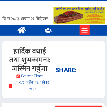
प्रमुख समाचार
अंग्रेजी समाचार
हार्दिक बधाई
तथा शुभकामना:
जस्मिन गर्बुजा
SHARE:
Everest Times
२०७९ कार्तिक २६, शनिबार
१९:२१