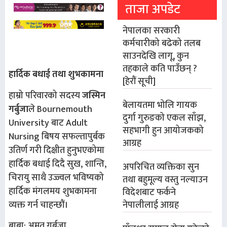
ताजा अपडेट
नेपालका सरकारी
कर्मचारीको बढेको तलब
साउनदेखि लागू, कुन
तहकाले कति पाउँछन् ?
हार्दिक बधाई तथा शुभकामना
[हेरौं सूची]
हाम्रो परिवारको सदस्य
जस्मिन
बेलायतमा भोलि गायक
गर्बुजा
ले Bournemouth
दुर्गा गुरुङको एकल साँझ,
University बाट Adult
सहभागी हुन आयोजकको
Nursing बिषय सफल्तापुर्बक
आग्रह
उतिर्ण गरी दिक्षीत हुनुभएकोमा
हार्दिक बधाई दिदै सुख, शान्ति,
अपरिचित व्यक्तिका सुन
चिरायु साथै उज्ज्वल भविष्यको
तथा बहुमूल्य वस्तु नल्याउन
हार्दिक मंगलमय शुभकामना
विदेशबाट फर्कने
व्यक्त गर्न चाहन्छौं।
नेपालीलाई आग्रह
बाबा: अमृत गर्बुजा