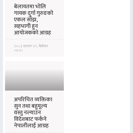
बेलायतमा भोलि
गायक दुर्गा गुरुङको
एकल साँझ,
सहभागी हुन
आयोजकको आग्रह
२०८३ श्रावण २१, बिहीबार
०४:४८
अपरिचित व्यक्तिका
सुन तथा बहुमूल्य
वस्तु नल्याउन
विदेशबाट फर्कने
नेपालीलाई आग्रह