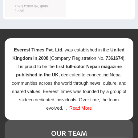
२०८३ श्रावण २०, बुधबार
२०:५४
Everest Times Pvt. Ltd.
was established in the
United
Kingdom in 2008
(Company Registration No.
7361674
).
It is proud to be the
first full-color Nepali magazine
published in the UK
, dedicated to connecting Nepali
communities across the world through news, culture, and
shared values. Everest Times was founded by a group of
sixteen dedicated individuals. Over time, the team
evolved, ..
Read More
OUR TEAM