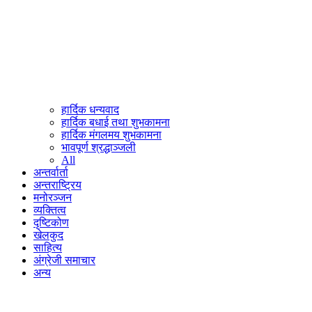
हार्दिक धन्यवाद
हार्दिक बधाई तथा शुभकामना
हार्दिक मंगलमय शुभकामना
भावपूर्ण श्रद्धाञ्जली
All
अन्तर्वार्ता
अन्तराष्ट्रिय
मनोरञ्जन
व्यक्तित्व
दृष्टिकोण
खेलकुद
साहित्य
अंग्रेजी समाचार
अन्य