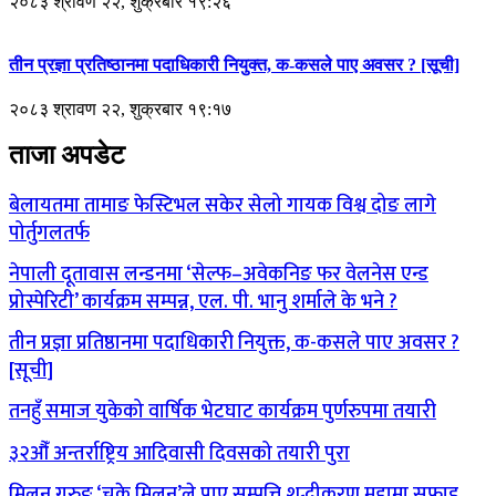
२०८३ श्रावण २२, शुक्रबार १९:२६
तीन प्रज्ञा प्रतिष्ठानमा पदाधिकारी नियुक्त, क-कसले पाए अवसर ? [सूची]
२०८३ श्रावण २२, शुक्रबार १९:१७
ताजा अपडेट
बेलायतमा तामाङ फेस्टिभल सकेर सेलो गायक विश्व दोङ लागे
पोर्तुगलतर्फ
नेपाली दूतावास लन्डनमा ‘सेल्फ–अवेकनिङ फर वेलनेस एन्ड
प्रोस्पेरिटी’ कार्यक्रम सम्पन्न, एल. पी. भानु शर्माले के भने ?
तीन प्रज्ञा प्रतिष्ठानमा पदाधिकारी नियुक्त, क-कसले पाए अवसर ?
[सूची]
तनहुँ समाज युकेको वार्षिक भेटघाट कार्यक्रम पुर्णरुपमा तयारी
३२औँ अन्तर्राष्ट्रिय आदिवासी दिवसको तयारी पुरा
मिलन गुरुङ ‘चक्रे मिलन’ले पाए सम्पत्ति शुद्धीकरण मुद्दामा सफाइ