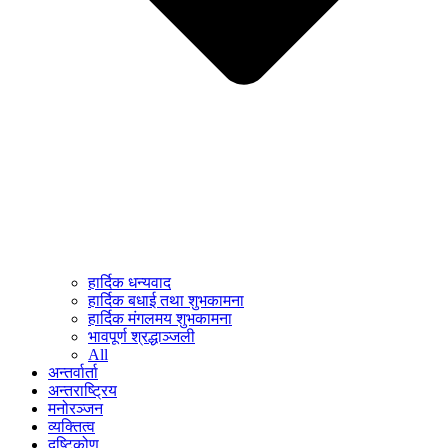
हार्दिक धन्यवाद
हार्दिक बधाई तथा शुभकामना
हार्दिक मंगलमय शुभकामना
भावपूर्ण श्रद्धाञ्जली
All
अन्तर्वार्ता
अन्तराष्ट्रिय
मनोरञ्जन
व्यक्तित्व
दृष्टिकोण