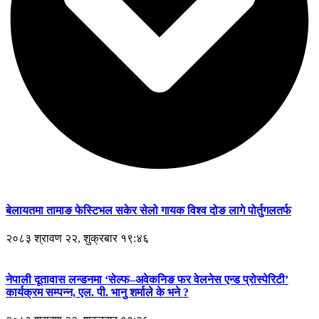
बेलायतमा तामाङ फेस्टिभल सकेर सेलो गायक विश्व दोङ लागे पोर्तुगलतर्फ
२०८३ श्रावण २२, शुक्रबार १९:४६
नेपाली दूतावास लन्डनमा ‘सेल्फ–अवेकनिङ फर वेलनेस एन्ड प्रोस्पेरिटी’
कार्यक्रम सम्पन्न, एल. पी. भानु शर्माले के भने ?