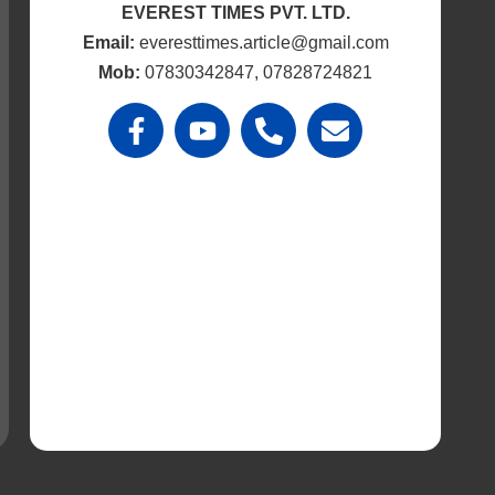
EVEREST TIMES PVT. LTD.
Email:
everesttimes.article@gmail.com
Mob:
07830342847, 07828724821