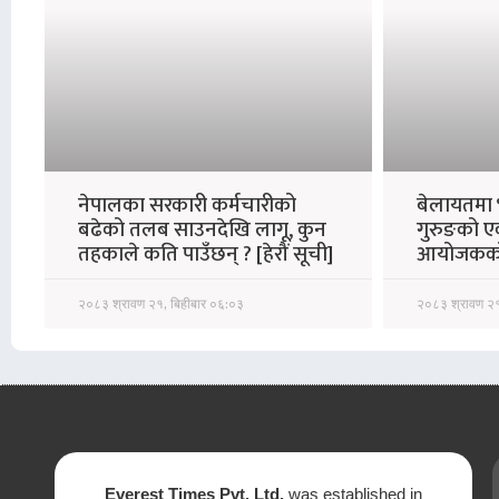
नेपालका सरकारी कर्मचारीको
बेलायतमा 
बढेको तलब साउनदेखि लागू, कुन
गुरुङको ए
तहकाले कति पाउँछन् ? [हेरौं सूची]
आयोजकको
२०८३ श्रावण २१, बिहीबार ०६:०३
२०८३ श्रावण २१
Everest Times Pvt. Ltd.
was established in