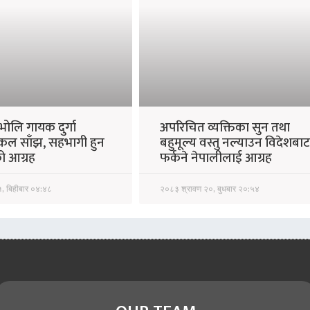
भोलि गायक दुर्गा
अपरिचित व्यक्तिका सुन तथा
कल साँझ, सहभागी हुन
बहुमूल्य वस्तु नल्याउन विदेशबाट
 आग्रह
फर्कने नेपालीलाई आग्रह
, बिहीबार ०४:४८
२०८३ श्रावण २०, बुधबार २०:५४