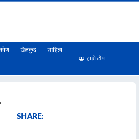
टिकोण
खेलकुद
साहित्य
हाम्रो टीम
-
SHARE: