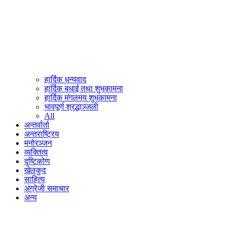
हार्दिक धन्यवाद
हार्दिक बधाई तथा शुभकामना
हार्दिक मंगलमय शुभकामना
भावपूर्ण श्रद्धाञ्जली
All
अन्तर्वार्ता
अन्तराष्ट्रिय
मनोरञ्जन
व्यक्तित्व
दृष्टिकोण
खेलकुद
साहित्य
अंग्रेजी समाचार
अन्य