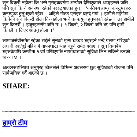
सुन बिक्री नहोला कि भन्ने ग्राहकवर्गमा अन्योल देखिएकाले आफूहरुले जति
पनि सुन किन्ने अवस्था रहेको प्रस्ट्याएका हुन् । ‘कतिपय हाम्रा कस्टुमरहरु
कन्फ्युज्ड हुनुभएको रहेछ । अहिले गोल्ड प्राइस घट्दै गयो । हामीले महँगोमा
किनेको सुन बिक्री होला कि नहोला भन्ने कन्फयुज हुनुभएको रहेछ । तर हामीले
सुन किन्छौं । हजुरहरुसँग जति छ । १ किलो, २ किलो जति भए पनि हामी
किन्छौं । लिएर आउनु होला ।’
सामाजसेवीसमेत रहेका राईले सुनको मूल्य घटबढ भइरहने भन्दै यसमा गरिएको
लगानी एक/दुई महिनामै नाफाघाटा थाह नहुने समेत बताए । सुन किनबेच
भइसकेपछि कम्तीमा १ वर्ष पर्खिएपछि नाफाघाटाको सुविधा लिन सकिने उनको
धारणा छ ।
अल्डरसटस्थित अनुग्रह ज्वेलर्सले विभिन्न अवसरमा छुट सुविधाको योजना पनि
सार्वजनिक गर्दै आएको छ ।
SHARE:
हाम्रो टीम