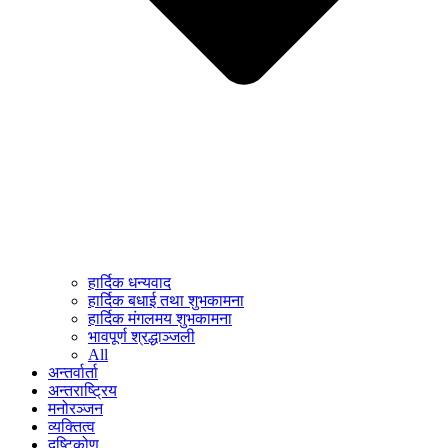
हार्दिक धन्यवाद
हार्दिक बधाई तथा शुभकामना
हार्दिक मंगलमय शुभकामना
भावपूर्ण श्रद्धाञ्जली
All
अन्तर्वार्ता
अन्तराष्ट्रिय
मनोरञ्जन
व्यक्तित्व
दृष्टिकोण