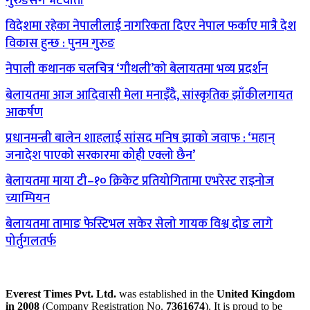
गुरुङसँग भेटवार्ता
विदेशमा रहेका नेपालीलाई नागरिकता दिएर नेपाल फर्काए मात्रै देश
विकास हुन्छ : पुनम गुरुङ
नेपाली कथानक चलचित्र ‘गौथली’को बेलायतमा भव्य प्रदर्शन
बेलायतमा आज आदिवासी मेला मनाइँदै, सांस्कृतिक झाँकीलगायत
आकर्षण
प्रधानमन्त्री बालेन शाहलाई सांसद मनिष झाको जवाफ : ‘महान्
जनादेश पाएको सरकारमा कोही एक्लो छैन’
बेलायतमा माया टी–१० क्रिकेट प्रतियोगितामा एभरेस्ट राइनोज
च्याम्पियन
बेलायतमा तामाङ फेस्टिभल सकेर सेलो गायक विश्व दोङ लागे
पोर्तुगलतर्फ
Everest Times Pvt. Ltd.
was established in the
United Kingdom
in 2008
(Company Registration No.
7361674
). It is proud to be