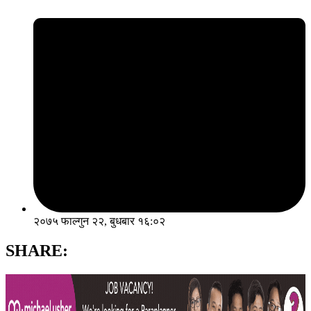
२०७५ फाल्गुन २२, बुधबार १६:०२
SHARE: