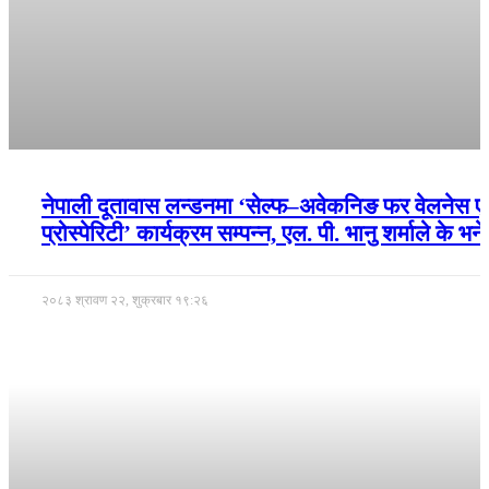
नेपाली दूतावास लन्डनमा ‘सेल्फ–अवेकनिङ फर वेलनेस एन
प्रोस्पेरिटी’ कार्यक्रम सम्पन्न, एल. पी. भानु शर्माले के भने
२०८३ श्रावण २२, शुक्रबार १९:२६