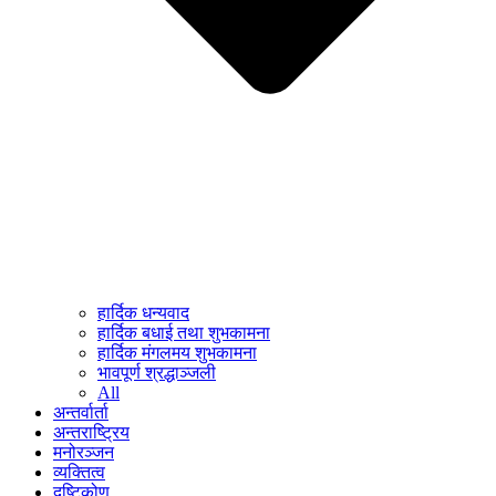
हार्दिक धन्यवाद
हार्दिक बधाई तथा शुभकामना
हार्दिक मंगलमय शुभकामना
भावपूर्ण श्रद्धाञ्जली
All
अन्तर्वार्ता
अन्तराष्ट्रिय
मनोरञ्जन
व्यक्तित्व
दृष्टिकोण