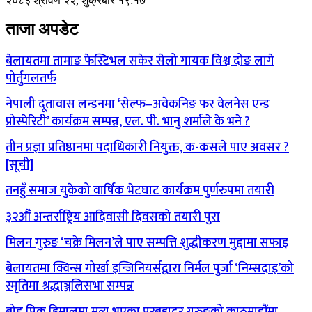
२०८३ श्रावण २२, शुक्रबार १९:१७
ताजा अपडेट
बेलायतमा तामाङ फेस्टिभल सकेर सेलो गायक विश्व दोङ लागे
पोर्तुगलतर्फ
नेपाली दूतावास लन्डनमा ‘सेल्फ–अवेकनिङ फर वेलनेस एन्ड
प्रोस्पेरिटी’ कार्यक्रम सम्पन्न, एल. पी. भानु शर्माले के भने ?
तीन प्रज्ञा प्रतिष्ठानमा पदाधिकारी नियुक्त, क-कसले पाए अवसर ?
[सूची]
तनहुँ समाज युकेको वार्षिक भेटघाट कार्यक्रम पुर्णरुपमा तयारी
३२औँ अन्तर्राष्ट्रिय आदिवासी दिवसको तयारी पुरा
मिलन गुरुङ ‘चक्रे मिलन’ले पाए सम्पत्ति शुद्धीकरण मुद्दामा सफाइ
बेलायतमा क्विन्स गोर्खा इन्जिनियर्सद्वारा निर्मल पुर्जा ‘निम्सदाइ’को
स्मृतिमा श्रद्धाञ्जलिसभा सम्पन्न
ब्रोड पिक हिमालमा मृत्यु भएका पुरबहादुर गुरुङको काठमाडौंमा