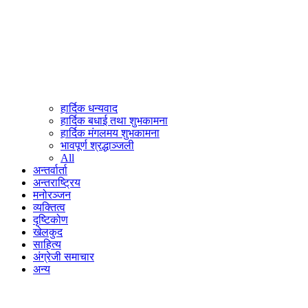
हार्दिक धन्यवाद
हार्दिक बधाई तथा शुभकामना
हार्दिक मंगलमय शुभकामना
भावपूर्ण श्रद्धाञ्जली
All
अन्तर्वार्ता
अन्तराष्ट्रिय
मनोरञ्जन
व्यक्तित्व
दृष्टिकोण
खेलकुद
साहित्य
अंग्रेजी समाचार
अन्य