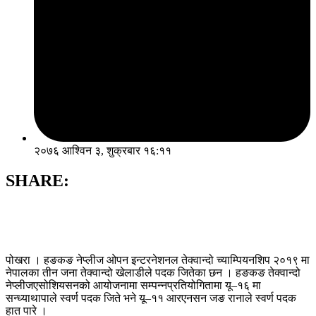
२०७६ आश्विन ३, शुक्रबार १६:११
SHARE:
पोखरा । हङकङ नेप्लीज ओपन इन्टरनेशनल तेक्वान्दो च्याम्पियनशिप २०१९ मा
नेपालका तीन जना तेक्वान्दो खेलाडीले पदक जितेका छन । हङकङ तेक्वान्दो
नेप्लीजएसोशियसनको आयोजनामा सम्पन्नप्रतियोगितामा यू–१६ मा
सन्ध्याथापाले स्वर्ण पदक जिते भने यू–११ आरएनसन जङ रानाले स्वर्ण पदक
हात पारे ।