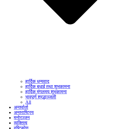
हार्दिक धन्यवाद
हार्दिक बधाई तथा शुभकामना
हार्दिक मंगलमय शुभकामना
भावपूर्ण श्रद्धाञ्जली
All
अन्तर्वार्ता
अन्तराष्ट्रिय
मनोरञ्जन
व्यक्तित्व
दृष्टिकोण