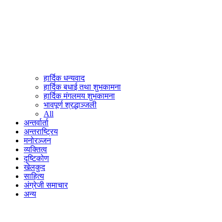
हार्दिक धन्यवाद
हार्दिक बधाई तथा शुभकामना
हार्दिक मंगलमय शुभकामना
भावपूर्ण श्रद्धाञ्जली
All
अन्तर्वार्ता
अन्तराष्ट्रिय
मनोरञ्जन
व्यक्तित्व
दृष्टिकोण
खेलकुद
साहित्य
अंग्रेजी समाचार
अन्य