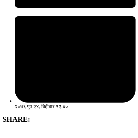
२०७६ पुष २४, बिहीबार १२:४०
SHARE: