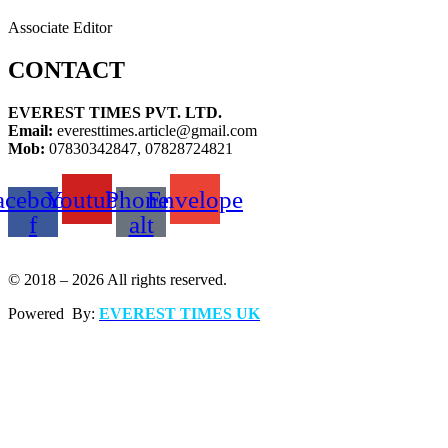
Associate Editor
CONTACT
EVEREST TIMES PVT. LTD.
Email:
everesttimes.article@gmail.com
Mob:
07830342847, 07828724821
acebook-
Youtube
Phone-
Envelope
f
alt
© 2018 – 2026 All rights reserved.
Powered By:
EVEREST TIMES UK