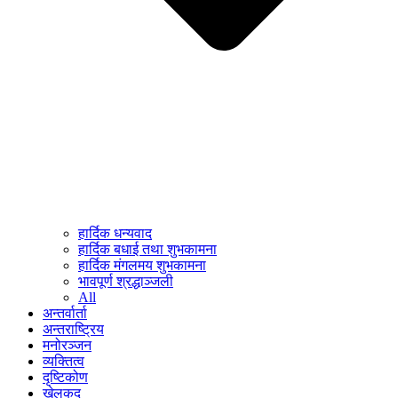
हार्दिक धन्यवाद
हार्दिक बधाई तथा शुभकामना
हार्दिक मंगलमय शुभकामना
भावपूर्ण श्रद्धाञ्जली
All
अन्तर्वार्ता
अन्तराष्ट्रिय
मनोरञ्जन
व्यक्तित्व
दृष्टिकोण
खेलकुद