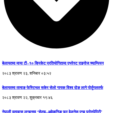
बेलायतमा माया टी–१० क्रिकेट प्रतियोगितामा एभरेस्ट राइनोज च्याम्पियन
२०८३ श्रावण २३, शनिबार ०३:५२
बेलायतमा तामाङ फेस्टिभल सकेर सेलो गायक विश्व दोङ लागे पोर्तुगलतर्फ
२०८३ श्रावण २२, शुक्रबार १९:४६
नेपाली दूतावास लन्डनमा ‘सेल्फ–अवेकनिङ फर वेलनेस एन्ड प्रोस्पेरिटी’