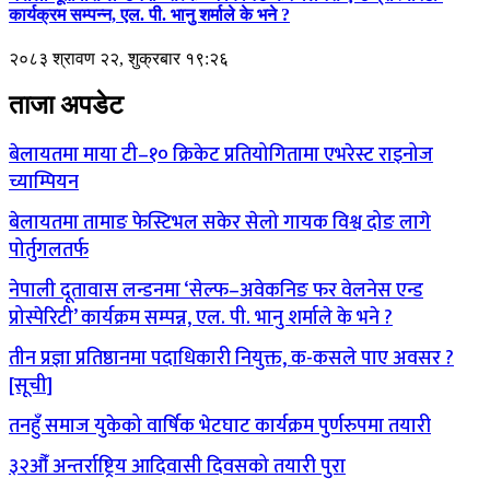
कार्यक्रम सम्पन्न, एल. पी. भानु शर्माले के भने ?
२०८३ श्रावण २२, शुक्रबार १९:२६
ताजा अपडेट
बेलायतमा माया टी–१० क्रिकेट प्रतियोगितामा एभरेस्ट राइनोज
च्याम्पियन
बेलायतमा तामाङ फेस्टिभल सकेर सेलो गायक विश्व दोङ लागे
पोर्तुगलतर्फ
नेपाली दूतावास लन्डनमा ‘सेल्फ–अवेकनिङ फर वेलनेस एन्ड
प्रोस्पेरिटी’ कार्यक्रम सम्पन्न, एल. पी. भानु शर्माले के भने ?
तीन प्रज्ञा प्रतिष्ठानमा पदाधिकारी नियुक्त, क-कसले पाए अवसर ?
[सूची]
तनहुँ समाज युकेको वार्षिक भेटघाट कार्यक्रम पुर्णरुपमा तयारी
३२औँ अन्तर्राष्ट्रिय आदिवासी दिवसको तयारी पुरा