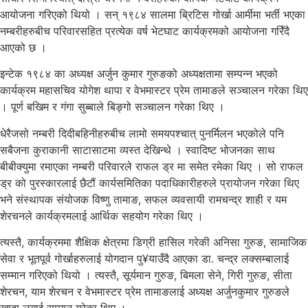
आयोजना गरिएको थियो । सन् १९८४ सालमा ब्रिटिस गोर्खा आर्मीमा भर्ती भएका
नम्बरीहरुबीच परिवारसहित प्रत्येक वर्ष भेटघाट कार्यक्रमको आयोजना गरिँदै
आएको छ ।
इन्टेक १९८४ का अध्यक्ष अर्जुन कुमार गुरुङको अध्यक्षतामा सम्पन्न भएको
कार्यक्रम महासचिव योगेश थापा र वेभमास्टर प्रेम तामाङले सञ्चालन गरेका थिए
। पूर्ण बखिम र गंगा सुब्बाले बिङ्गो सञ्चालन गरेका थिए ।
धेरैजसो नम्बरी दिदीबहिनीहरुबीच लामो समयपश्चात् पुनर्मिलन भएकोले पनि
सबैजना कुराकानी साटासाटमा व्यस्त देखिन्थे । स्वादिष्ट भोजनका साथ
बीबीक्युमा रमाएका नम्बरी परिवारले राफल ड्र मा समेत रमेका थिए । सो राफल
ड्र को पुरस्कारलाई छैटौं कार्यसमितिका पदाधिकारीहरुले प्रायोजन गरेका थिए
भने संस्थापक संयोजक विष्णु तामाङ, सफल व्यवसायी रामचन्द्र शाही र यम
शेरचनले कार्यक्रमलाई आर्थिक सहयोग गरेका थिए ।
त्यस्तै, कार्यक्रममा शैक्षिक क्षेत्रमा डिग्री हासिल गरेकी अनिसा गुरुङ, सामाजिक
सेवा र भूतपूर्व गोर्खाहरुलाई योगदान पु¥याउँदै आएका डा. चन्द्र लक्सम्बालाई
सम्मान गरिएको थियो । त्यस्तै, सूर्यमान गुरुङ, बिमला सेने, गिरी गुरुङ, सीता
शेरचन, याम शेरचन र वेभमास्टर प्रेम तामाङलाई अध्यक्ष अर्जुनकुमार गुरुङले
खादा लगाई सम्मान गरेका थिए ।