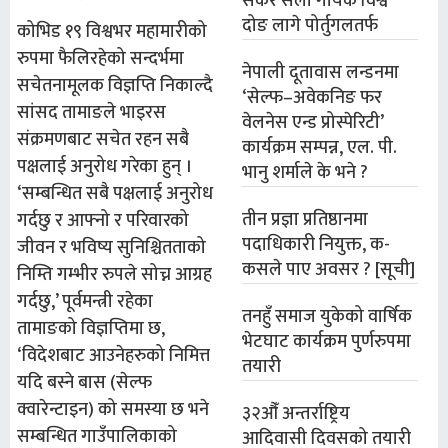
सकेर सेलो गायक विश्व
दोङ लागे पोर्तुगलतर्फ
कोभिड १९ विश्वभर महामारीको
रुपमा फैलिरहेको सन्दर्भमा
नेपाली दूतावास लन्डनमा
सचेतनामूलक विज्ञप्ति निकाल्दै
‘सेल्फ–अवेकनिङ फर
सांसद तामाङले भाइरस
वेलनेस एन्ड प्रोस्पेरिटी’
संक्रमणबाट सचेत रहन सबै
कार्यक्रम सम्पन्न, एल. पी.
पक्षलाई अनुरोध गरेका हुन् ।
भानु शर्माले के भने ?
‘सम्बन्धित सबै पक्षलाई अनुरोध
तीन प्रज्ञा प्रतिष्ठानमा
गर्दछु र आफ्नो र परिवारको
पदाधिकारी नियुक्त, क-
जीवन र भविष्य सुनिश्चितताको
कसले पाए अवसर ? [सूची]
निम्ति गम्भीर रुपले सोच्न आग्रह
गर्दछु,’ पूर्वमन्त्री रहेका
तनहुँ समाज युकेको वार्षिक
तामाङको विज्ञप्तिमा छ,
भेटघाट कार्यक्रम पुर्णरुपमा
‘विदेशबाट आउनेहरुको निमित्त
तयारी
यदि बस्ने बास (सेल्फ
क्वारेन्टाइन) को समस्या छ भने
३२औँ अन्तर्राष्ट्रिय
सम्बन्धित गाउँपालिकाको
आदिवासी दिवसको तयारी