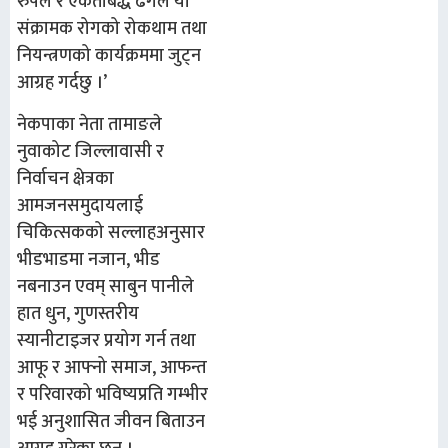
रुपले र एकताबद्ध ढगंले यो
संक्रामक रोगको रोकथाम तथा
नियन्त्रणको कार्यक्रममा जुट्न
आग्रह गर्दछु ।’
नेकपाका नेता तामाङले
नुवाकोट जिल्लावासी र
निर्वाचन क्षेत्रका
आमजनसमुदायलाई
चिकित्सकको सल्लाहअनुसार
भीडभाडमा नजान, भीड
नबनाउन एवम् साबुन पानीले
हात धुन, गुणस्तरीय
स्यानीटाइजर प्रयोग गर्न तथा
आफू र आफ्नो समाज, आफन्त
र परिवारको भविष्यप्रति गम्भीर
भई अनुशासित जीवन बिताउन