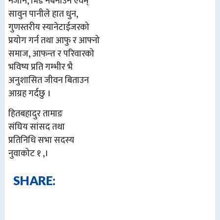
नजान, भिड नबनाउन एवम्
सावुन पानीले हात धुन,
गुणस्तरीय स्यानेटाईजरको
प्रयोग गर्न तथा आफु र आफ्नो
समाज, आफन्त र परिवारको
भविष्य प्रति गम्भीर भै
अनुशासित जीवन बिताउन
आग्रह गर्दछु ।
हितबहादुर तामाङ
संघिय सांसद तथा
प्रतिनिधि सभा सदस्य
नुवाकोट १ ,।
SHARE: