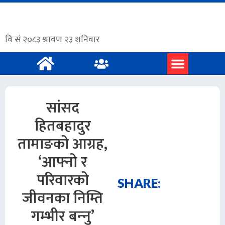
प्रमुख समाचार
अंग्रेजी समाचार
सांसद
हितबहादुर
तामाङको आग्रह,
‘आफ्नो र
परिवारको
SHARE:
जीवनका निम्ति
गम्भीर बन्‍नु’