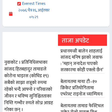
Everest Times
२०७६ चैत्र १६, आईतवार
०५:२९
ताजा अपडेट
प्रधानमन्त्री बालेन शाहलाई
सांसद मनिष झाको जवाफ
नुवाकोट । प्रतिनिधिसभाका
: ‘महान् जनादेश पाएको
सांसद हितबहादुर तामाङले
सरकारमा कोही एक्लो छैन’
कोरोना भाइरस (कोभिड १९)
बेलायतमा माया टी–१०
सबैको साझा शत्रूको रुपमा
क्रिकेट प्रतियोगितामा
रहेको भन्दै आफ्नो र परिवारको
एभरेस्ट राइनोज च्याम्पियन
जीवन र भविष्य सुनिश्चितताका
निम्ति गम्भीर रुपले सोच्न आग्रह
बेलायतमा तामाङ फेस्टिभल
गरेका छन् ।