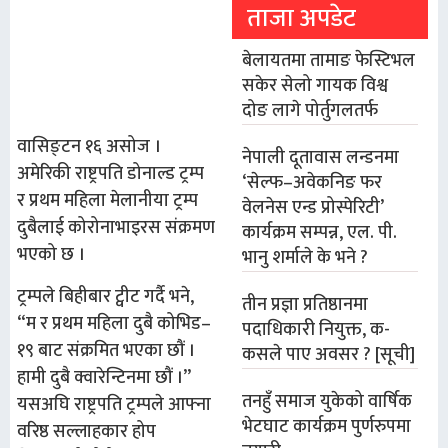
ताजा अपडेट
बेलायतमा तामाङ फेस्टिभल
सकेर सेलो गायक विश्व
दोङ लागे पोर्तुगलतर्फ
वासिङ्टन १६ असोज ।
नेपाली दूतावास लन्डनमा
अमेरिकी राष्ट्रपति डोनाल्ड ट्रम्प
‘सेल्फ–अवेकनिङ फर
र प्रथम महिला मेलानीया ट्रम्प
वेलनेस एन्ड प्रोस्पेरिटी’
दुबैलाई कोरोनाभाइरस संक्रमण
कार्यक्रम सम्पन्न, एल. पी.
भएको छ ।
भानु शर्माले के भने ?
ट्रम्पले बिहीबार ट्वीट गर्दै भने,
तीन प्रज्ञा प्रतिष्ठानमा
“म र प्रथम महिला दुबै कोभिड–
पदाधिकारी नियुक्त, क-
१९ बाट संक्रमित भएका छौं ।
कसले पाए अवसर ? [सूची]
हामी दुबै क्वारेन्टिनमा छौं ।”
तनहुँ समाज युकेको वार्षिक
यसअघि राष्ट्रपति ट्रम्पले आफ्ना
भेटघाट कार्यक्रम पुर्णरुपमा
वरिष्ठ सल्लाहकार होप