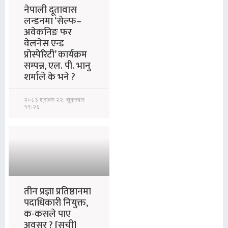
नेपाली दूतावास
लन्डनमा ‘सेल्फ–
अवेकनिङ फर
वेलनेस एन्ड
प्रोस्पेरिटी’ कार्यक्रम
सम्पन्न, एल. पी. भानु
शर्माले के भने ?
२०८३ श्रावण २२, शुक्रबार
१९:२६
तीन प्रज्ञा प्रतिष्ठानमा
पदाधिकारी नियुक्त,
क-कसले पाए
अवसर ? [सूची]