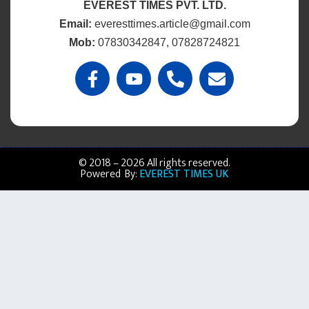
EVEREST TIMES PVT. LTD.
Email:
everesttimes.article@gmail.com
Mob:
07830342847, 07828724821
© 2018 – 2026 All rights reserved.
Powered By:
EVEREST TIMES UK