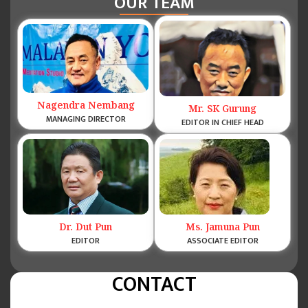
OUR TEAM
Nagendra Nembang
Mr. SK Gurung
MANAGING DIRECTOR
EDITOR IN CHIEF HEAD
Dr. Dut Pun
Ms. Jamuna Pun
EDITOR
ASSOCIATE EDITOR
CONTACT