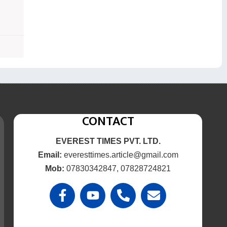
CONTACT
EVEREST TIMES PVT. LTD.
Email:
everesttimes.article@gmail.com
Mob:
07830342847, 07828724821