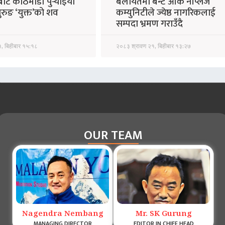
बाट काठमाडौँ पुर्‍याइयो
बेलायतमा बर्न्ट ओक नेप्लिज
गुरुङ ‘युक्त’को शव
कम्युनिटीले ज्येष्ठ नागरिकलाई
सम्पदा भ्रमण गराउँदै
, बिहीबार १५:१८
२०८३ श्रावण २१, बिहीबार १३:२७
OUR TEAM
Nagendra Nembang
Mr. SK Gurung
MANAGING DIRECTOR
EDITOR IN CHIEF HEAD