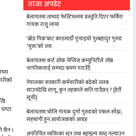
ताजा अपडेट
बेलायतमा तामाङ फेस्टिभलमा प्रस्तुति दिएर फर्किए
गायक राजुु लामा
‘ब्रोड पिक’बाट काठमाडौँ पुर्‍याइयो पुरबहादुर गुरुङ
‘युक्त’को शव
बेलायतमा बर्न्ट ओक नेप्लिज कम्युनिटीले ज्येष्ठ
नागरिकलाई सम्पदा भ्रमण गराउँदै
कायम
चारीको
नेपालका सरकारी कर्मचारीको बढेको तलब
साउनदेखि लागू, कुन तहकाले कति पाउँछन् ? [हेरौं
सूची]
ेखि
 घण्टा
बेलायतमा भोलि गायक दुर्गा गुरुङको एकल साँझ,
सहभागी हुन आयोजकको आग्रह
े छैन ।
अपरिचित व्यक्तिका सुन तथा बहुमूल्य वस्तु नल्याउन