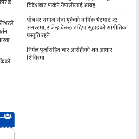
फोर डे
विदेशबाट फर्कने नेपालीलाई आग्रह
।
पाँचथर समाज सेवा यूकेको वार्षिक भेटघाट २३
िलिभरले
अगस्टमा, राजेन्द्र केरुङ र दिपा सुहाङको सांगीतिक
र्तन
प्रस्तुति रहने
ास्ता
निर्मल पुर्जासहित चार आरोहीको शव आधार
शिविरमा
इसकेको