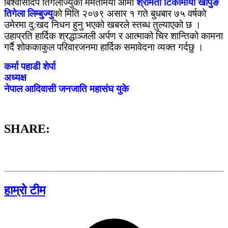
बिश्वासदिप तिगेलाज्युको ममतामयी आमा
श्रीमती टिकामाया खापुङ
तिगेला लिम्बुज्यु
को मिति २०७९ असार १ गते बुधबार ७५ वर्षको
उमेरमा दु:खद निधन हुनु भएको खबरले स्तब्ध तुल्याएको छ ।
उहाप्रति हार्दिक श्रद्धाञ्जली अर्पण र आत्माको चिर शान्तिको कामना
गर्दै शोककाकुल परिवारजनमा हार्दिक समावेदना व्यक्त गर्दछु ।
कर्मा पहाडी शेर्पा
अध्यक्ष
नेपाल आदिवासी जनजाति महासंघ युके
SHARE:
हाम्रो टीम