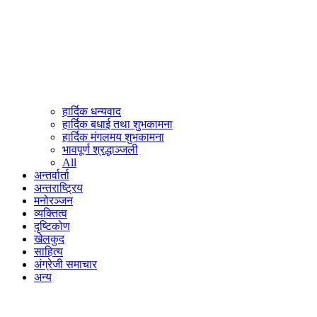
हार्दिक धन्यवाद
हार्दिक बधाई तथा शुभकामना
हार्दिक मंगलमय शुभकामना
भावपूर्ण श्रद्धाञ्जली
All
अन्तर्वार्ता
अन्तराष्ट्रिय
मनोरञ्जन
व्यक्तित्व
दृष्टिकोण
खेलकुद
साहित्य
अंग्रेजी समाचार
अन्य