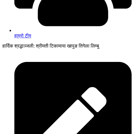
हाम्रो टीम
हार्दिक श्रद्धाञ्जली: श्रीमती टिकामाया खापुङ तिगेला लिम्बु