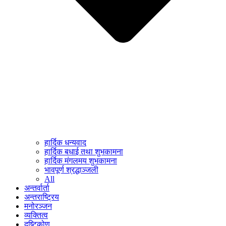
हार्दिक धन्यवाद
हार्दिक बधाई तथा शुभकामना
हार्दिक मंगलमय शुभकामना
भावपूर्ण श्रद्धाञ्जली
All
अन्तर्वार्ता
अन्तराष्ट्रिय
मनोरञ्जन
व्यक्तित्व
दृष्टिकोण